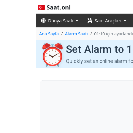
🇹🇷 Saat.onl
Dünya Saati
Saat Araçları
Ana Sayfa
Alarm Saati
01:10 için ayarlandı
⏰
Set Alarm to 
Quickly set an online alarm 