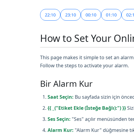
22:10
23:10
00:10
01:10
02:
How to Set Your Onli
This page makes it simple to set an alarm 
Follow the steps to activate your alarm.
Bir Alarm Kur
Saat Seçin:
Bu sayfada sizin için önced
{{ _("Etiket Ekle (İsteğe Bağlı):") }}
Siz
Ses Seçin:
"Ses" açılır menüsünden terc
Alarm Kur:
"Alarm Kur" düğmesine tıkl