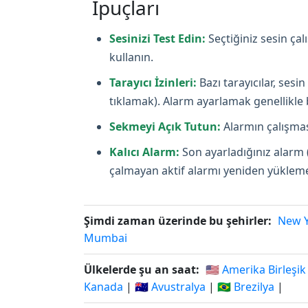
İpuçları
Sesinizi Test Edin:
Seçtiğiniz sesin ça
kullanın.
Tarayıcı İzinleri:
Bazı tarayıcılar, ses
tıklamak). Alarm ayarlamak genellikle bi
Sekmeyi Açık Tutun:
Alarmın çalışması
Kalıcı Alarm:
Son ayarladığınız alarm 
çalmayan aktif alarmı yeniden yüklemey
Şimdi zaman üzerinde bu şehirler:
New 
Mumbai
Ülkelerde şu an saat:
🇺🇸 Amerika Birleşik
Kanada
|
🇦🇺 Avustralya
|
🇧🇷 Brezilya
|