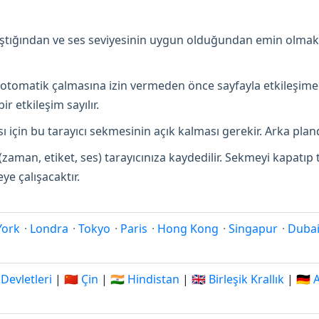
lıştığından ve ses seviyesinin uygun olduğundan emin olmak
in otomatik çalmasına izin vermeden önce sayfayla etkileşime
r etkileşim sayılır.
 için bu tarayıcı sekmesinin açık kalması gerekir. Arka pland
(zaman, etiket, ses) tarayıcınıza kaydedilir. Sekmeyi kapatı
e çalışacaktır.
York
·
Londra
·
Tokyo
·
Paris
·
Hong Kong
·
Singapur
·
Duba
 Devletleri
|
🇨🇳 Çin
|
🇮🇳 Hindistan
|
🇬🇧 Birleşik Krallık
|
🇩🇪