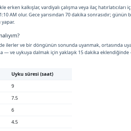
 erken kalkışlar, vardiyalı çalışma veya ilaç hatırlatıcıları iç
se 1:10 AM olur. Gece yarısından 70 dakika sonrasıdır; günün 
 yapar.
malıyım?
nde ilerler ve bir döngünün sonunda uyanmak, ortasında uy
a — ve uykuya dalmak için yaklaşık 15 dakika eklendiğinde
Uyku süresi (saat)
9
7.5
6
4.5