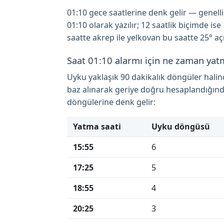
01:10 gece saatlerine denk gelir — genellikle
01:10 olarak yazılır; 12 saatlik biçimde i
saatte akrep ile yelkovan bu saatte 25° açı
Saat 01:10 alarmı için ne zaman yat
Uyku yaklaşık 90 dakikalık döngüler hali
baz alınarak geriye doğru hesaplandığınd
döngülerine denk gelir:
Yatma saati
Uyku döngüsü
15:55
6
17:25
5
18:55
4
20:25
3