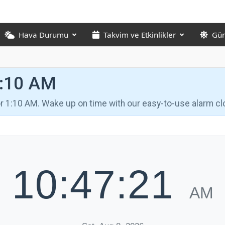
Hava Durumu
Takvim ve Etkinlikler
Gün
1:10 AM
for 1:10 AM. Wake up on time with our easy-to-use alarm cl
10:47:22
AM