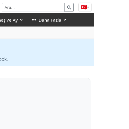
🇹🇷
▾
eş ve Ay
Daha Fazla
ock.