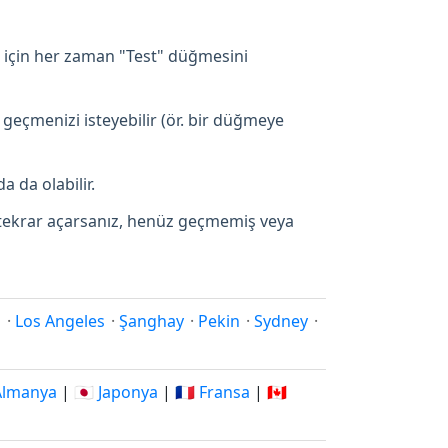
 için her zaman "Test" düğmesini
 geçmenizi isteyebilir (ör. bir düğmeye
a da olabilir.
p tekrar açarsanız, henüz geçmemiş veya
i
·
Los Angeles
·
Şanghay
·
Pekin
·
Sydney
·
 Almanya
|
🇯🇵 Japonya
|
🇫🇷 Fransa
|
🇨🇦