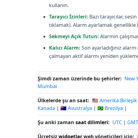
kullanın.
Tarayıcı İzinleri:
Bazı tarayıcılar, ses
tıklamak). Alarm ayarlamak genellikle bi
Sekmeyi Açık Tutun:
Alarmın çalışması
Kalıcı Alarm:
Son ayarladığınız alarm 
çalmayan aktif alarmı yeniden yüklemey
Şimdi zaman üzerinde bu şehirler:
New 
Mumbai
Ülkelerde şu an saat:
🇺🇸 Amerika Birleşik
Kanada
|
🇦🇺 Avustralya
|
🇧🇷 Brezilya
|
Şu anki zaman
saat dilimleri
:
UTC
|
GM
Ücretsiz
widgetlar
web yöneticileri için: