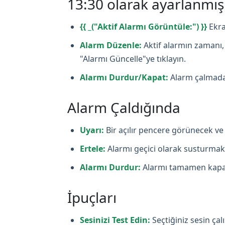
13:30 olarak ayarlanmı
{{ _("Aktif Alarmı Görüntüle:") }}
Ekra
Alarm Düzenle:
Aktif alarmın zamanı, 
"Alarmı Güncelle"ye tıklayın.
Alarmı Durdur/Kapat:
Alarm çalmadan
Alarm Çaldığında
Uyarı:
Bir açılır pencere görünecek ve 
Ertele:
Alarmı geçici olarak susturmak i
Alarmı Durdur:
Alarmı tamamen kapat
İpuçları
Sesinizi Test Edin:
Seçtiğiniz sesin ça