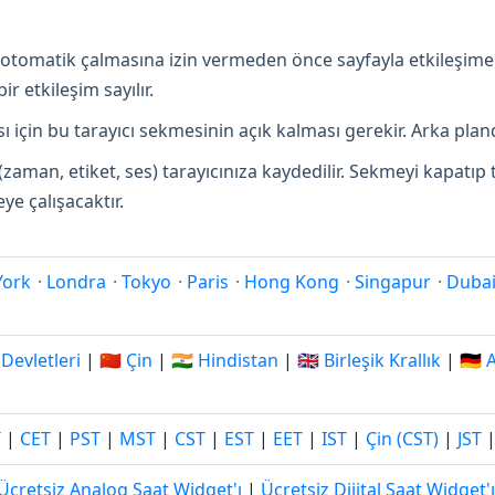
in otomatik çalmasına izin vermeden önce sayfayla etkileşime
r etkileşim sayılır.
 için bu tarayıcı sekmesinin açık kalması gerekir. Arka pland
(zaman, etiket, ses) tarayıcınıza kaydedilir. Sekmeyi kapatı
e çalışacaktır.
York
·
Londra
·
Tokyo
·
Paris
·
Hong Kong
·
Singapur
·
Duba
 Devletleri
|
🇨🇳 Çin
|
🇮🇳 Hindistan
|
🇬🇧 Birleşik Krallık
|
🇩🇪
T
|
CET
|
PST
|
MST
|
CST
|
EST
|
EET
|
IST
|
Çin (CST)
|
JST
Ücretsiz Analog Saat Widget'ı
|
Ücretsiz Dijital Saat Widget'ı