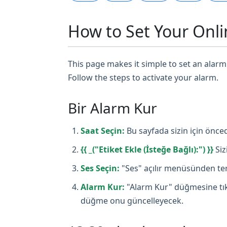
How to Set Your Onli
This page makes it simple to set an alarm 
Follow the steps to activate your alarm.
Bir Alarm Kur
Saat Seçin:
Bu sayfada sizin için önced
{{ _("Etiket Ekle (İsteğe Bağlı):") }}
Siz
Ses Seçin:
"Ses" açılır menüsünden terc
Alarm Kur:
"Alarm Kur" düğmesine tıkl
düğme onu güncelleyecek.