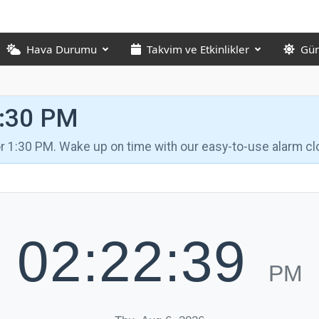
Hava Durumu
Takvim ve Etkinlikler
Gün
1:30 PM
for 1:30 PM. Wake up on time with our easy-to-use alarm cl
02:22:40
PM