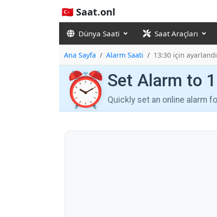
🇹🇷 Saat.onl
Dünya Saati
Saat Araçları
Ana Sayfa
Alarm Saati
13:30 için ayarlandı
⏰
Set Alarm to 
Quickly set an online alarm 