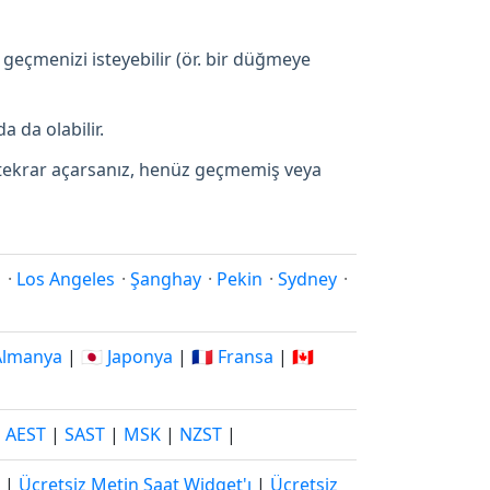
 geçmenizi isteyebilir (ör. bir düğmeye
a da olabilir.
p tekrar açarsanız, henüz geçmemiş veya
i
·
Los Angeles
·
Şanghay
·
Pekin
·
Sydney
·
 Almanya
|
🇯🇵 Japonya
|
🇫🇷 Fransa
|
🇨🇦
|
AEST
|
SAST
|
MSK
|
NZST
|
|
Ücretsiz Metin Saat Widget'ı
|
Ücretsiz