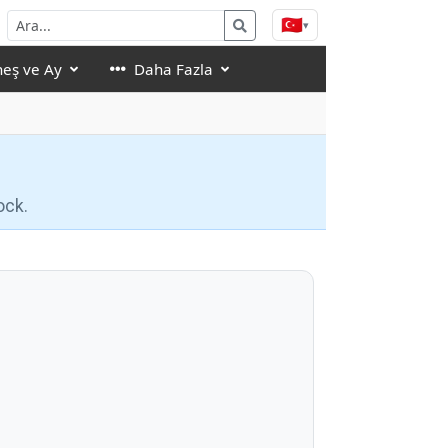
🇹🇷
▾
eş ve Ay
Daha Fazla
ock.