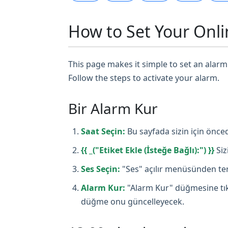
How to Set Your Onli
This page makes it simple to set an alarm 
Follow the steps to activate your alarm.
Bir Alarm Kur
Saat Seçin:
Bu sayfada sizin için önced
{{ _("Etiket Ekle (İsteğe Bağlı):") }}
Siz
Ses Seçin:
"Ses" açılır menüsünden terc
Alarm Kur:
"Alarm Kur" düğmesine tıkl
düğme onu güncelleyecek.