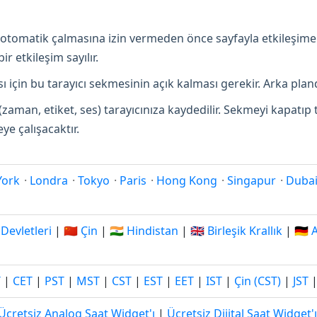
in otomatik çalmasına izin vermeden önce sayfayla etkileşime
r etkileşim sayılır.
 için bu tarayıcı sekmesinin açık kalması gerekir. Arka pland
(zaman, etiket, ses) tarayıcınıza kaydedilir. Sekmeyi kapatı
e çalışacaktır.
York
·
Londra
·
Tokyo
·
Paris
·
Hong Kong
·
Singapur
·
Duba
 Devletleri
|
🇨🇳 Çin
|
🇮🇳 Hindistan
|
🇬🇧 Birleşik Krallık
|
🇩🇪
T
|
CET
|
PST
|
MST
|
CST
|
EST
|
EET
|
IST
|
Çin (CST)
|
JST
Ücretsiz Analog Saat Widget'ı
|
Ücretsiz Dijital Saat Widget'ı