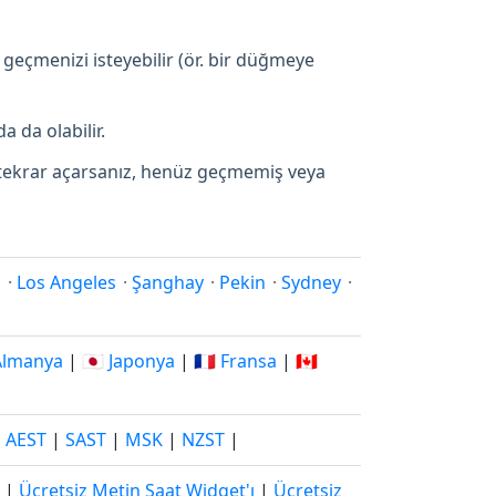
 geçmenizi isteyebilir (ör. bir düğmeye
a da olabilir.
p tekrar açarsanız, henüz geçmemiş veya
i
·
Los Angeles
·
Şanghay
·
Pekin
·
Sydney
·
 Almanya
|
🇯🇵 Japonya
|
🇫🇷 Fransa
|
🇨🇦
|
AEST
|
SAST
|
MSK
|
NZST
|
|
Ücretsiz Metin Saat Widget'ı
|
Ücretsiz