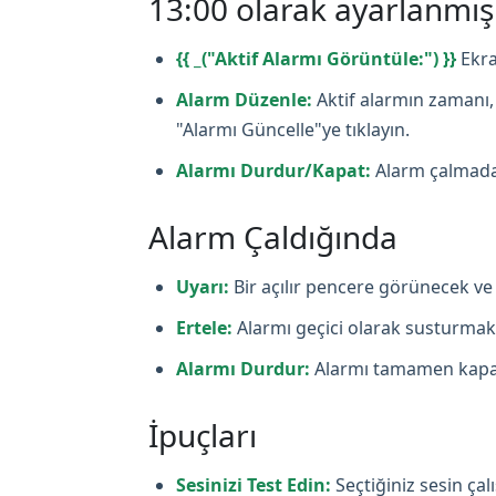
13:00 olarak ayarlanmı
{{ _("Aktif Alarmı Görüntüle:") }}
Ekra
Alarm Düzenle:
Aktif alarmın zamanı, 
"Alarmı Güncelle"ye tıklayın.
Alarmı Durdur/Kapat:
Alarm çalmadan
Alarm Çaldığında
Uyarı:
Bir açılır pencere görünecek ve 
Ertele:
Alarmı geçici olarak susturmak i
Alarmı Durdur:
Alarmı tamamen kapat
İpuçları
Sesinizi Test Edin:
Seçtiğiniz sesin ça