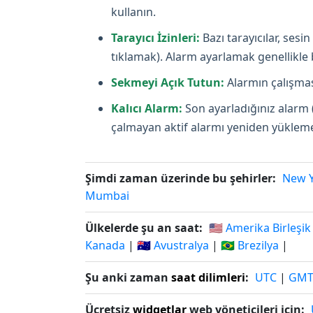
kullanın.
Tarayıcı İzinleri:
Bazı tarayıcılar, ses
tıklamak). Alarm ayarlamak genellikle bi
Sekmeyi Açık Tutun:
Alarmın çalışması
Kalıcı Alarm:
Son ayarladığınız alarm 
çalmayan aktif alarmı yeniden yüklemey
Şimdi zaman üzerinde bu şehirler:
New 
Mumbai
Ülkelerde şu an saat:
🇺🇸 Amerika Birleşik
Kanada
|
🇦🇺 Avustralya
|
🇧🇷 Brezilya
|
Şu anki zaman
saat dilimleri
:
UTC
|
GM
Ücretsiz
widgetlar
web yöneticileri için: