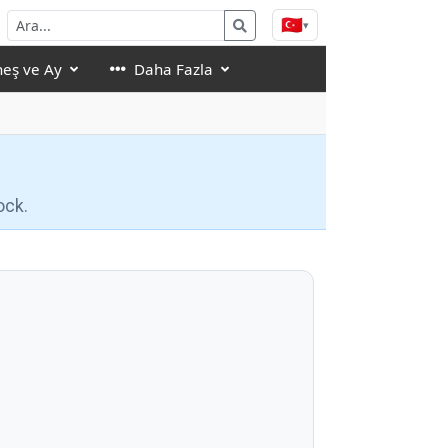
🇹🇷
▾
eş ve Ay
Daha Fazla
ock.