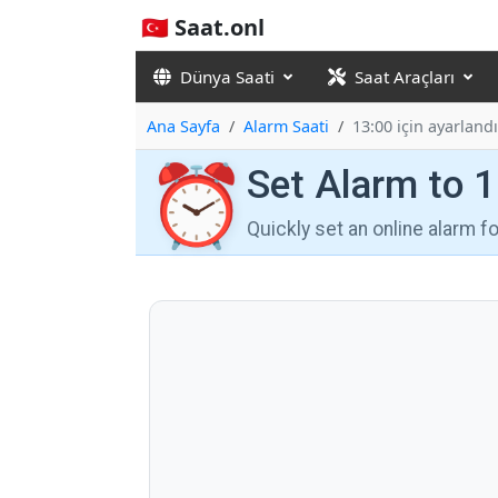
🇹🇷 Saat.onl
Dünya Saati
Saat Araçları
Ana Sayfa
Alarm Saati
13:00 için ayarlandı
⏰
Set Alarm to 
Quickly set an online alarm 