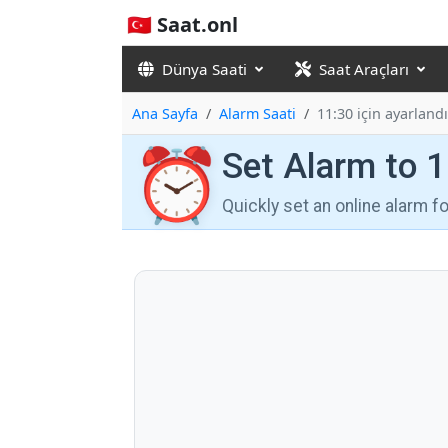
🇹🇷 Saat.onl
Dünya Saati
Saat Araçları
Ana Sayfa
Alarm Saati
11:30 için ayarlandı
⏰
Set Alarm to 
Quickly set an online alarm 