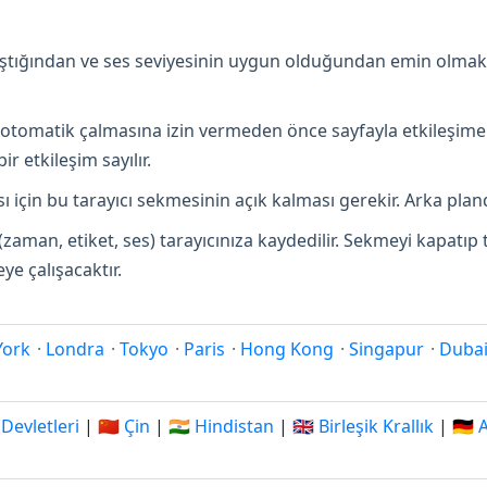
lıştığından ve ses seviyesinin uygun olduğundan emin olmak
in otomatik çalmasına izin vermeden önce sayfayla etkileşime
r etkileşim sayılır.
 için bu tarayıcı sekmesinin açık kalması gerekir. Arka pland
(zaman, etiket, ses) tarayıcınıza kaydedilir. Sekmeyi kapatı
e çalışacaktır.
York
·
Londra
·
Tokyo
·
Paris
·
Hong Kong
·
Singapur
·
Duba
 Devletleri
|
🇨🇳 Çin
|
🇮🇳 Hindistan
|
🇬🇧 Birleşik Krallık
|
🇩🇪