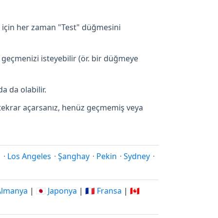
 için her zaman "Test" düğmesini
 geçmenizi isteyebilir (ör. bir düğmeye
a da olabilir.
p tekrar açarsanız, henüz geçmemiş veya
i
·
Los Angeles
·
Şanghay
·
Pekin
·
Sydney
·
 Almanya
|
🇯🇵 Japonya
|
🇫🇷 Fransa
|
🇨🇦