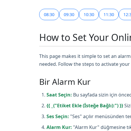
08:30
09:30
10:30
11:30
12:
How to Set Your Onli
This page makes it simple to set an alarm 
needed. Follow the steps to activate your
Bir Alarm Kur
Saat Seçin:
Bu sayfada sizin için önced
{{ _("Etiket Ekle (İsteğe Bağlı):") }}
Siz
Ses Seçin:
"Ses" açılır menüsünden terc
Alarm Kur:
"Alarm Kur" düğmesine tıkl