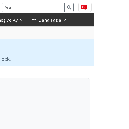
🇹🇷
▾
eş ve Ay
Daha Fazla
lock.