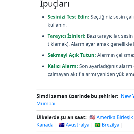
İpuçları
Sesinizi Test Edin:
Seçtiğiniz sesin ça
kullanın.
Tarayıcı İzinleri:
Bazı tarayıcılar, ses
tıklamak). Alarm ayarlamak genellikle bi
Sekmeyi Açık Tutun:
Alarmın çalışması
Kalıcı Alarm:
Son ayarladığınız alarm 
çalmayan aktif alarmı yeniden yüklemey
Şimdi zaman üzerinde bu şehirler:
New 
Mumbai
Ülkelerde şu an saat:
🇺🇸 Amerika Birleşik
Kanada
|
🇦🇺 Avustralya
|
🇧🇷 Brezilya
|