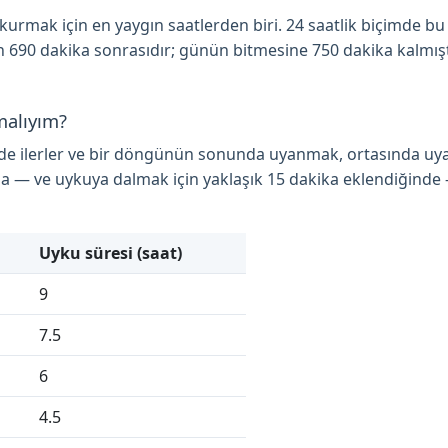
rmak için en yaygın saatlerden biri. 24 saatlik biçimde bu sa
n 690 dakika sonrasıdır; günün bitmesine 750 dakika kalmıştı
malıyım?
nde ilerler ve bir döngünün sonunda uyanmak, ortasında uy
a — ve uykuya dalmak için yaklaşık 15 dakika eklendiğinde
Uyku süresi (saat)
9
7.5
6
4.5