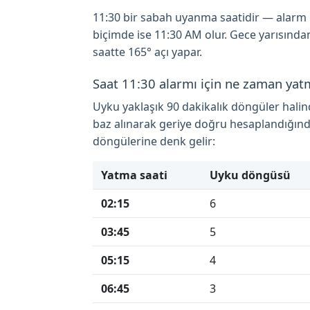
11:30 bir sabah uyanma saatidir — alarm ku
biçimde ise 11:30 AM olur. Gece yarısında
saatte 165° açı yapar.
Saat 11:30 alarmı için ne zaman yat
Uyku yaklaşık 90 dakikalık döngüler hali
baz alınarak geriye doğru hesaplandığınd
döngülerine denk gelir:
Yatma saati
Uyku döngüsü
02:15
6
03:45
5
05:15
4
06:45
3