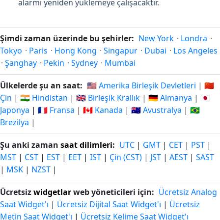
alarmı yeniden yüklemeye çalışacaktır.
Şimdi zaman üzerinde bu şehirler:
New York
·
Londra
·
Tokyo
·
Paris
·
Hong Kong
·
Singapur
·
Dubai
·
Los Angeles
·
Şanghay
·
Pekin
·
Sydney
·
Mumbai
Ülkelerde şu an saat:
🇺🇸 Amerika Birleşik Devletleri
|
🇨🇳
Çin
|
🇮🇳 Hindistan
|
🇬🇧 Birleşik Krallık
|
🇩🇪 Almanya
|
🇯🇵
Japonya
|
🇫🇷 Fransa
|
🇨🇦 Kanada
|
🇦🇺 Avustralya
|
🇧🇷
Brezilya
|
Şu anki zaman
saat dilimleri
:
UTC
|
GMT
|
CET
|
PST
|
MST
|
CST
|
EST
|
EET
|
IST
|
Çin (CST)
|
JST
|
AEST
|
SAST
|
MSK
|
NZST
|
Ücretsiz
widgetlar
web yöneticileri için:
Ücretsiz Analog
Saat Widget'ı
|
Ücretsiz Dijital Saat Widget'ı
|
Ücretsiz
Metin Saat Widget'ı
|
Ücretsiz Kelime Saat Widget'ı