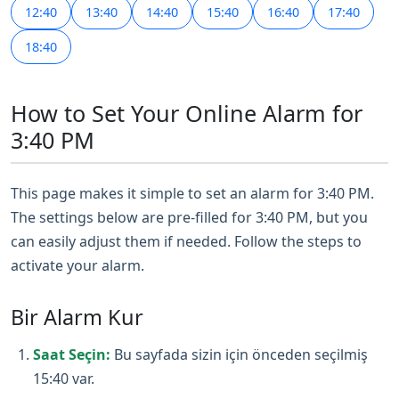
12:40
13:40
14:40
15:40
16:40
17:40
18:40
How to Set Your Online Alarm for
3:40 PM
This page makes it simple to set an alarm for 3:40 PM.
The settings below are pre-filled for 3:40 PM, but you
can easily adjust them if needed. Follow the steps to
activate your alarm.
Bir Alarm Kur
Saat Seçin:
Bu sayfada sizin için önceden seçilmiş
15:40 var.