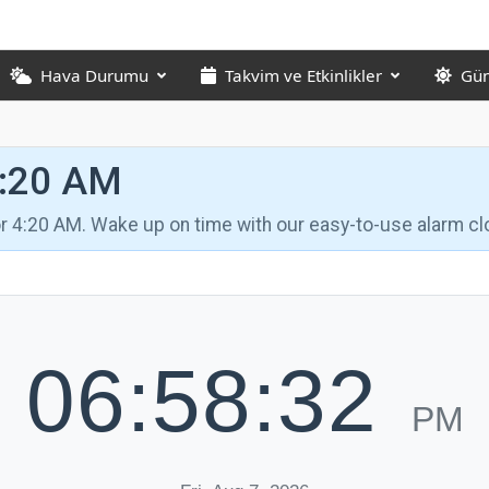
Hava Durumu
Takvim ve Etkinlikler
Gün
4:20 AM
for 4:20 AM. Wake up on time with our easy-to-use alarm cl
06:58:33
PM