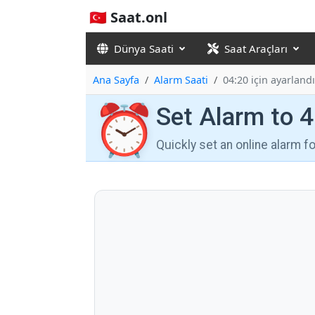
🇹🇷 Saat.onl
Dünya Saati
Saat Araçları
Ana Sayfa
Alarm Saati
04:20 için ayarlandı
⏰
Set Alarm to 
Quickly set an online alarm 