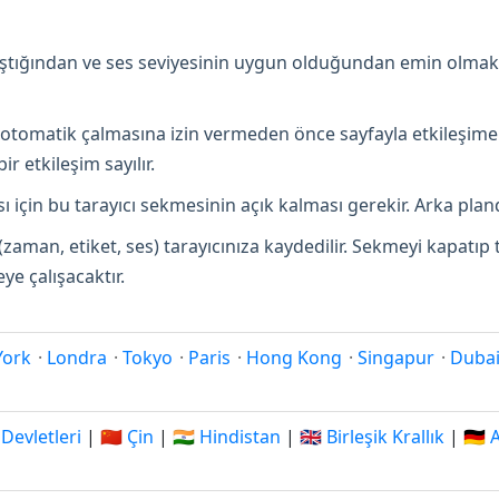
lıştığından ve ses seviyesinin uygun olduğundan emin olmak
in otomatik çalmasına izin vermeden önce sayfayla etkileşime
r etkileşim sayılır.
 için bu tarayıcı sekmesinin açık kalması gerekir. Arka pland
(zaman, etiket, ses) tarayıcınıza kaydedilir. Sekmeyi kapatı
e çalışacaktır.
York
·
Londra
·
Tokyo
·
Paris
·
Hong Kong
·
Singapur
·
Duba
 Devletleri
|
🇨🇳 Çin
|
🇮🇳 Hindistan
|
🇬🇧 Birleşik Krallık
|
🇩🇪