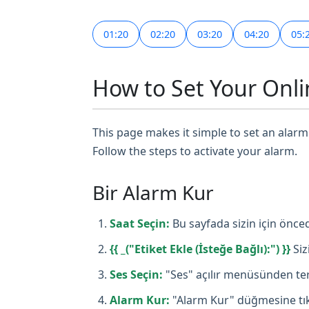
01:20
02:20
03:20
04:20
05:
How to Set Your Onli
This page makes it simple to set an alarm 
Follow the steps to activate your alarm.
Bir Alarm Kur
Saat Seçin:
Bu sayfada sizin için önced
{{ _("Etiket Ekle (İsteğe Bağlı):") }}
Siz
Ses Seçin:
"Ses" açılır menüsünden terc
Alarm Kur:
"Alarm Kur" düğmesine tıkl