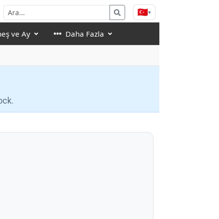
🇹🇷
▾
eş ve Ay
Daha Fazla
ock.