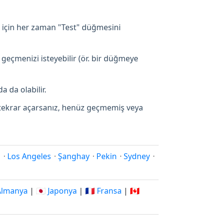
 için her zaman "Test" düğmesini
 geçmenizi isteyebilir (ör. bir düğmeye
a da olabilir.
p tekrar açarsanız, henüz geçmemiş veya
i
·
Los Angeles
·
Şanghay
·
Pekin
·
Sydney
·
 Almanya
|
🇯🇵 Japonya
|
🇫🇷 Fransa
|
🇨🇦