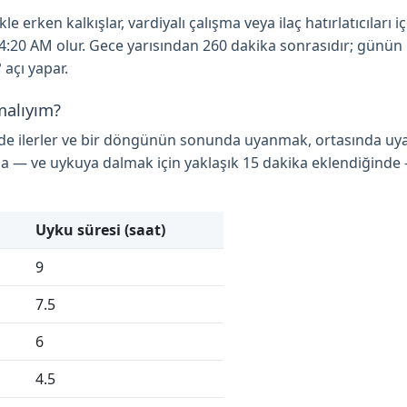
 erken kalkışlar, vardiyalı çalışma veya ilaç hatırlatıcıları iç
se 4:20 AM olur. Gece yarısından 260 dakika sonrasıdır; günü
 açı yapar.
malıyım?
nde ilerler ve bir döngünün sonunda uyanmak, ortasında uy
a — ve uykuya dalmak için yaklaşık 15 dakika eklendiğinde
Uyku süresi (saat)
9
7.5
6
4.5