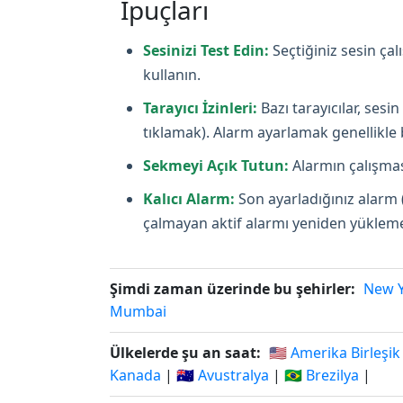
İpuçları
Sesinizi Test Edin:
Seçtiğiniz sesin ça
kullanın.
Tarayıcı İzinleri:
Bazı tarayıcılar, ses
tıklamak). Alarm ayarlamak genellikle bi
Sekmeyi Açık Tutun:
Alarmın çalışması
Kalıcı Alarm:
Son ayarladığınız alarm 
çalmayan aktif alarmı yeniden yüklemey
Şimdi zaman üzerinde bu şehirler:
New 
Mumbai
Ülkelerde şu an saat:
🇺🇸 Amerika Birleşik
Kanada
|
🇦🇺 Avustralya
|
🇧🇷 Brezilya
|