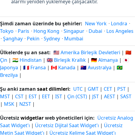
alarmı yeniden yüklemeye çalışacaktır.
Şimdi zaman üzerinde bu şehirler:
New York
·
Londra
·
Tokyo
·
Paris
·
Hong Kong
·
Singapur
·
Dubai
·
Los Angeles
·
Şanghay
·
Pekin
·
Sydney
·
Mumbai
Ülkelerde şu an saat:
🇺🇸 Amerika Birleşik Devletleri
|
🇨🇳
Çin
|
🇮🇳 Hindistan
|
🇬🇧 Birleşik Krallık
|
🇩🇪 Almanya
|
🇯🇵
Japonya
|
🇫🇷 Fransa
|
🇨🇦 Kanada
|
🇦🇺 Avustralya
|
🇧🇷
Brezilya
|
Şu anki zaman
saat dilimleri
:
UTC
|
GMT
|
CET
|
PST
|
MST
|
CST
|
EST
|
EET
|
IST
|
Çin (CST)
|
JST
|
AEST
|
SAST
|
MSK
|
NZST
|
Ücretsiz
widgetlar
web yöneticileri için:
Ücretsiz Analog
Saat Widget'ı
|
Ücretsiz Dijital Saat Widget'ı
|
Ücretsiz
Metin Saat Widget'ı
|
Ücretsiz Kelime Saat Widget'ı