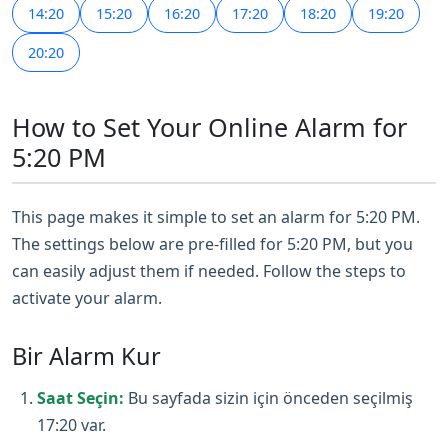
14:20
15:20
16:20
17:20
18:20
19:20
20:20
How to Set Your Online Alarm for
5:20 PM
This page makes it simple to set an alarm for 5:20 PM.
The settings below are pre-filled for 5:20 PM, but you
can easily adjust them if needed. Follow the steps to
activate your alarm.
Bir Alarm Kur
Saat Seçin:
Bu sayfada sizin için önceden seçilmiş
17:20 var.