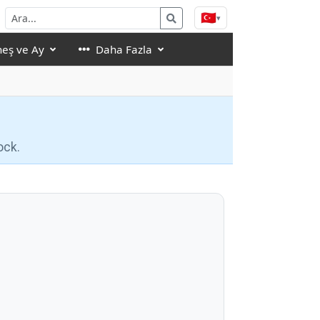
🇹🇷
▾
eş ve Ay
Daha Fazla
ock.