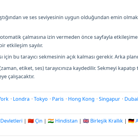
lıştığından ve ses seviyesinin uygun olduğundan emin olmak
in otomatik çalmasına izin vermeden önce sayfayla etkileşime
r etkileşim sayılır.
 için bu tarayıcı sekmesinin açık kalması gerekir. Arka pland
(zaman, etiket, ses) tarayıcınıza kaydedilir. Sekmeyi kapatı
e çalışacaktır.
York
·
Londra
·
Tokyo
·
Paris
·
Hong Kong
·
Singapur
·
Duba
 Devletleri
|
🇨🇳 Çin
|
🇮🇳 Hindistan
|
🇬🇧 Birleşik Krallık
|
🇩🇪