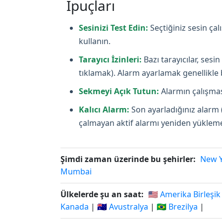
İpuçları
Sesinizi Test Edin:
Seçtiğiniz sesin ça
kullanın.
Tarayıcı İzinleri:
Bazı tarayıcılar, ses
tıklamak). Alarm ayarlamak genellikle bi
Sekmeyi Açık Tutun:
Alarmın çalışması
Kalıcı Alarm:
Son ayarladığınız alarm 
çalmayan aktif alarmı yeniden yüklemey
Şimdi zaman üzerinde bu şehirler:
New 
Mumbai
Ülkelerde şu an saat:
🇺🇸 Amerika Birleşik
Kanada
|
🇦🇺 Avustralya
|
🇧🇷 Brezilya
|