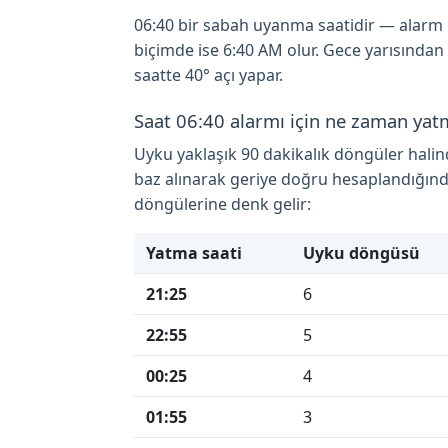
06:40 bir sabah uyanma saatidir — alarm ku
biçimde ise 6:40 AM olur. Gece yarısından
saatte 40° açı yapar.
Saat 06:40 alarmı için ne zaman yat
Uyku yaklaşık 90 dakikalık döngüler hali
baz alınarak geriye doğru hesaplandığınd
döngülerine denk gelir:
Yatma saati
Uyku döngüsü
21:25
6
22:55
5
00:25
4
01:55
3