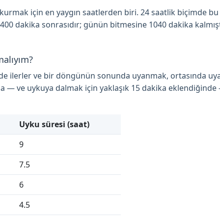
rmak için en yaygın saatlerden biri. 24 saatlik biçimde bu sa
 400 dakika sonrasıdır; günün bitmesine 1040 dakika kalmıştı
malıyım?
nde ilerler ve bir döngünün sonunda uyanmak, ortasında uy
a — ve uykuya dalmak için yaklaşık 15 dakika eklendiğinde
Uyku süresi (saat)
9
7.5
6
4.5