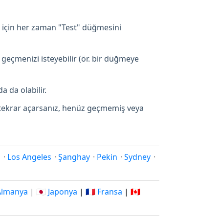
 için her zaman "Test" düğmesini
 geçmenizi isteyebilir (ör. bir düğmeye
a da olabilir.
p tekrar açarsanız, henüz geçmemiş veya
i
·
Los Angeles
·
Şanghay
·
Pekin
·
Sydney
·
 Almanya
|
🇯🇵 Japonya
|
🇫🇷 Fransa
|
🇨🇦