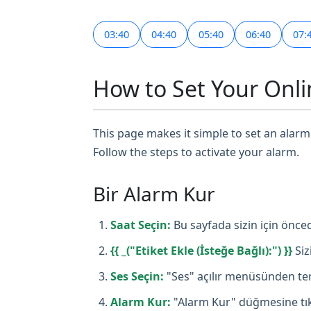
03:40
04:40
05:40
06:40
07:
How to Set Your Onli
This page makes it simple to set an alarm 
Follow the steps to activate your alarm.
Bir Alarm Kur
Saat Seçin:
Bu sayfada sizin için önced
{{ _("Etiket Ekle (İsteğe Bağlı):") }}
Siz
Ses Seçin:
"Ses" açılır menüsünden terc
Alarm Kur:
"Alarm Kur" düğmesine tıkl