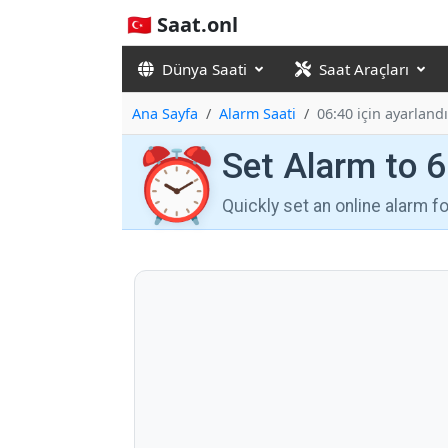
🇹🇷 Saat.onl
Dünya Saati
Saat Araçları
Ana Sayfa
Alarm Saati
06:40 için ayarlandı
⏰
Set Alarm to 
Quickly set an online alarm 