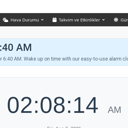
Hava Durumu
Takvim ve Etkinlikler
Gün
6:40 AM
for 6:40 AM. Wake up on time with our easy-to-use alarm cl
02:08:15
AM