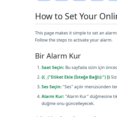
How to Set Your Onli
This page makes it simple to set an alarm 
Follow the steps to activate your alarm.
Bir Alarm Kur
Saat Seçin:
Bu sayfada sizin için önced
{{ _("Etiket Ekle (İsteğe Bağlı):") }}
Siz
Ses Seçin:
"Ses" açılır menüsünden terc
Alarm Kur:
"Alarm Kur" düğmesine tıkl
düğme onu güncelleyecek.