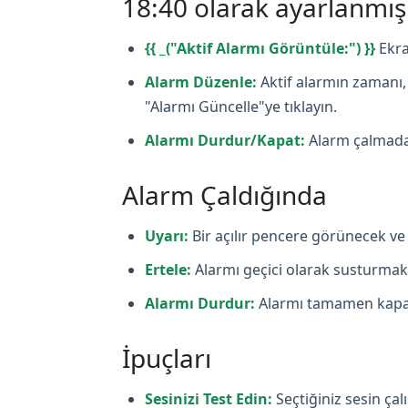
18:40 olarak ayarlanmı
{{ _("Aktif Alarmı Görüntüle:") }}
Ekra
Alarm Düzenle:
Aktif alarmın zamanı, 
"Alarmı Güncelle"ye tıklayın.
Alarmı Durdur/Kapat:
Alarm çalmadan
Alarm Çaldığında
Uyarı:
Bir açılır pencere görünecek ve 
Ertele:
Alarmı geçici olarak susturmak i
Alarmı Durdur:
Alarmı tamamen kapat
İpuçları
Sesinizi Test Edin:
Seçtiğiniz sesin ça