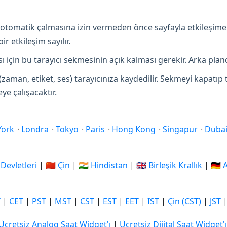
in otomatik çalmasına izin vermeden önce sayfayla etkileşime
r etkileşim sayılır.
 için bu tarayıcı sekmesinin açık kalması gerekir. Arka pland
(zaman, etiket, ses) tarayıcınıza kaydedilir. Sekmeyi kapatı
e çalışacaktır.
York
·
Londra
·
Tokyo
·
Paris
·
Hong Kong
·
Singapur
·
Duba
 Devletleri
|
🇨🇳 Çin
|
🇮🇳 Hindistan
|
🇬🇧 Birleşik Krallık
|
🇩🇪
T
|
CET
|
PST
|
MST
|
CST
|
EST
|
EET
|
IST
|
Çin (CST)
|
JST
Ücretsiz Analog Saat Widget'ı
|
Ücretsiz Dijital Saat Widget'ı