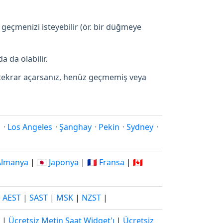
 geçmenizi isteyebilir (ör. bir düğmeye
a da olabilir.
p tekrar açarsanız, henüz geçmemiş veya
i
·
Los Angeles
·
Şanghay
·
Pekin
·
Sydney
·
 Almanya
|
🇯🇵 Japonya
|
🇫🇷 Fransa
|
🇨🇦
|
AEST
|
SAST
|
MSK
|
NZST
|
|
Ücretsiz Metin Saat Widget'ı
|
Ücretsiz