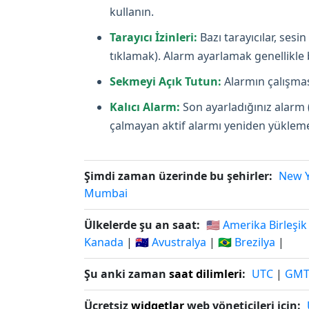
kullanın.
Tarayıcı İzinleri:
Bazı tarayıcılar, ses
tıklamak). Alarm ayarlamak genellikle bi
Sekmeyi Açık Tutun:
Alarmın çalışması
Kalıcı Alarm:
Son ayarladığınız alarm 
çalmayan aktif alarmı yeniden yüklemey
Şimdi zaman üzerinde bu şehirler:
New 
Mumbai
Ülkelerde şu an saat:
🇺🇸 Amerika Birleşik
Kanada
|
🇦🇺 Avustralya
|
🇧🇷 Brezilya
|
Şu anki zaman
saat dilimleri
:
UTC
|
GM
Ücretsiz
widgetlar
web yöneticileri için: