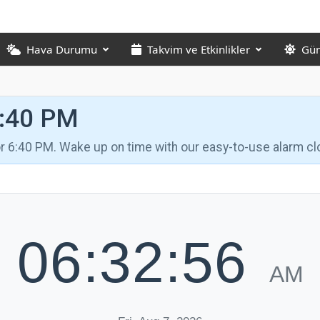
Hava Durumu
Takvim ve Etkinlikler
Gün
6:40 PM
for 6:40 PM. Wake up on time with our easy-to-use alarm cl
06:32:57
AM