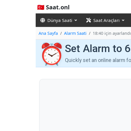
🇹🇷 Saat.onl
Dünya Saati
Saat Araçları
Ana Sayfa
Alarm Saati
18:40 için ayarlandı
⏰
Set Alarm to 
Quickly set an online alarm 