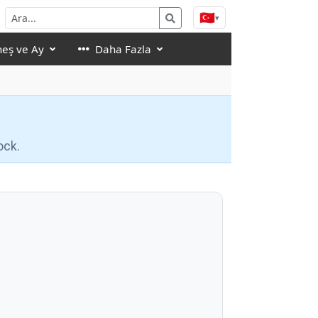
🇹🇷
▾
eş ve Ay
Daha Fazla
ock.