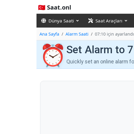
🇹🇷 Saat.onl
Dünya Saati
Saat Araçları
Ana Sayfa
Alarm Saati
07:10 için ayarlandı
⏰
Set Alarm to 
Quickly set an online alarm 