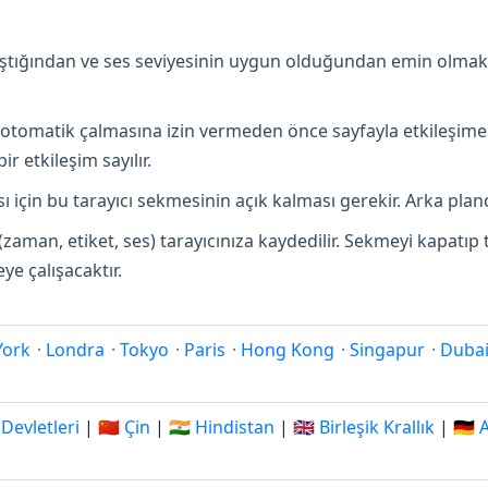
lıştığından ve ses seviyesinin uygun olduğundan emin olmak
in otomatik çalmasına izin vermeden önce sayfayla etkileşime
r etkileşim sayılır.
 için bu tarayıcı sekmesinin açık kalması gerekir. Arka pland
(zaman, etiket, ses) tarayıcınıza kaydedilir. Sekmeyi kapatı
e çalışacaktır.
York
·
Londra
·
Tokyo
·
Paris
·
Hong Kong
·
Singapur
·
Duba
 Devletleri
|
🇨🇳 Çin
|
🇮🇳 Hindistan
|
🇬🇧 Birleşik Krallık
|
🇩🇪