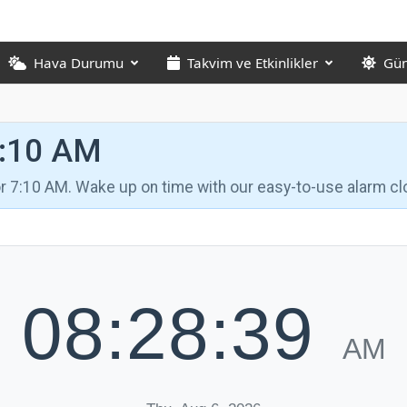
Hava Durumu
Takvim ve Etkinlikler
Gün
7:10 AM
for 7:10 AM. Wake up on time with our easy-to-use alarm cl
08:28:40
AM