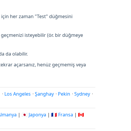
 için her zaman "Test" düğmesini
 geçmenizi isteyebilir (ör. bir düğmeye
a da olabilir.
p tekrar açarsanız, henüz geçmemiş veya
i
·
Los Angeles
·
Şanghay
·
Pekin
·
Sydney
·
 Almanya
|
🇯🇵 Japonya
|
🇫🇷 Fransa
|
🇨🇦