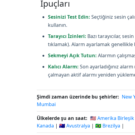
İpuçları
Sesinizi Test Edin:
Seçtiğiniz sesin ça
kullanın.
Tarayıcı İzinleri:
Bazı tarayıcılar, ses
tıklamak). Alarm ayarlamak genellikle bi
Sekmeyi Açık Tutun:
Alarmın çalışması
Kalıcı Alarm:
Son ayarladığınız alarm 
çalmayan aktif alarmı yeniden yüklemey
Şimdi zaman üzerinde bu şehirler:
New 
Mumbai
Ülkelerde şu an saat:
🇺🇸 Amerika Birleşik
Kanada
|
🇦🇺 Avustralya
|
🇧🇷 Brezilya
|