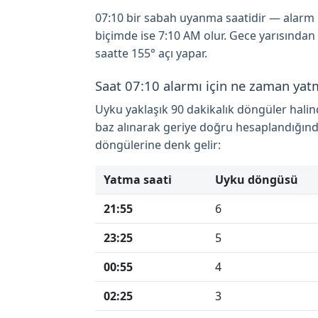
07:10 bir sabah uyanma saatidir — alarm ku
biçimde ise 7:10 AM olur. Gece yarısından
saatte 155° açı yapar.
Saat 07:10 alarmı için ne zaman yat
Uyku yaklaşık 90 dakikalık döngüler hali
baz alınarak geriye doğru hesaplandığınd
döngülerine denk gelir:
Yatma saati
Uyku döngüsü
21:55
6
23:25
5
00:55
4
02:25
3