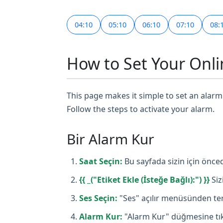
04:10
05:10
06:10
07:10
08:
How to Set Your Onli
This page makes it simple to set an alarm 
Follow the steps to activate your alarm.
Bir Alarm Kur
Saat Seçin:
Bu sayfada sizin için önced
{{ _("Etiket Ekle (İsteğe Bağlı):") }}
Siz
Ses Seçin:
"Ses" açılır menüsünden terc
Alarm Kur:
"Alarm Kur" düğmesine tıkl