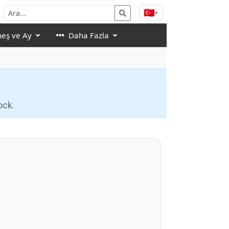
🇹🇷
▾
eş ve Ay
Daha Fazla
ock.