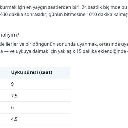
rmak için en yaygın saatlerden biri. 24 saatlik biçimde bu sa
 430 dakika sonrasıdır; günün bitmesine 1010 dakika kalmıştı
malıyım?
nde ilerler ve bir döngünün sonunda uyanmak, ortasında uy
a — ve uykuya dalmak için yaklaşık 15 dakika eklendiğinde
Uyku süresi (saat)
9
7.5
6
4.5