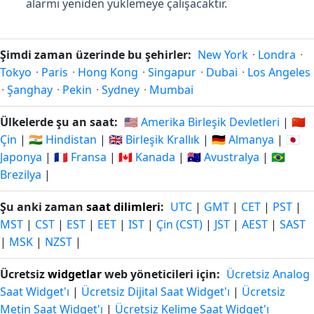
alarmı yeniden yüklemeye çalışacaktır.
Şimdi zaman üzerinde bu şehirler:
New York
·
Londra
·
Tokyo
·
Paris
·
Hong Kong
·
Singapur
·
Dubai
·
Los Angeles
·
Şanghay
·
Pekin
·
Sydney
·
Mumbai
Ülkelerde şu an saat:
🇺🇸 Amerika Birleşik Devletleri
|
🇨🇳
Çin
|
🇮🇳 Hindistan
|
🇬🇧 Birleşik Krallık
|
🇩🇪 Almanya
|
🇯🇵
Japonya
|
🇫🇷 Fransa
|
🇨🇦 Kanada
|
🇦🇺 Avustralya
|
🇧🇷
Brezilya
|
Şu anki zaman
saat dilimleri
:
UTC
|
GMT
|
CET
|
PST
|
MST
|
CST
|
EST
|
EET
|
IST
|
Çin (CST)
|
JST
|
AEST
|
SAST
|
MSK
|
NZST
|
Ücretsiz
widgetlar
web yöneticileri için:
Ücretsiz Analog
Saat Widget'ı
|
Ücretsiz Dijital Saat Widget'ı
|
Ücretsiz
Metin Saat Widget'ı
|
Ücretsiz Kelime Saat Widget'ı