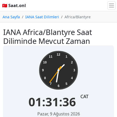
🇹🇷 Saat.onl
Ana Sayfa
IANA Saat Dilimleri
Africa/Blantyre
IANA Africa/Blantyre Saat
Diliminde Mevcut Zaman
01:31:37
12
11
1
10
2
9
3
8
4
7
5
6
CAT
01:31:37
Pazar, 9 Ağustos 2026