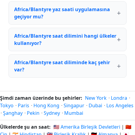
Africa/Blantyre yaz saati uygulamasına
geçiyor mu?
Africa/Blantyre saat dilimini hangi ülkeler
kullanıyor?
Africa/Blantyre saat diliminde kaç şehir
var?
Şimdi zaman üzerinde bu şehirler:
New York
·
Londra
·
Tokyo
·
Paris
·
Hong Kong
·
Singapur
·
Dubai
·
Los Angeles
·
Şanghay
·
Pekin
·
Sydney
·
Mumbai
Ülkelerde şu an saat:
🇺🇸 Amerika Birleşik Devletleri
|
🇨🇳
Çin
|
🇮🇳 Hindistan
|
🇬🇧 Birleşik Krallık
|
🇩🇪 Almanya
|
🇯🇵