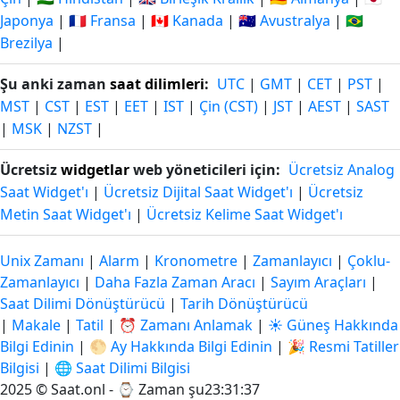
Japonya
|
🇫🇷 Fransa
|
🇨🇦 Kanada
|
🇦🇺 Avustralya
|
🇧🇷
Brezilya
|
Şu anki zaman
saat dilimleri
:
UTC
|
GMT
|
CET
|
PST
|
MST
|
CST
|
EST
|
EET
|
IST
|
Çin (CST)
|
JST
|
AEST
|
SAST
|
MSK
|
NZST
|
Ücretsiz
widgetlar
web yöneticileri için:
Ücretsiz Analog
Saat Widget'ı
|
Ücretsiz Dijital Saat Widget'ı
|
Ücretsiz
Metin Saat Widget'ı
|
Ücretsiz Kelime Saat Widget'ı
Unix Zamanı
|
Alarm
|
Kronometre
|
Zamanlayıcı
|
Çoklu-
Zamanlayıcı
|
Daha Fazla Zaman Aracı
|
Sayım Araçları
|
Saat Dilimi Dönüştürücü
|
Tarih Dönüştürücü
|
Makale
|
Tatil
|
⏰ Zamanı Anlamak
|
☀️ Güneş Hakkında
Bilgi Edinin
|
🌕 Ay Hakkında Bilgi Edinin
|
🎉 Resmi Tatiller
Bilgisi
|
🌐 Saat Dilimi Bilgisi
2025 © Saat.onl - ⌚
Zaman şu23:31:37