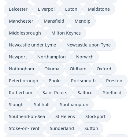
Leicester
Liverpol
Luton
Maidstone
Manchester
Mansfield
Mendip
Middlesbrough
Milton Keynes
Newcastle under Lyme
Newcastle upon Tyne
Newport
Northampton
Norwich
Nottingham
Okuma
Oldham
Oxford
Peterborough
Poole
Portsmouth
Preston
Rotherham
Saint Peters
Salford
Sheffield
Slough
Solihull
Southampton
Southend-on-Sea
St Helens
Stockport
Stoke-on-Trent
Sunderland
Sutton