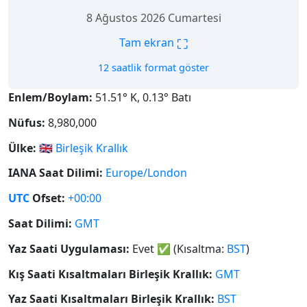
8 Ağustos 2026 Cumartesi
⛶
Tam ekran
12 saatlik format göster
Enlem/Boylam:
51.51° K, 0.13° Batı
Nüfus:
8,980,000
Ülke:
🇬🇧
Birleşik Krallık
IANA Saat Dilimi:
Europe/London
UTC
Ofset:
+00:00
Saat Dilimi:
GMT
Yaz Saati Uygulaması:
Evet
✅
(Kısaltma:
BST
)
Kış Saati Kısaltmaları Birleşik Krallık:
GMT
Yaz Saati Kısaltmaları Birleşik Krallık:
BST