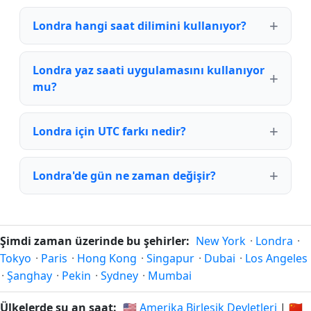
Londra hangi saat dilimini kullanıyor?
Londra yaz saati uygulamasını kullanıyor
mu?
Londra için UTC farkı nedir?
Londra'de gün ne zaman değişir?
Şimdi zaman üzerinde bu şehirler:
New York
·
Londra
·
Tokyo
·
Paris
·
Hong Kong
·
Singapur
·
Dubai
·
Los Angeles
·
Şanghay
·
Pekin
·
Sydney
·
Mumbai
Ülkelerde şu an saat:
🇺🇸 Amerika Birleşik Devletleri
|
🇨🇳