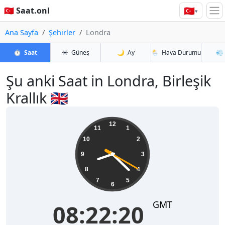
🇹🇷
🇹🇷 Saat.onl
▾
Ana Sayfa
Şehirler
Londra
⏱️
Saat
☀️
Güneş
🌙
Ay
🌦️
Hava Durumu
💨
Şu anki Saat in Londra, Birleşik
Krallık 🇬🇧
08:22:20
12
11
1
10
2
9
3
8
4
7
5
6
GMT
08:22:20