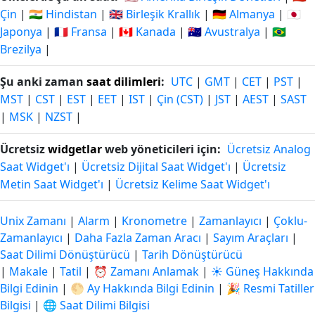
Çin
|
🇮🇳 Hindistan
|
🇬🇧 Birleşik Krallık
|
🇩🇪 Almanya
|
🇯🇵
Japonya
|
🇫🇷 Fransa
|
🇨🇦 Kanada
|
🇦🇺 Avustralya
|
🇧🇷
Brezilya
|
Şu anki zaman
saat dilimleri
:
UTC
|
GMT
|
CET
|
PST
|
MST
|
CST
|
EST
|
EET
|
IST
|
Çin (CST)
|
JST
|
AEST
|
SAST
|
MSK
|
NZST
|
Ücretsiz
widgetlar
web yöneticileri için:
Ücretsiz Analog
Saat Widget'ı
|
Ücretsiz Dijital Saat Widget'ı
|
Ücretsiz
Metin Saat Widget'ı
|
Ücretsiz Kelime Saat Widget'ı
Unix Zamanı
|
Alarm
|
Kronometre
|
Zamanlayıcı
|
Çoklu-
Zamanlayıcı
|
Daha Fazla Zaman Aracı
|
Sayım Araçları
|
Saat Dilimi Dönüştürücü
|
Tarih Dönüştürücü
|
Makale
|
Tatil
|
⏰ Zamanı Anlamak
|
☀️ Güneş Hakkında
Bilgi Edinin
|
🌕 Ay Hakkında Bilgi Edinin
|
🎉 Resmi Tatiller
Bilgisi
|
🌐 Saat Dilimi Bilgisi