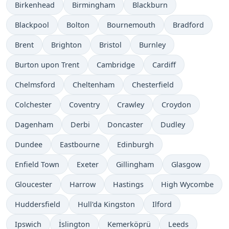
Birkenhead
Birmingham
Blackburn
Blackpool
Bolton
Bournemouth
Bradford
Brent
Brighton
Bristol
Burnley
Burton upon Trent
Cambridge
Cardiff
Chelmsford
Cheltenham
Chesterfield
Colchester
Coventry
Crawley
Croydon
Dagenham
Derbi
Doncaster
Dudley
Dundee
Eastbourne
Edinburgh
Enfield Town
Exeter
Gillingham
Glasgow
Gloucester
Harrow
Hastings
High Wycombe
Huddersfield
Hull'da Kingston
Ilford
Ipswich
İslington
Kemerköprü
Leeds