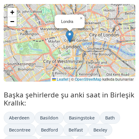
+
×
−
Londra
Leaflet
|
©
OpenStreetMap
katkıda bulunanlar
Başka şehirlerde şu anki saat in Birleşik
Krallık:
Aberdeen
Basildon
Basingstoke
Bath
Becontree
Bedford
Belfast
Bexley