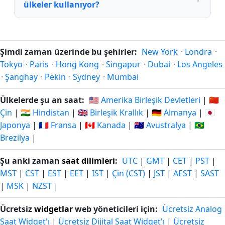
ülkeler kullanıyor?
Şimdi zaman üzerinde bu şehirler:
New York
·
Londra
·
Tokyo
·
Paris
·
Hong Kong
·
Singapur
·
Dubai
·
Los Angeles
·
Şanghay
·
Pekin
·
Sydney
·
Mumbai
Ülkelerde şu an saat:
🇺🇸 Amerika Birleşik Devletleri
|
🇨🇳
Çin
|
🇮🇳 Hindistan
|
🇬🇧 Birleşik Krallık
|
🇩🇪 Almanya
|
🇯🇵
Japonya
|
🇫🇷 Fransa
|
🇨🇦 Kanada
|
🇦🇺 Avustralya
|
🇧🇷
Brezilya
|
Şu anki zaman
saat dilimleri
:
UTC
|
GMT
|
CET
|
PST
|
MST
|
CST
|
EST
|
EET
|
IST
|
Çin (CST)
|
JST
|
AEST
|
SAST
|
MSK
|
NZST
|
Ücretsiz
widgetlar
web yöneticileri için:
Ücretsiz Analog
Saat Widget'ı
|
Ücretsiz Dijital Saat Widget'ı
|
Ücretsiz