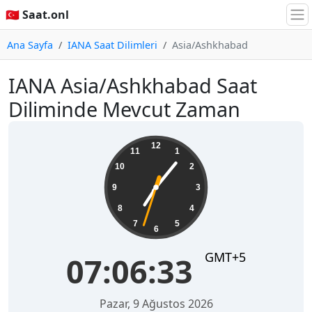
🇹🇷 Saat.onl
Ana Sayfa
IANA Saat Dilimleri
Asia/Ashkhabad
IANA Asia/Ashkhabad Saat
Diliminde Mevcut Zaman
07:06:34
12
11
1
10
2
9
3
8
4
7
5
6
GMT+5
07:06:34
Pazar, 9 Ağustos 2026