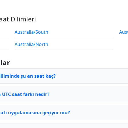
aat Dilimleri
Australia/South
Aus
Australia/North
lar
diliminde şu an saat kaç?
n UTC saat farkı nedir?
saati uygulamasına geçiyor mu?