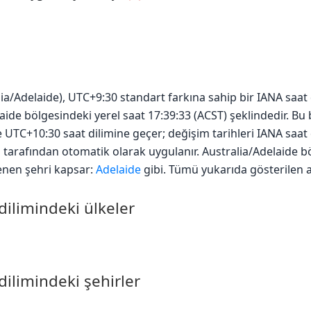
lia/Adelaide), UTC+9:30 standart farkına sahip bir IANA saat 
elaide bölgesindeki yerel saat 17:39:33 (ACST) şeklindedir. B
TC+10:30 saat dilimine geçer; değişim tarihleri IANA saat d
eri tarafından otomatik olarak uygulanır. Australia/Adelaide b
lenen şehri kapsar:
Adelaide
gibi. Tümü yukarıda gösterilen ay
dilimindeki ülkeler
dilimindeki şehirler