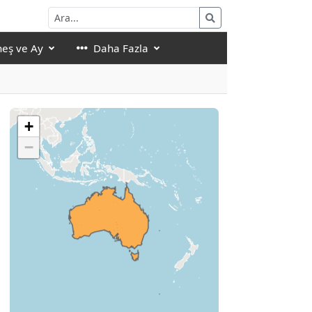
eş ve Ay
Daha Fazla
+
−