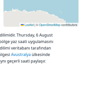
Leaflet
|
©
OpenStreetMap
contributors
dilimidir. Thursday, 6 August
u bölge yaz saati uygulamasını
ilimi veritabanı tarafından
ölgesi
Avustralya
ülkesinde
nı geçerli saati paylaşır.