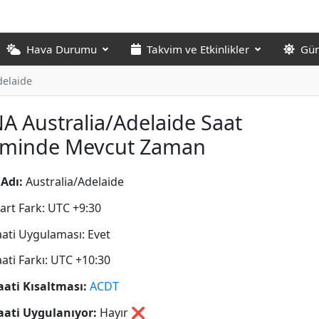
Hava Durumu
Takvim ve Etkinlikler
Gün
delaide
A Australia/Adelaide Saat
liminde Mevcut Zaman
Adı:
Australia/Adelaide
art Fark: UTC +9:30
aati Uygulaması: Evet
aati Farkı: UTC +10:30
aati Kısaltması:
ACDT
aati Uygulanıyor:
Hayır
❌