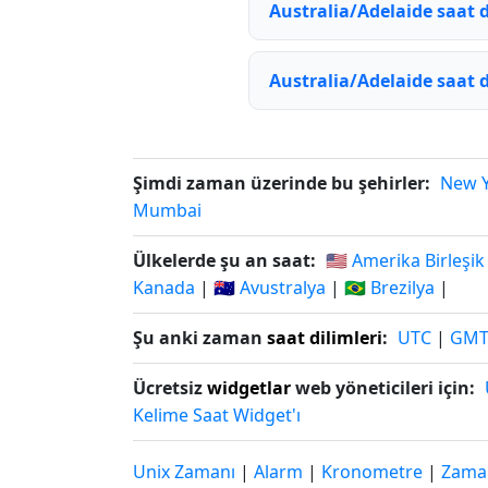
Australia/Adelaide saat d
Australia/Adelaide saat d
Şimdi zaman üzerinde bu şehirler:
New 
Mumbai
Ülkelerde şu an saat:
🇺🇸 Amerika Birleşik
Kanada
|
🇦🇺 Avustralya
|
🇧🇷 Brezilya
|
Şu anki zaman
saat dilimleri
:
UTC
|
GM
Ücretsiz
widgetlar
web yöneticileri için:
Kelime Saat Widget'ı
Unix Zamanı
|
Alarm
|
Kronometre
|
Zaman