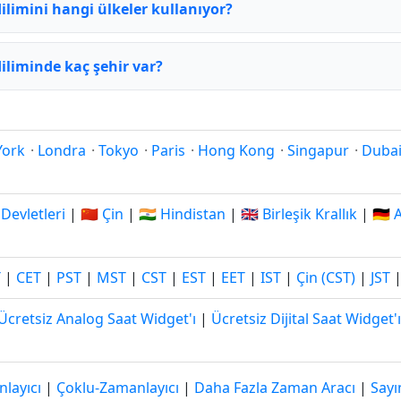
ilimini hangi ülkeler kullanıyor?
iliminde kaç şehir var?
York
·
Londra
·
Tokyo
·
Paris
·
Hong Kong
·
Singapur
·
Duba
 Devletleri
|
🇨🇳 Çin
|
🇮🇳 Hindistan
|
🇬🇧 Birleşik Krallık
|
🇩🇪
T
|
CET
|
PST
|
MST
|
CST
|
EST
|
EET
|
IST
|
Çin (CST)
|
JST
Ücretsiz Analog Saat Widget'ı
|
Ücretsiz Dijital Saat Widget'ı
layıcı
|
Çoklu-Zamanlayıcı
|
Daha Fazla Zaman Aracı
|
Sayı