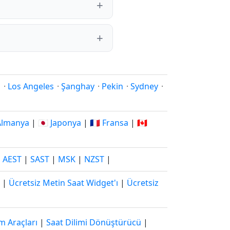
i
·
Los Angeles
·
Şanghay
·
Pekin
·
Sydney
·
 Almanya
|
🇯🇵 Japonya
|
🇫🇷 Fransa
|
🇨🇦
|
AEST
|
SAST
|
MSK
|
NZST
|
|
Ücretsiz Metin Saat Widget'ı
|
Ücretsiz
m Araçları
|
Saat Dilimi Dönüştürücü
|