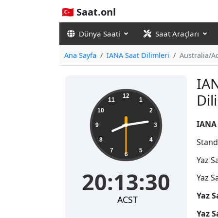
🇹🇷 Saat.onl
Dünya Saati
Saat Araçları
Ana Sayfa
IANA Saat Dilimleri
Australia/A
IAN
20:13:31
Di
12
11
1
10
2
IANA 
9
3
8
4
Stand
7
5
6
Yaz S
20:13:31
Yaz S
Yaz S
ACST
Yaz S