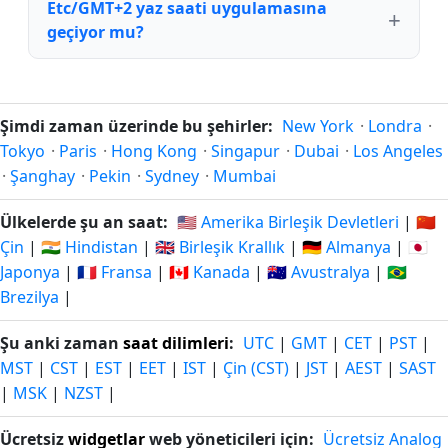
Etc/GMT+2 yaz saati uygulamasına
geçiyor mu?
Şimdi zaman üzerinde bu şehirler:
New York
·
Londra
·
Tokyo
·
Paris
·
Hong Kong
·
Singapur
·
Dubai
·
Los Angeles
·
Şanghay
·
Pekin
·
Sydney
·
Mumbai
Ülkelerde şu an saat:
🇺🇸 Amerika Birleşik Devletleri
|
🇨🇳
Çin
|
🇮🇳 Hindistan
|
🇬🇧 Birleşik Krallık
|
🇩🇪 Almanya
|
🇯🇵
Japonya
|
🇫🇷 Fransa
|
🇨🇦 Kanada
|
🇦🇺 Avustralya
|
🇧🇷
Brezilya
|
Şu anki zaman
saat dilimleri
:
UTC
|
GMT
|
CET
|
PST
|
MST
|
CST
|
EST
|
EET
|
IST
|
Çin (CST)
|
JST
|
AEST
|
SAST
|
MSK
|
NZST
|
Ücretsiz
widgetlar
web yöneticileri için:
Ücretsiz Analog