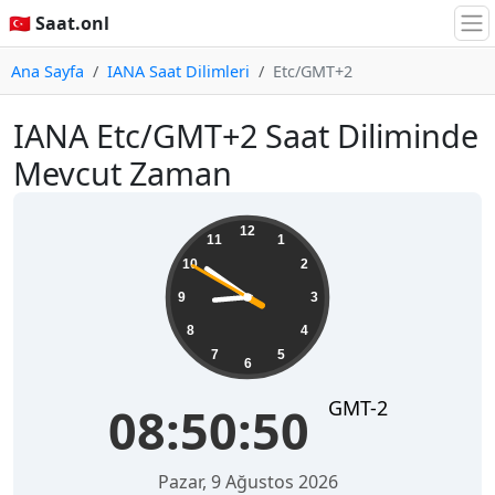
🇹🇷 Saat.onl
Ana Sayfa
IANA Saat Dilimleri
Etc/GMT+2
IANA Etc/GMT+2 Saat Diliminde
Mevcut Zaman
08:50:50
12
11
1
10
2
9
3
8
4
7
5
6
GMT-2
08:50:50
Pazar, 9 Ağustos 2026