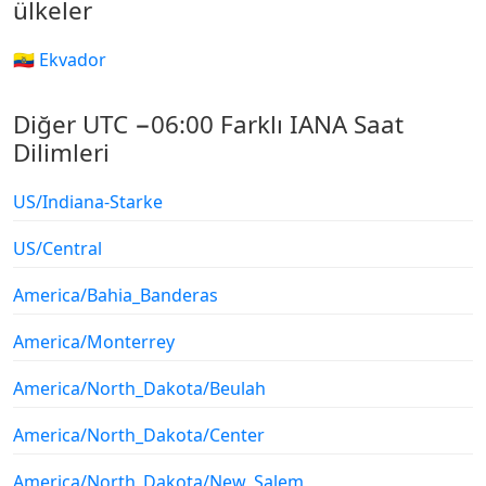
ülkeler
🇪🇨 Ekvador
Diğer UTC −06:00 Farklı IANA Saat
Dilimleri
US/Indiana-Starke
US/Central
America/Bahia_Banderas
America/Monterrey
America/North_Dakota/Beulah
America/North_Dakota/Center
America/North_Dakota/New_Salem