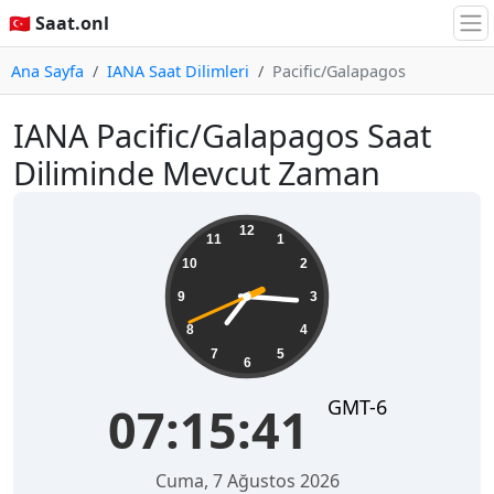
🇹🇷 Saat.onl
Ana Sayfa
IANA Saat Dilimleri
Pacific/Galapagos
IANA Pacific/Galapagos Saat
Diliminde Mevcut Zaman
07:15:42
12
11
1
10
2
9
3
8
4
7
5
6
GMT-6
07:15:42
Cuma, 7 Ağustos 2026