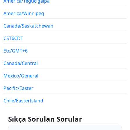
America/Tegucigalpa
America/Winnipeg
Canada/Saskatchewan
CST6CDT
Etc/GMT+6
Canada/Central
Mexico/General
Pacific/Easter
Chile/EasterIsland
Sıkça Sorulan Sorular