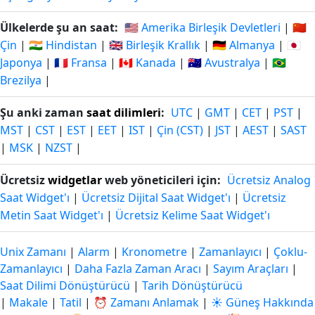
Ülkelerde şu an saat:
🇺🇸 Amerika Birleşik Devletleri
|
🇨🇳
Çin
|
🇮🇳 Hindistan
|
🇬🇧 Birleşik Krallık
|
🇩🇪 Almanya
|
🇯🇵
Japonya
|
🇫🇷 Fransa
|
🇨🇦 Kanada
|
🇦🇺 Avustralya
|
🇧🇷
Brezilya
|
Şu anki zaman
saat dilimleri
:
UTC
|
GMT
|
CET
|
PST
|
MST
|
CST
|
EST
|
EET
|
IST
|
Çin (CST)
|
JST
|
AEST
|
SAST
|
MSK
|
NZST
|
Ücretsiz
widgetlar
web yöneticileri için:
Ücretsiz Analog
Saat Widget'ı
|
Ücretsiz Dijital Saat Widget'ı
|
Ücretsiz
Metin Saat Widget'ı
|
Ücretsiz Kelime Saat Widget'ı
Unix Zamanı
|
Alarm
|
Kronometre
|
Zamanlayıcı
|
Çoklu-
Zamanlayıcı
|
Daha Fazla Zaman Aracı
|
Sayım Araçları
|
Saat Dilimi Dönüştürücü
|
Tarih Dönüştürücü
|
Makale
|
Tatil
|
⏰ Zamanı Anlamak
|
☀️ Güneş Hakkında