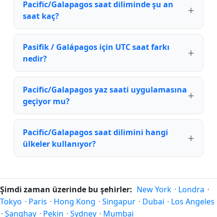
Pacific/Galapagos saat diliminde şu an
saat kaç?
Pasifik / Galápagos için UTC saat farkı
nedir?
Pacific/Galapagos yaz saati uygulamasına
geçiyor mu?
Pacific/Galapagos saat dilimini hangi
ülkeler kullanıyor?
Şimdi zaman üzerinde bu şehirler:
New York
·
Londra
·
Tokyo
·
Paris
·
Hong Kong
·
Singapur
·
Dubai
·
Los Angeles
·
Şanghay
·
Pekin
·
Sydney
·
Mumbai