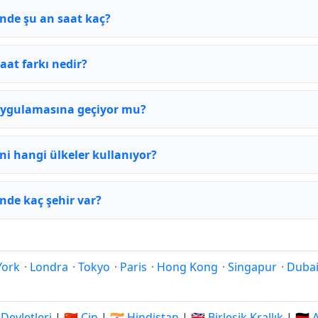
inde şu an saat kaç?
aat farkı nedir?
 uygulamasına geçiyor mu?
ni hangi ülkeler kullanıyor?
nde kaç şehir var?
York
·
Londra
·
Tokyo
·
Paris
·
Hong Kong
·
Singapur
·
Duba
 Devletleri
|
🇨🇳 Çin
|
🇮🇳 Hindistan
|
🇬🇧 Birleşik Krallık
|
🇩🇪