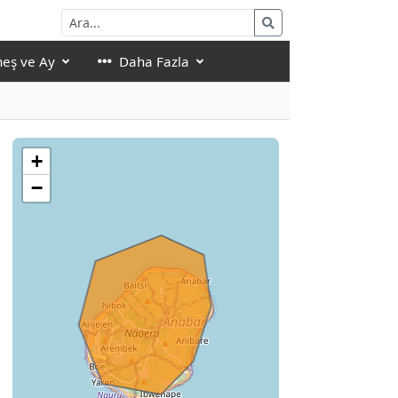
eş ve Ay
Daha Fazla
+
−