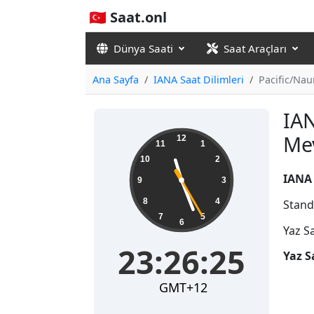
🇹🇷 Saat.onl
Dünya Saati
Saat Araçları
Ana Sayfa
IANA Saat Dilimleri
Pacific/Nau
IAN
23:26:26
Me
12
11
1
10
2
IANA 
9
3
8
4
Stand
7
5
6
Yaz S
23:26:26
Yaz S
GMT+12