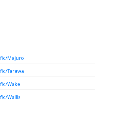
ific/Majuro
ific/Tarawa
ific/Wake
fic/Wallis