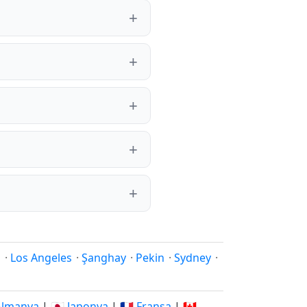
i
·
Los Angeles
·
Şanghay
·
Pekin
·
Sydney
·
 Almanya
|
🇯🇵 Japonya
|
🇫🇷 Fransa
|
🇨🇦