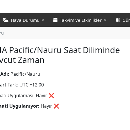
Hava Durumu
Takvim ve Etkinlikler
Gün
ru
A Pacific/Nauru Saat Diliminde
vcut Zaman
Adı:
Pacific/Nauru
art Fark: UTC +12:00
aati Uygulaması: Hayır ❌
aati Uygulanıyor:
Hayır
❌