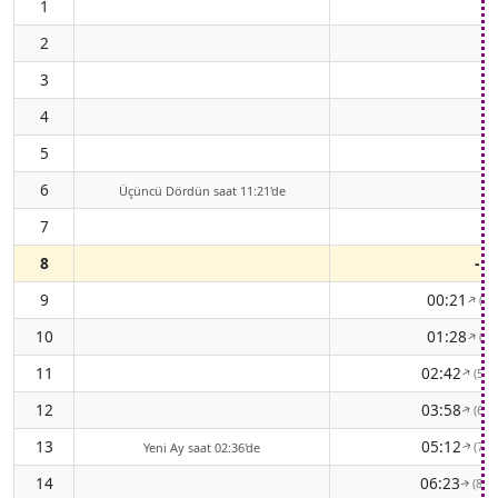
1
2
3
4
5
6
Üçüncü Dördün saat 11:21'de
7
8
-
9
00:21
(55
↑
10
01:28
(56
↑
11
02:42
(59°
↑
12
03:58
(64°
↑
13
05:12
(72°
Yeni Ay saat 02:36'de
↑
14
06:23
(80°
↑