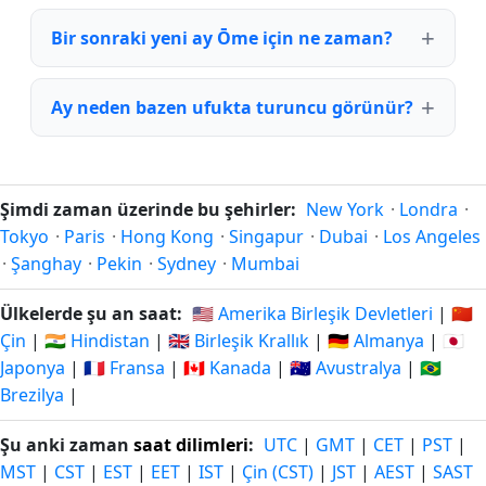
Bir sonraki yeni ay Ōme için ne zaman?
Ay neden bazen ufukta turuncu görünür?
Şimdi zaman üzerinde bu şehirler:
New York
·
Londra
·
Tokyo
·
Paris
·
Hong Kong
·
Singapur
·
Dubai
·
Los Angeles
·
Şanghay
·
Pekin
·
Sydney
·
Mumbai
Ülkelerde şu an saat:
🇺🇸 Amerika Birleşik Devletleri
|
🇨🇳
Çin
|
🇮🇳 Hindistan
|
🇬🇧 Birleşik Krallık
|
🇩🇪 Almanya
|
🇯🇵
Japonya
|
🇫🇷 Fransa
|
🇨🇦 Kanada
|
🇦🇺 Avustralya
|
🇧🇷
Brezilya
|
Şu anki zaman
saat dilimleri
:
UTC
|
GMT
|
CET
|
PST
|
MST
|
CST
|
EST
|
EET
|
IST
|
Çin (CST)
|
JST
|
AEST
|
SAST