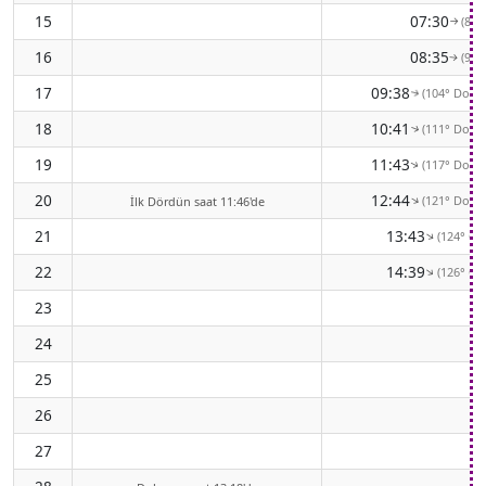
15
07:30
(88°
↑
16
08:35
(96°
↑
17
09:38
(104° Doğu
↑
18
10:41
(111° Doğu
↑
19
11:43
(117° Doğu
↑
20
12:44
(121° Doğu
↑
İlk Dördün saat 11:46'de
21
13:43
(124° G
↑
22
14:39
(126° G
↑
23
24
25
26
27