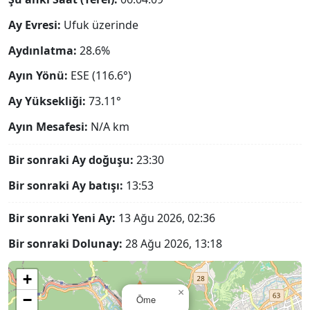
Ay Evresi:
Ufuk üzerinde
Aydınlatma:
28.6%
Ayın Yönü:
ESE (116.6°)
Ay Yüksekliği:
73.11°
Ayın Mesafesi:
N/A
km
Bir sonraki Ay doğuşu:
23:30
Bir sonraki Ay batışı:
13:53
Bir sonraki Yeni Ay:
13 Ağu 2026, 02:36
Bir sonraki Dolunay:
28 Ağu 2026, 13:18
+
×
−
Ōme