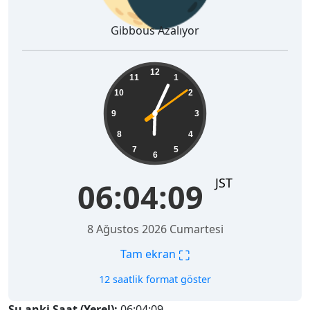
Gibbous Azalıyor
06:04:10
12
11
1
10
2
9
3
8
4
7
5
6
JST
06:04:10
8 Ağustos 2026 Cumartesi
⛶
Tam ekran
12 saatlik format göster
Şu anki Saat (Yerel):
06:04:10