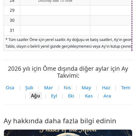
28
Dolunay saat 13:18'de
29
30
31
* Tüm saatler Ōme için yerel saattir. Ay doğuşu ve batış saatleri, Ay'ın geome
Tablo, olayın o belirli yerel günde gerçekleşmemesi veya Ay'ın kutup çevresind
2026 yılı için Ōme dışında diğer aylar için Ay
Takvimi:
Oca
|
Şub
|
Mar
|
Nis
|
May
|
Haz
|
Tem
|
Ağu
|
Eyl
|
Eki
|
Kas
|
Ara
Ay hakkında daha fazla bilgi edinin