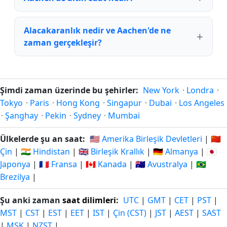
Alacakaranlık nedir ve Aachen'de ne
zaman gerçekleşir?
Şimdi zaman üzerinde bu şehirler:
New York
·
Londra
·
Tokyo
·
Paris
·
Hong Kong
·
Singapur
·
Dubai
·
Los Angeles
·
Şanghay
·
Pekin
·
Sydney
·
Mumbai
Ülkelerde şu an saat:
🇺🇸 Amerika Birleşik Devletleri
|
🇨🇳
Çin
|
🇮🇳 Hindistan
|
🇬🇧 Birleşik Krallık
|
🇩🇪 Almanya
|
🇯🇵
Japonya
|
🇫🇷 Fransa
|
🇨🇦 Kanada
|
🇦🇺 Avustralya
|
🇧🇷
Brezilya
|
Şu anki zaman
saat dilimleri
:
UTC
|
GMT
|
CET
|
PST
|
MST
|
CST
|
EST
|
EET
|
IST
|
Çin (CST)
|
JST
|
AEST
|
SAST
|
MSK
|
NZST
|