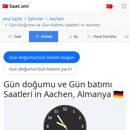
🇹🇷
🇹🇷 Saat.onl
▾
Ana Sayfa
Şehirler
Aachen
Gün doğumu ve Gün batımı Saatleri in Aachen
⏱️
Saat
☀️
Güneş
🌙
Ay
🌦️
Hava Durumu
💨
Gün doğumu/Gün batımı bugün
Gün doğumu/Gün batımı yarın
Gün doğumu ve Gün batımı
Saatleri in Aachen, Almanya 🇩🇪
21:54:26
12
11
1
10
2
9
3