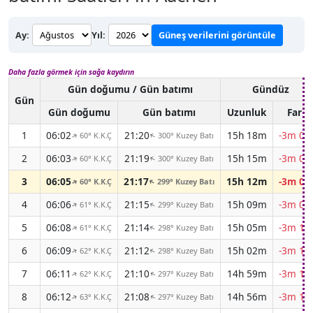
Ay:
Yıl:
Güneş verilerini görüntüle
Daha fazla görmek için sağa kaydırın
Gün doğumu / Gün batımı
Gündüz
Gün
Gün doğumu
Gün batımı
Uzunluk
Fark
1
06:02
21:20
15h 18m
-3m 01
60° K.K.Ç
300° Kuzey Batı
↑
↑
2
06:03
21:19
15h 15m
-3m 03
60° K.K.Ç
300° Kuzey Batı
↑
↑
3
06:05
21:17
15h 12m
-3m 06
60° K.K.Ç
299° Kuzey Batı
↑
↑
4
06:06
21:15
15h 09m
-3m 08
61° K.K.Ç
299° Kuzey Batı
↑
↑
5
06:08
21:14
15h 05m
-3m 10
61° K.K.Ç
298° Kuzey Batı
↑
↑
6
06:09
21:12
15h 02m
-3m 12
62° K.K.Ç
298° Kuzey Batı
↑
↑
7
06:11
21:10
14h 59m
-3m 14
62° K.K.Ç
297° Kuzey Batı
↑
↑
8
06:12
21:08
14h 56m
-3m 16
63° K.K.Ç
297° Kuzey Batı
↑
↑