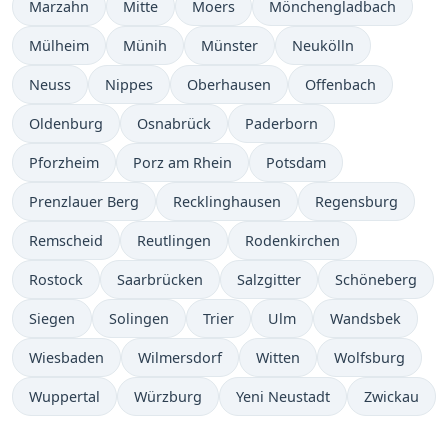
Marzahn
Mitte
Moers
Mönchengladbach
Mülheim
Münih
Münster
Neukölln
Neuss
Nippes
Oberhausen
Offenbach
Oldenburg
Osnabrück
Paderborn
Pforzheim
Porz am Rhein
Potsdam
Prenzlauer Berg
Recklinghausen
Regensburg
Remscheid
Reutlingen
Rodenkirchen
Rostock
Saarbrücken
Salzgitter
Schöneberg
Siegen
Solingen
Trier
Ulm
Wandsbek
Wiesbaden
Wilmersdorf
Witten
Wolfsburg
Wuppertal
Würzburg
Yeni Neustadt
Zwickau