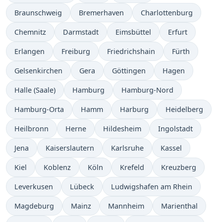
Braunschweig
Bremerhaven
Charlottenburg
Chemnitz
Darmstadt
Eimsbüttel
Erfurt
Erlangen
Freiburg
Friedrichshain
Fürth
Gelsenkirchen
Gera
Göttingen
Hagen
Halle (Saale)
Hamburg
Hamburg-Nord
Hamburg-Orta
Hamm
Harburg
Heidelberg
Heilbronn
Herne
Hildesheim
Ingolstadt
Jena
Kaiserslautern
Karlsruhe
Kassel
Kiel
Koblenz
Köln
Krefeld
Kreuzberg
Leverkusen
Lübeck
Ludwigshafen am Rhein
Magdeburg
Mainz
Mannheim
Marienthal