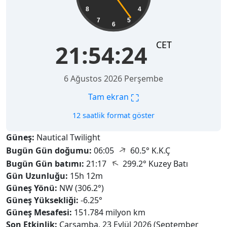
8
4
7
5
6
CET
21:54:26
6 Ağustos 2026 Perşembe
⛶
Tam ekran
12 saatlik format göster
Güneş:
Nautical Twilight
↑
Bugün Gün doğumu:
06:05
60.5° K.K.Ç
↑
Bugün Gün batımı:
21:17
299.2° Kuzey Batı
Gün Uzunluğu:
15h 12m
Güneş Yönü:
NW (306.2°)
Güneş Yüksekliği:
-6.25°
Güneş Mesafesi:
151.784 milyon km
Son Etkinlik:
Çarşamba, 23 Eylül 2026 (September