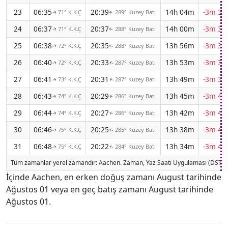
23
06:35
20:39
14h 04m
-3m 36
71° K.K.Ç
289° Kuzey Batı
↑
↑
24
06:37
20:37
14h 00m
-3m 37
71° K.K.Ç
288° Kuzey Batı
↑
↑
25
06:38
20:35
13h 56m
-3m 37
72° K.K.Ç
288° Kuzey Batı
↑
↑
26
06:40
20:33
13h 53m
-3m 38
72° K.K.Ç
287° Kuzey Batı
↑
↑
27
06:41
20:31
13h 49m
-3m 39
73° K.K.Ç
287° Kuzey Batı
↑
↑
28
06:43
20:29
13h 45m
-3m 40
74° K.K.Ç
286° Kuzey Batı
↑
↑
29
06:44
20:27
13h 42m
-3m 40
74° K.K.Ç
286° Kuzey Batı
↑
↑
30
06:46
20:25
13h 38m
-3m 41
75° K.K.Ç
285° Kuzey Batı
↑
↑
31
06:48
20:22
13h 34m
-3m 42
75° K.K.Ç
284° Kuzey Batı
↑
↑
Tüm zamanlar yerel zamandır: Aachen. Zaman, Yaz Saati Uygulaması (DST) 
İçinde Aachen, en erken doğuş zamanı August tarihinde
Ağustos 01 veya en geç batış zamanı August tarihinde
Ağustos 01.