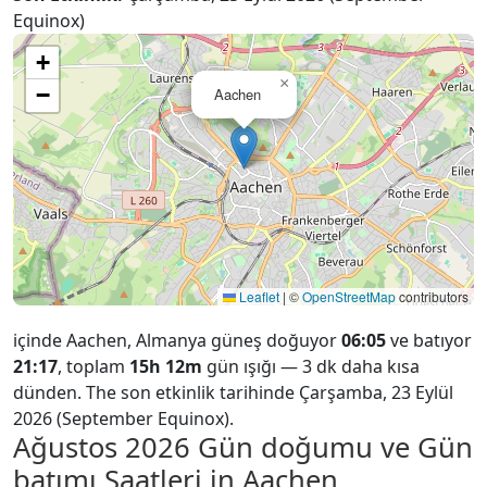
Equinox)
+
×
−
Aachen
Leaflet
|
©
OpenStreetMap
contributors
içinde Aachen, Almanya güneş doğuyor
06:05
ve batıyor
21:17
, toplam
15h 12m
gün ışığı — 3 dk daha kısa
dünden. The son etkinlik tarihinde Çarşamba, 23 Eylül
2026 (September Equinox).
Ağustos 2026
Gün doğumu ve Gün
batımı Saatleri in Aachen