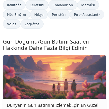
Kallithéa
Keratsíni
Khalándrion
Maroúsi
Néa Smýrni
Nikya
Peristéri
Pire</assistant>
Volos
Zográfos
Gün Doğumu/Gün Batımı Saatleri
Hakkında Daha Fazla Bilgi Edinin
Dünyanın Gün Batımını İzlemek İçin En Güzel