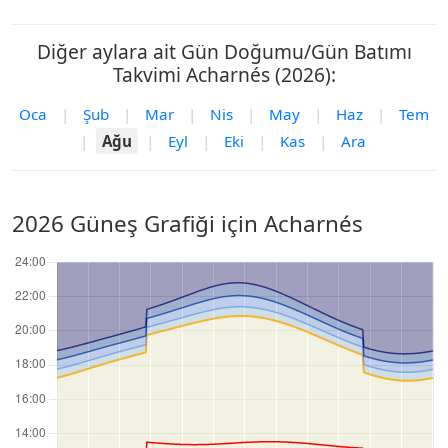
Diğer aylara ait Gün Doğumu/Gün Batımı
Takvimi Acharnés (2026):
Oca
|
Şub
|
Mar
|
Nis
|
May
|
Haz
|
Tem
|
Ağu
|
Eyl
|
Eki
|
Kas
|
Ara
2026 Güneş Grafiği için Acharnés