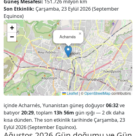
Güneş Mesafesi:
151.726 milyon km
Son Etkinlik:
Çarşamba, 23 Eylül 2026 (September
Equinox)
+
×
−
Acharnés
Leaflet
|
©
OpenStreetMap
contributors
içinde Acharnés, Yunanistan güneş doğuyor
06:32
ve
batıyor
20:29
, toplam
13h 56m
gün ışığı — 2 dk daha
kısa dünden. The son etkinlik tarihinde Çarşamba, 23
Eylül 2026 (September Equinox).
Ağustos 2026
Gün doğumu ve Gün