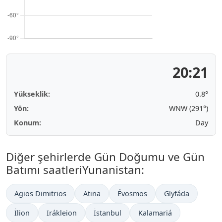
20:21
Yükseklik:
0.8°
Yön:
WNW (291°)
Konum:
Day
Diğer şehirlerde Gün Doğumu ve Gün
Batımı saatleriYunanistan:
Agios Dimitrios
Atina
Évosmos
Glyfáda
İlion
Irákleion
İstanbul
Kalamariá