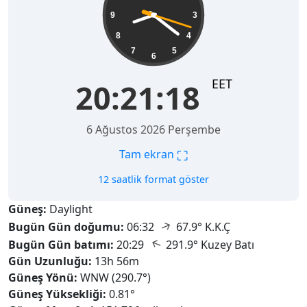
9
3
8
4
7
5
6
EET
20:21:20
6 Ağustos 2026 Perşembe
⛶
Tam ekran
12 saatlik format göster
Güneş:
Daylight
↑
Bugün Gün doğumu:
06:32
67.9° K.K.Ç
↑
Bugün Gün batımı:
20:29
291.9° Kuzey Batı
Gün Uzunluğu:
13h 56m
Güneş Yönü:
WNW (290.7°)
Güneş Yüksekliği:
0.81°