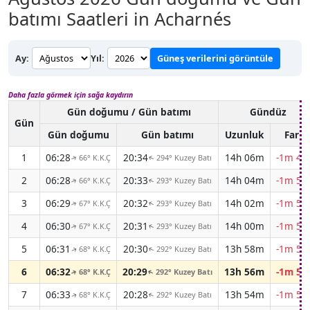
batımı Saatleri in Acharnés
Ay:
Yıl:
Güneş verilerini görüntüle
Daha fazla görmek için sağa kaydırın
Gün doğumu / Gün batımı
Gündüz
Gün
Gün doğumu
Gün batımı
Uzunluk
Fark
1
06:28
20:34
14h 06m
-1m 49
66° K.K.Ç
294° Kuzey Batı
↑
↑
2
06:28
20:33
14h 04m
-1m 51
66° K.K.Ç
293° Kuzey Batı
↑
↑
3
06:29
20:32
14h 02m
-1m 52
67° K.K.Ç
293° Kuzey Batı
↑
↑
4
06:30
20:31
14h 00m
-1m 54
67° K.K.Ç
293° Kuzey Batı
↑
↑
5
06:31
20:30
13h 58m
-1m 55
68° K.K.Ç
292° Kuzey Batı
↑
↑
6
06:32
20:29
13h 56m
-1m 57
68° K.K.Ç
292° Kuzey Batı
↑
↑
7
06:33
20:28
13h 54m
-1m 58
68° K.K.Ç
292° Kuzey Batı
↑
↑