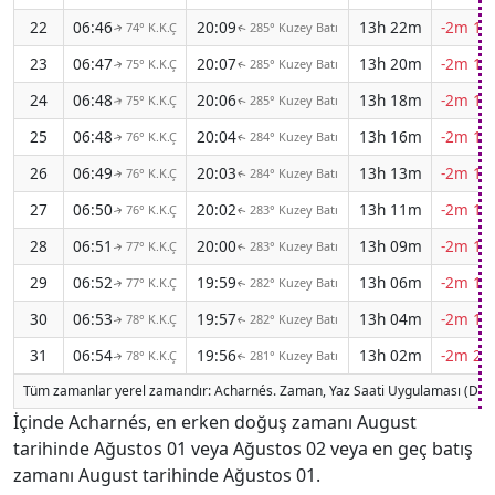
22
06:46
20:09
13h 22m
-2m 14
74° K.K.Ç
285° Kuzey Batı
↑
↑
23
06:47
20:07
13h 20m
-2m 15
75° K.K.Ç
285° Kuzey Batı
↑
↑
24
06:48
20:06
13h 18m
-2m 16
75° K.K.Ç
285° Kuzey Batı
↑
↑
25
06:48
20:04
13h 16m
-2m 16
76° K.K.Ç
284° Kuzey Batı
↑
↑
26
06:49
20:03
13h 13m
-2m 17
76° K.K.Ç
284° Kuzey Batı
↑
↑
27
06:50
20:02
13h 11m
-2m 18
76° K.K.Ç
283° Kuzey Batı
↑
↑
28
06:51
20:00
13h 09m
-2m 18
77° K.K.Ç
283° Kuzey Batı
↑
↑
29
06:52
19:59
13h 06m
-2m 19
77° K.K.Ç
282° Kuzey Batı
↑
↑
30
06:53
19:57
13h 04m
-2m 19
78° K.K.Ç
282° Kuzey Batı
↑
↑
31
06:54
19:56
13h 02m
-2m 20
78° K.K.Ç
281° Kuzey Batı
↑
↑
Tüm zamanlar yerel zamandır: Acharnés. Zaman, Yaz Saati Uygulaması (DST
İçinde Acharnés, en erken doğuş zamanı August
tarihinde Ağustos 01 veya Ağustos 02 veya en geç batış
zamanı August tarihinde Ağustos 01.