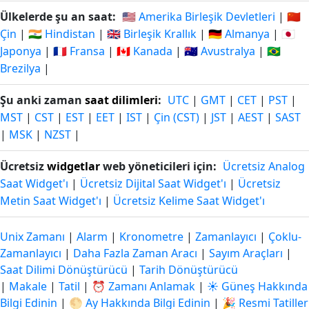
Ülkelerde şu an saat:
🇺🇸 Amerika Birleşik Devletleri
|
🇨🇳
Çin
|
🇮🇳 Hindistan
|
🇬🇧 Birleşik Krallık
|
🇩🇪 Almanya
|
🇯🇵
Japonya
|
🇫🇷 Fransa
|
🇨🇦 Kanada
|
🇦🇺 Avustralya
|
🇧🇷
Brezilya
|
Şu anki zaman
saat dilimleri
:
UTC
|
GMT
|
CET
|
PST
|
MST
|
CST
|
EST
|
EET
|
IST
|
Çin (CST)
|
JST
|
AEST
|
SAST
|
MSK
|
NZST
|
Ücretsiz
widgetlar
web yöneticileri için:
Ücretsiz Analog
Saat Widget'ı
|
Ücretsiz Dijital Saat Widget'ı
|
Ücretsiz
Metin Saat Widget'ı
|
Ücretsiz Kelime Saat Widget'ı
Unix Zamanı
|
Alarm
|
Kronometre
|
Zamanlayıcı
|
Çoklu-
Zamanlayıcı
|
Daha Fazla Zaman Aracı
|
Sayım Araçları
|
Saat Dilimi Dönüştürücü
|
Tarih Dönüştürücü
|
Makale
|
Tatil
|
⏰ Zamanı Anlamak
|
☀️ Güneş Hakkında
Bilgi Edinin
|
🌕 Ay Hakkında Bilgi Edinin
|
🎉 Resmi Tatiller