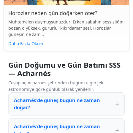
Horozlar neden gün doğarken öter?
Muhtemelen duymuşsunuzdur: Erken sabahın sessizliğini
bozan o yüksek, gururlu “kıkırdama” sesi. Horozlar,
güneşin ne zam...
Daha Fazla Oku
→
Gün Doğumu ve Gün Batımı SSS
— Acharnés
Cevaplar, Acharnés şehrindeki bugünkü gerçek
astronomiye göre günlük olarak yenilenir.
Acharnés'de güneş bugün ne zaman
doğar?
Acharnés'de güneş bugün ne zaman