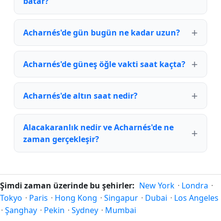
batar?
Acharnés'de gün bugün ne kadar uzun?
Acharnés'de güneş öğle vakti saat kaçta?
Acharnés'de altın saat nedir?
Alacakaranlık nedir ve Acharnés'de ne
zaman gerçekleşir?
Şimdi zaman üzerinde bu şehirler:
New York
·
Londra
·
Tokyo
·
Paris
·
Hong Kong
·
Singapur
·
Dubai
·
Los Angeles
·
Şanghay
·
Pekin
·
Sydney
·
Mumbai