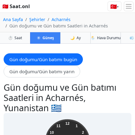
🇹🇷
🇹🇷 Saat.onl
▾
Ana Sayfa
Şehirler
Acharnés
Gün doğumu ve Gün batımı Saatleri in Acharnés
⏱️
Saat
☀️
Güneş
🌙
Ay
🌦️
Hava Durumu
💨
Gün doğumu/Gün batımı bugün
Gün doğumu/Gün batımı yarın
Gün doğumu ve Gün batımı
Saatleri in Acharnés,
Yunanistan 🇬🇷
20:21:20
12
11
1
10
2