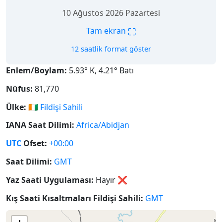
10 Ağustos 2026 Pazartesi
⛶
Tam ekran
12 saatlik format göster
Enlem/Boylam:
5.93° K, 4.21° Batı
Nüfus:
81,770
Ülke:
🇨🇮
Fildişi Sahili
IANA Saat Dilimi:
Africa/Abidjan
UTC
Ofset:
+00:00
Saat Dilimi:
GMT
Yaz Saati Uygulaması:
Hayır
❌
Kış Saati Kısaltmaları Fildişi Sahili:
GMT