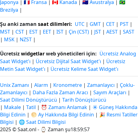
Japonya
|
🇫🇷 Fransa
|
🇨🇦 Kanada
|
🇦🇺 Avustralya
|
🇧🇷
Brezilya
|
Şu anki zaman
saat dilimleri
:
UTC
|
GMT
|
CET
|
PST
|
MST
|
CST
|
EST
|
EET
|
IST
|
Çin (CST)
|
JST
|
AEST
|
SAST
|
MSK
|
NZST
|
Ücretsiz
widgetlar
web yöneticileri için:
Ücretsiz Analog
Saat Widget'ı
|
Ücretsiz Dijital Saat Widget'ı
|
Ücretsiz
Metin Saat Widget'ı
|
Ücretsiz Kelime Saat Widget'ı
Unix Zamanı
|
Alarm
|
Kronometre
|
Zamanlayıcı
|
Çoklu-
Zamanlayıcı
|
Daha Fazla Zaman Aracı
|
Sayım Araçları
|
Saat Dilimi Dönüştürücü
|
Tarih Dönüştürücü
|
Makale
|
Tatil
|
⏰ Zamanı Anlamak
|
☀️ Güneş Hakkında
Bilgi Edinin
|
🌕 Ay Hakkında Bilgi Edinin
|
🎉 Resmi Tatiller
Bilgisi
|
🌐 Saat Dilimi Bilgisi
2025 © Saat.onl - ⌚
Zaman şu18:59:57