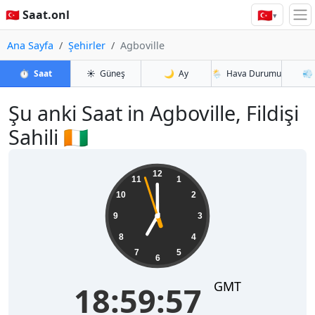
🇹🇷
🇹🇷 Saat.onl
▾
Ana Sayfa
Şehirler
Agboville
⏱️
Saat
☀️
Güneş
🌙
Ay
🌦️
Hava Durumu
💨
Şu anki Saat in Agboville, Fildişi
Sahili 🇨🇮
18:59:58
12
11
1
10
2
9
3
8
4
7
5
6
GMT
18:59:58