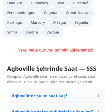
Daoukro
Dimbokro
Divo
Duekoué
Ferkessédougou
Gagnoa
Grand-Bassam
Korhogo
Marcory
Méagui
Séguéla
Sinfra
Soubré
Vavoua
Yerel hava durumu tahmini yüklenemedi.
Agboville Şehrinde Saat — SSS
Cevaplar, Agboville şehrinin mevcut yerel saati, saat
dilimi ve DST durumuna göre her istekte yenilenir.
Agboville'de şu an saat kaç?
Agboville hangi saat dilimini kullanıyor?