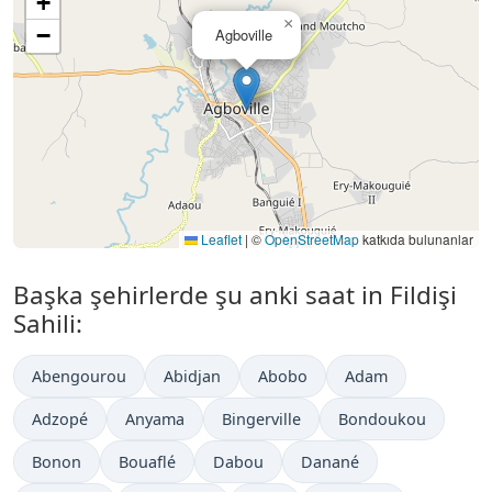
+
×
−
Agboville
Leaflet
|
©
OpenStreetMap
katkıda bulunanlar
Başka şehirlerde şu anki saat in Fildişi
Sahili:
Abengourou
Abidjan
Abobo
Adam
Adzopé
Anyama
Bingerville
Bondoukou
Bonon
Bouaflé
Dabou
Danané