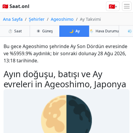
🇹🇷
🇹🇷 Saat.onl
▾
Ana Sayfa
Şehirler
Ageoshimo
Ay Takvimi
⏱️
Saat
☀️
Güneş
🌙
Ay
🌦️
Hava Durumu
💨
Bu gece Ageoshimo şehrinde Ay Son Dördün evresinde
ve %5959.9% aydınlık; bir sonraki dolunay 28 Ağu 2026,
13:18 tarihinde.
Ayın doğuşu, batışı ve Ay
evreleri in Ageoshimo, Japonya
🌗