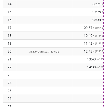
14
06:21
(8
↑
15
07:29
(8
↑
16
08:34
(9
↑
17
09:37
(104° Do
↑
18
10:40
(111° Do
↑
19
11:42
(117° Do
↑
20
12:43
(122° Do
↑
İlk Dördün saat 11:46'de
21
13:43
(125° 
↑
22
14:38
(126° 
↑
23
24
25
26
27