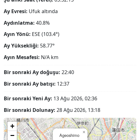
Ay Evresi:
Ufuk altında
Aydınlatma:
40.8%
Ayın Yönü:
ESE (103.4°)
Ay Yüksekliği:
58.77°
Ayın Mesafesi:
N/A
km
Bir sonraki Ay doğuşu:
22:40
Bir sonraki Ay batışı:
12:37
Bir sonraki Yeni Ay:
13 Ağu 2026, 02:36
Bir sonraki Dolunay:
28 Ağu 2026, 13:18
+
×
−
Ageoshimo