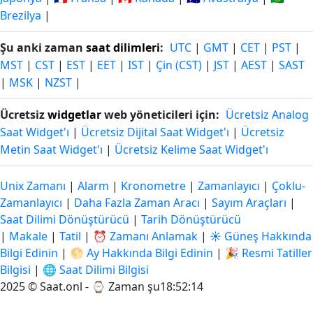
Brezilya
|
Şu anki zaman
saat dilimleri
:
UTC
|
GMT
|
CET
|
PST
|
MST
|
CST
|
EST
|
EET
|
IST
|
Çin (CST)
|
JST
|
AEST
|
SAST
|
MSK
|
NZST
|
Ücretsiz
widgetlar
web yöneticileri için:
Ücretsiz Analog
Saat Widget'ı
|
Ücretsiz Dijital Saat Widget'ı
|
Ücretsiz
Metin Saat Widget'ı
|
Ücretsiz Kelime Saat Widget'ı
Unix Zamanı
|
Alarm
|
Kronometre
|
Zamanlayıcı
|
Çoklu-
Zamanlayıcı
|
Daha Fazla Zaman Aracı
|
Sayım Araçları
|
Saat Dilimi Dönüştürücü
|
Tarih Dönüştürücü
|
Makale
|
Tatil
|
⏰ Zamanı Anlamak
|
☀️ Güneş Hakkında
Bilgi Edinin
|
🌕 Ay Hakkında Bilgi Edinin
|
🎉 Resmi Tatiller
Bilgisi
|
🌐 Saat Dilimi Bilgisi
2025 © Saat.onl - ⌚
Zaman şu18:52:15