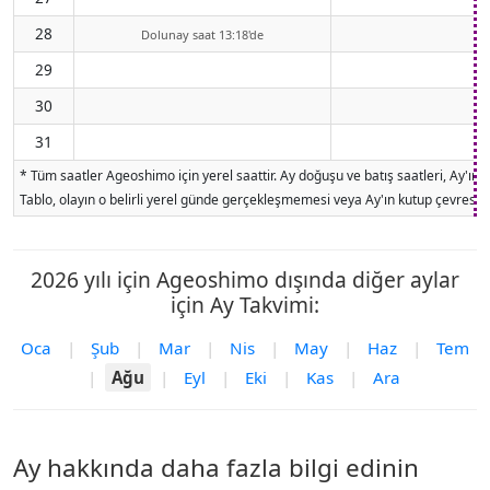
28
Dolunay saat 13:18'de
29
30
31
* Tüm saatler Ageoshimo için yerel saattir. Ay doğuşu ve batış saatleri, Ay'ın
Tablo, olayın o belirli yerel günde gerçekleşmemesi veya Ay'ın kutup çevresind
2026 yılı için Ageoshimo dışında diğer aylar
için Ay Takvimi:
Oca
|
Şub
|
Mar
|
Nis
|
May
|
Haz
|
Tem
|
Ağu
|
Eyl
|
Eki
|
Kas
|
Ara
Ay hakkında daha fazla bilgi edinin