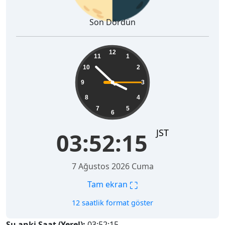
Son Dördün
03:52:16
12
11
1
10
2
9
3
8
4
7
5
6
JST
03:52:16
7 Ağustos 2026 Cuma
⛶
Tam ekran
12 saatlik format göster
Şu anki Saat (Yerel):
03:52:16