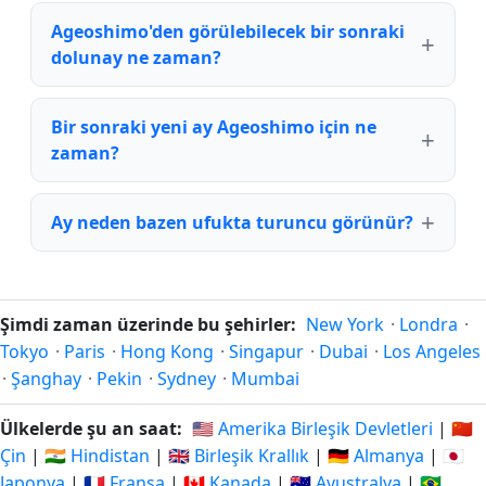
Ageoshimo'den görülebilecek bir sonraki
dolunay ne zaman?
Bir sonraki yeni ay Ageoshimo için ne
zaman?
Ay neden bazen ufukta turuncu görünür?
Şimdi zaman üzerinde bu şehirler:
New York
·
Londra
·
Tokyo
·
Paris
·
Hong Kong
·
Singapur
·
Dubai
·
Los Angeles
·
Şanghay
·
Pekin
·
Sydney
·
Mumbai
Ülkelerde şu an saat:
🇺🇸 Amerika Birleşik Devletleri
|
🇨🇳
Çin
|
🇮🇳 Hindistan
|
🇬🇧 Birleşik Krallık
|
🇩🇪 Almanya
|
🇯🇵
Japonya
|
🇫🇷 Fransa
|
🇨🇦 Kanada
|
🇦🇺 Avustralya
|
🇧🇷