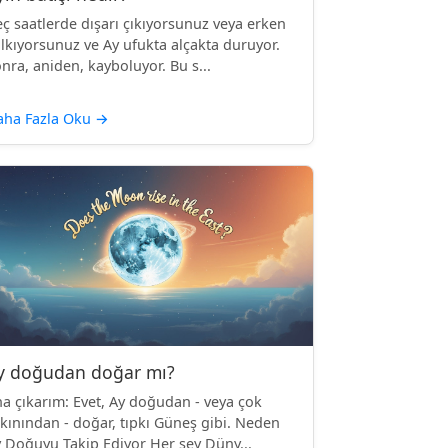
ç saatlerde dışarı çıkıyorsunuz veya erken
lkıyorsunuz ve Ay ufukta alçakta duruyor.
nra, aniden, kayboluyor. Bu s...
aha Fazla Oku
→
y doğudan doğar mı?
a çıkarım: Evet, Ay doğudan - veya çok
kınından - doğar, tıpkı Güneş gibi. Neden
 Doğuyu Takip Ediyor Her şey Düny...