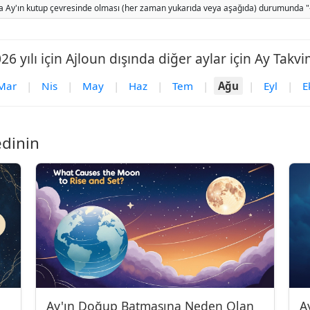
 Ay'ın kutup çevresinde olması (her zaman yukarıda veya aşağıda) durumunda "-" gö
26 yılı için Ajloun dışında diğer aylar için Ay Takvi
Mar
|
Nis
|
May
|
Haz
|
Tem
|
Ağu
|
Eyl
|
E
edinin
Ay'ın Doğup Batmasına Neden Olan
A