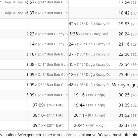
22:57
17:54
7° Doğu Kuzey Doğu)
(241° Batı Batı Güney)
↑
( 33.
23:37
18:42
1° Doğu Kuzey Doğu)
(238° Batı Batı Güney)
↑
( 30.
-
14:42
19:33
(123° Doğu Kuzey Doğu)
↑
( 29.
00:23
15:35
20:24
(236° Batı Güney Batı)
(124° Güney Doğu)
↑
↑
( 28.
01:14
16:24
21:16
(236° Batı Güney Batı)
(123° Doğu Kuzey Doğu)
↑
↑
( 29.
02:10
17:07
22:06
(238° Batı Batı Güney)
(120° Doğu Kuzey Doğu)
↑
↑
( 32.
03:08
17:45
22:54
(241° Batı Batı Güney)
(116° Doğu Kuzey Doğu)
↑
( 36.
↑
04:09
18:18
23:40
(246° Batı Batı Güney)
(111° Doğu Kuzey Doğu)
( 40.
↑
↑
05:09
18:48
(252° Batı Batı Güney)
(105° Doğu Kuzey Doğu)
↑
↑
06:09
19:16
00:25
(258° Batı Batı Güney)
(98° Doğu)
( 46.
↑
↑
07:09
19:44
01:09
(266° Batı)
(90° Doğu)
( 52.
↑
↑
08:10
20:11
01:52
(273° Batı)
(83° Doğu)
( 58.
↑
↑
09:12
20:41
02:37
(281° Batı)
(76° K.K.Ç)
( 65.
↑
↑
tış saatleri, Ay'ın geometrik merkezine göre hesaplanır ve Dünya atmosferik kırılm