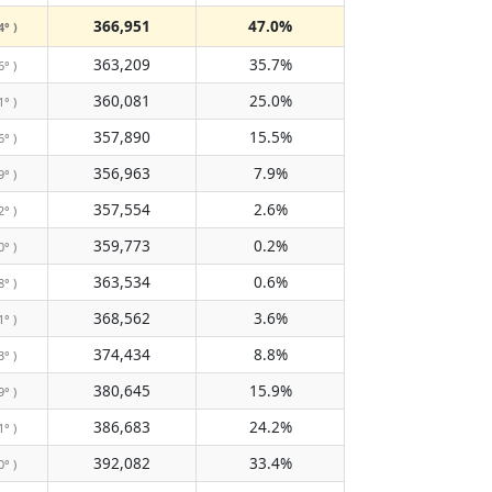
366,951
47.0%
4° )
363,209
35.7%
6° )
360,081
25.0%
1° )
357,890
15.5%
6° )
356,963
7.9%
9° )
357,554
2.6%
2° )
359,773
0.2%
0° )
363,534
0.6%
8° )
368,562
3.6%
1° )
374,434
8.8%
3° )
380,645
15.9%
9° )
386,683
24.2%
1° )
392,082
33.4%
0° )