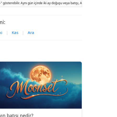
sterebilir. Aynı gün içinde iki ay doğuşu veya batışı, Ay'ın yörünge hareketi ve y
mi:
ki
|
Kas
|
Ara
yın batışı nedir?