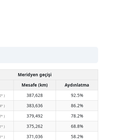
Meridyen geçişi
Mesafe (km)
Aydınlatma
387,628
92.5%
2° )
383,636
86.2%
4° )
379,492
78.2%
7° )
375,262
68.8%
1° )
371,036
58.2%
1° )