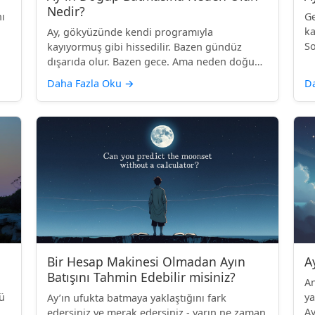
Nedir?
ı
Ge
ka
Ay, gökyüzünde kendi programıyla
So
kayıyormuş gibi hissedilir. Bazen gündüz
dışarıda olur. Bazen gece. Ama neden doğup
bat...
Daha Fazla Oku
→
D
Bir Hesap Makinesi Olmadan Ayın
A
Batışını Tahmin Edebilir misiniz?
An
zü
ya
Ay’ın ufukta batmaya yaklaştığını fark
Ay
edersiniz ve merak edersiniz - yarın ne zaman