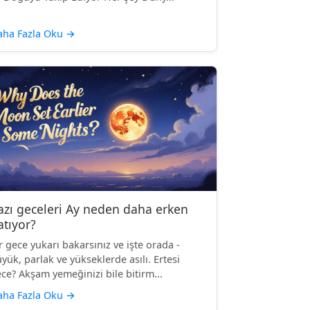
aha Fazla Oku
→
azı geceleri Ay neden daha erken
atıyor?
r gece yukarı bakarsınız ve işte orada -
yük, parlak ve yükseklerde asılı. Ertesi
ce? Akşam yemeğinizi bile bitirm...
aha Fazla Oku
→