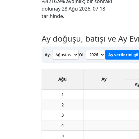
%4216.9% aydınlık; bir sonraki
dolunay 28 Ağu 2026, 07:18
tarihinde.
Ay doğuşu, batışı ve Ay Ev
Ay:
Yıl:
Ay verilerini g
Ağu
Ay
A
1
2
3
4
5