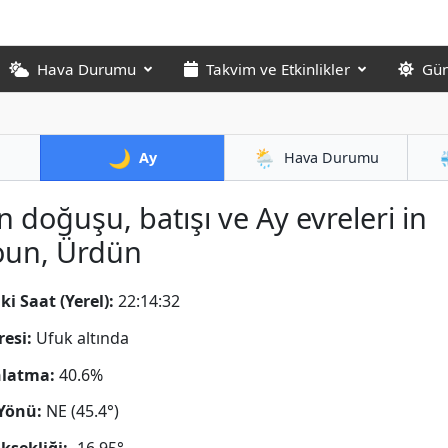
Hava Durumu
Takvim ve Etkinlikler
Gün
🌙
🌦️
Ay
Hava Durumu
n doğuşu, batışı ve Ay evreleri in
oun, Ürdün
ki Saat (Yerel):
22:14:33
resi:
Ufuk altında
nlatma:
40.6%
Yönü:
NE (45.4°)