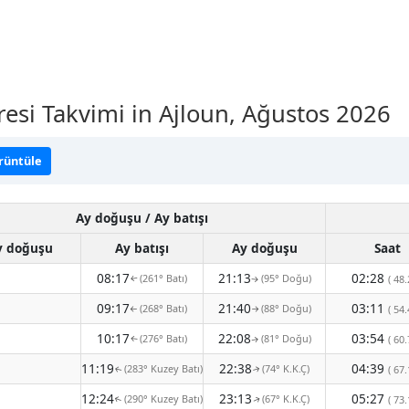
resi Takvimi in Ajloun, Ağustos 2026
örüntüle
Ay doğuşu / Ay batışı
y doğuşu
Ay batışı
Ay doğuşu
Saat
08:17
21:13
02:28
(261° Batı)
(95° Doğu)
( 48.
↑
↑
09:17
21:40
03:11
(268° Batı)
(88° Doğu)
( 54.
↑
↑
10:17
22:08
03:54
(276° Batı)
(81° Doğu)
( 60.
↑
↑
11:19
22:38
04:39
(283° Kuzey Batı)
(74° K.K.Ç)
( 67.
↑
↑
12:24
23:13
05:27
(290° Kuzey Batı)
(67° K.K.Ç)
( 73.
↑
↑