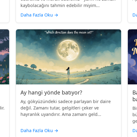
kaybolacağını tahmin edebilir miyim...
Daha Fazla Oku
→
D
Ay hangi yönde batıyor?
B
b
Ay, gökyüzündeki sadece parlayan bir daire
ir.
değil. Zamanı tutar, gelgitleri çeker ve
Bi
hayranlık uyandırır. Ama zamanı geld...
bü
ge
Daha Fazla Oku
→
D