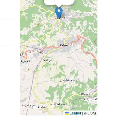
Leaflet
|
© OSM