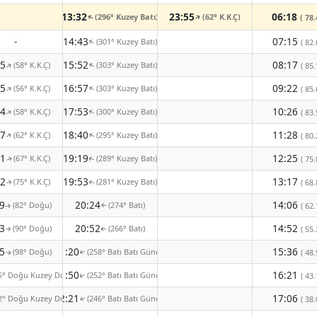
13:32
23:55
06:18
(296° Kuzey Batı)
(62° K.K.Ç)
↑
( 78.
↑
-
14:43
07:15
(301° Kuzey Batı)
↑
( 82.
45
15:52
08:17
(58° K.K.Ç)
(303° Kuzey Batı)
↑
↑
( 85.
45
16:57
09:22
(56° K.K.Ç)
(303° Kuzey Batı)
↑
↑
( 85.
54
17:53
10:26
(58° K.K.Ç)
(300° Kuzey Batı)
↑
↑
( 83.
07
18:40
11:28
(62° K.K.Ç)
(295° Kuzey Batı)
↑
( 80.
↑
21
19:19
12:25
(67° K.K.Ç)
(289° Kuzey Batı)
( 75.
↑
↑
32
19:53
13:17
(75° K.K.Ç)
(281° Kuzey Batı)
( 68.
↑
↑
9
20:24
14:06
(82° Doğu)
(274° Batı)
( 62.
↑
↑
3
20:52
14:52
(90° Doğu)
(266° Batı)
( 55.
↑
↑
5
21:20
15:36
(98° Doğu)
(258° Batı Batı Güney)
( 48.
↑
↑
21:50
16:21
5° Doğu Kuzey Doğu)
(252° Batı Batı Güney)
( 43.
↑
22:21
17:06
2° Doğu Kuzey Doğu)
(246° Batı Batı Güney)
( 38.
↑