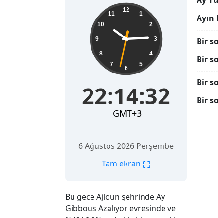
Ay Yü
22:14:33
12
11
1
Ayın 
10
2
9
3
Bir s
8
4
Bir s
7
5
6
Bir s
22:14:33
Bir s
GMT+3
6 Ağustos 2026 Perşembe
⛶
Tam ekran
Bu gece Ajloun şehrinde Ay
Gibbous Azalıyor evresinde ve