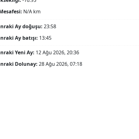
ksekliği:
-16.95°
Mesafesi:
N/A
km
onraki Ay doğuşu:
23:58
onraki Ay batışı:
13:45
onraki Yeni Ay:
12 Ağu 2026, 20:36
onraki Dolunay:
28 Ağu 2026, 07:18