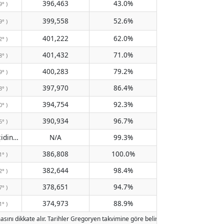
396,463
43.0%
9° )
399,558
52.6%
9° )
401,222
62.0%
2° )
401,432
71.0%
8° )
400,283
79.2%
9° )
397,970
86.4%
3° )
394,754
92.3%
0° )
390,934
96.7%
6° )
Meridyen geçidinden geçmiyor
N/A
99.3%
( N/A )
386,808
100.0%
1° )
382,644
98.4%
2° )
378,651
94.7%
7° )
374,973
88.9%
1° )
asını dikkate alır. Tarihler Gregoryen takvimine göre belirlenmiştir. Aydınlanma, 