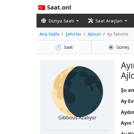
🇹🇷 Saat.onl
Dünya Saati
Saat Araçları
Ana Sayfa
Şehirler
Ajloun
Ay Takvimi
⏱️
☀️
Saat
Güneş
🌘
Ayı
Ajl
Şu an
Ay Ev
Aydı
Gibbous Azalıyor
Ayın 