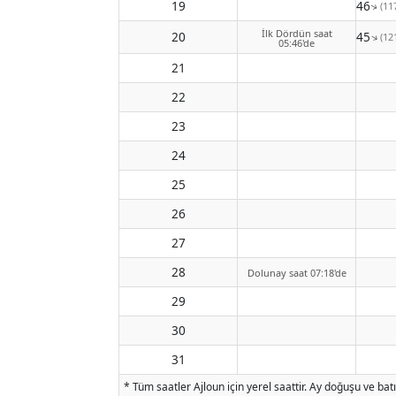
19
12:46
(11
↑
İlk Dördün saat
20
13:45
(12
↑
05:46'de
21
22
23
24
25
26
27
28
Dolunay saat 07:18'de
29
30
31
* Tüm saatler Ajloun için yerel saattir. Ay doğuşu ve ba