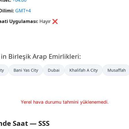
fset:
+04:00
Dilimi:
GMT+4
aati Uygulaması:
Hayır
❌
n Birleşik Arap Emirlikleri:
ity
Bani Yas City
Dubai
Khalifah A City
Musaffah
Yerel hava durumu tahmini yüklenemedi.
nde Saat — SSS