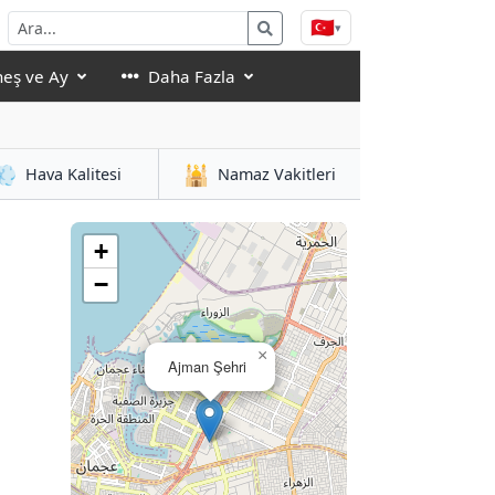
🇹🇷
▾
eş ve Ay
Daha Fazla
💨
🕌
Hava Kalitesi
Namaz Vakitleri
+
−
×
Ajman Şehri