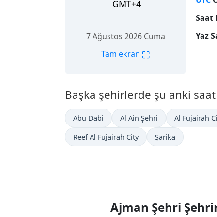
UTC
O
GMT+4
Saat 
Yaz S
7 Ağustos 2026 Cuma
⛶
Tam ekran
Başka şehirlerde şu anki saat i
Abu Dabi
Al Ain Şehri
Al Fujairah C
Reef Al Fujairah City
Şarika
Ajman Şehri Şehri