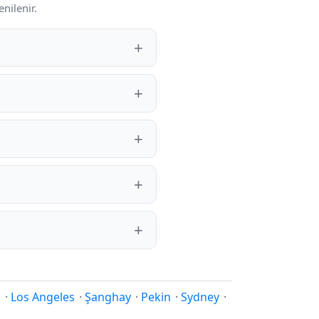
nilenir.
i
·
Los Angeles
·
Şanghay
·
Pekin
·
Sydney
·