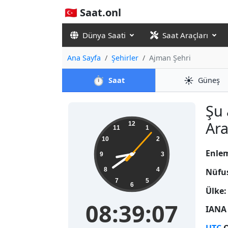
🇹🇷 Saat.onl
Dünya Saati
Saat Araçları
Ana Sayfa
Şehirler
Ajman Şehri
⏱️
☀️
Saat
Güneş
Şu 
08:39:07
Ara
12
11
1
10
2
Enle
9
3
8
4
Nüfu
7
5
6
Ülke:
08:39:07
IANA 