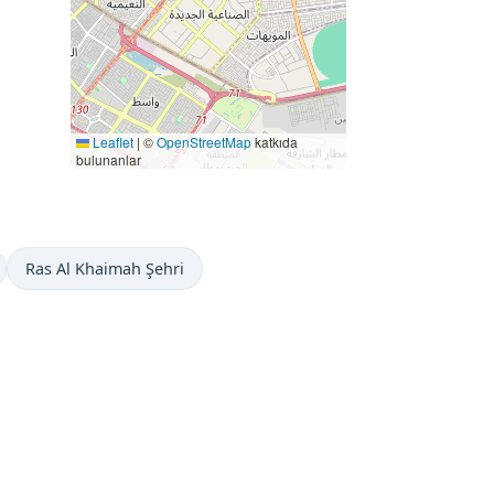
Leaflet
|
©
OpenStreetMap
katkıda
bulunanlar
Ras Al Khaimah Şehri