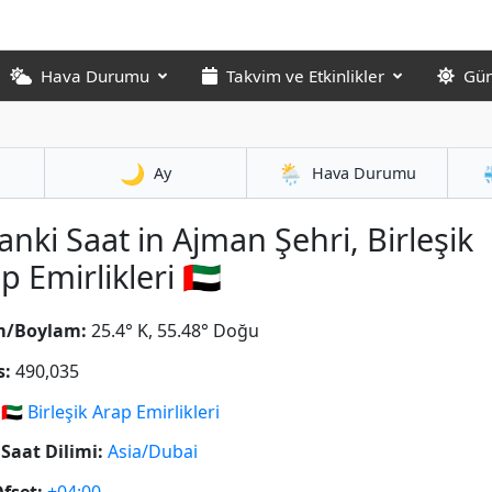
Hava Durumu
Takvim ve Etkinlikler
Gün
🌙
🌦️
Ay
Hava Durumu
anki Saat in Ajman Şehri, Birleşik
p Emirlikleri 🇦🇪
m/Boylam:
25.4° K, 55.48° Doğu
s:
490,035
🇦🇪
Birleşik Arap Emirlikleri
Saat Dilimi:
Asia/Dubai