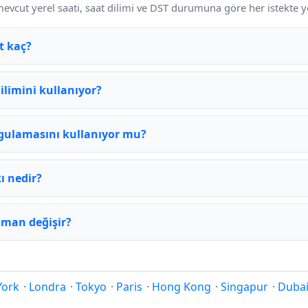
evcut yerel saati, saat dilimi ve DST durumuna göre her istekte ye
t kaç?
ilimini kullanıyor?
ygulamasını kullanıyor mu?
ı nedir?
aman değişir?
York
·
Londra
·
Tokyo
·
Paris
·
Hong Kong
·
Singapur
·
Duba