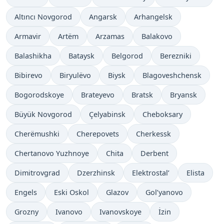
Altıncı Novgorod
Angarsk
Arhangelsk
Armavir
Artëm
Arzamas
Balakovo
Balashikha
Bataysk
Belgorod
Berezniki
Bibirevo
Biryulëvo
Biysk
Blagoveshchensk
Bogorodskoye
Brateyevo
Bratsk
Bryansk
Büyük Novgorod
Çelyabinsk
Cheboksary
Cherëmushki
Cherepovets
Cherkessk
Chertanovo Yuzhnoye
Chita
Derbent
Dimitrovgrad
Dzerzhinsk
Elektrostal’
Elista
Engels
Eski Oskol
Glazov
Gol’yanovo
Grozny
Ivanovo
Ivanovskoye
İzin