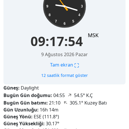
9
3
8
4
7
5
6
MSK
09:17:55
9 Ağustos 2026 Pazar
⛶
Tam ekran
12 saatlik format göster
Güneş:
Daylight
↑
Bugün Gün doğumu:
04:55
54.5° K.Ç
↑
Bugün Gün batımı:
21:10
305.1° Kuzey Batı
Gün Uzunluğu:
16h 14m
Güneş Yönü:
ESE (111.8°)
Güneş Yüksekliği:
30.17°