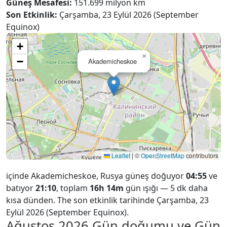
Güneş Mesafesi:
151.699 milyon km
Son Etkinlik:
Çarşamba, 23 Eylül 2026 (September
Equinox)
+
×
−
Akademicheskoe
Leaflet
|
©
OpenStreetMap
contributors
içinde Akademicheskoe, Rusya güneş doğuyor
04:55
ve
batıyor
21:10
, toplam
16h 14m
gün ışığı — 5 dk daha
kısa dünden. The son etkinlik tarihinde Çarşamba, 23
Eylül 2026 (September Equinox).
Ağustos 2026
Gün doğumu ve Gün