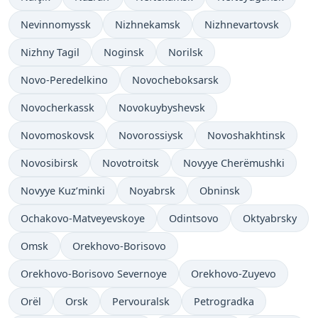
Nevinnomyssk
Nizhnekamsk
Nizhnevartovsk
Nizhny Tagil
Noginsk
Norilsk
Novo-Peredelkino
Novocheboksarsk
Novocherkassk
Novokuybyshevsk
Novomoskovsk
Novorossiysk
Novoshakhtinsk
Novosibirsk
Novotroitsk
Novyye Cherëmushki
Novyye Kuz’minki
Noyabrsk
Obninsk
Ochakovo-Matveyevskoye
Odintsovo
Oktyabrsky
Omsk
Orekhovo-Borisovo
Orekhovo-Borisovo Severnoye
Orekhovo-Zuyevo
Orël
Orsk
Pervouralsk
Petrogradka