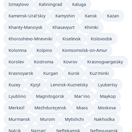
Izmaylovo
Kaliningrad
Kaluga
Kamensk-Ural'skiy
Kamyshin
Kansk
Kazan
Khanty-Mansiysk
Khasavyurt
Khimki
Khoroshëvo-Mnevniki
Kiselëvsk
Kislovodsk
Kolomna
Kolpino
Komsomolsk-on-Amur
Korolev
Kostroma
Kovrov
Krasnogvargeisky
Krasnoyarsk
Kurgan
Kursk
Kuz’minki
Kuzey
Kyzyl
Leninsk-Kuznetsky
Lyubertsy
Lyublino
Magnitogorsk
Mar’ino
Maykop
Merkezî
Mezhdureçensk
Miass
Moskova
Murmansk
Murom
Mytishchi
Nakhodka
Nalçik
Nazran’
Neftekamsk
Nefteyugansk