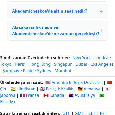
Akademicheskoe'de altın saat nedir?
Alacakaranlık nedir ve
Akademicheskoe'de ne zaman gerçekleşir?
Şimdi zaman üzerinde bu şehirler:
New York
·
Londra
·
Tokyo
·
Paris
·
Hong Kong
·
Singapur
·
Dubai
·
Los Angeles
·
Şanghay
·
Pekin
·
Sydney
·
Mumbai
Ülkelerde şu an saat:
🇺🇸 Amerika Birleşik Devletleri
|
🇨🇳
Çin
|
🇮🇳 Hindistan
|
🇬🇧 Birleşik Krallık
|
🇩🇪 Almanya
|
🇯🇵
Japonya
|
🇫🇷 Fransa
|
🇨🇦 Kanada
|
🇦🇺 Avustralya
|
🇧🇷
Brezilya
|
Şu anki zaman
saat dilimleri
:
UTC
|
GMT
|
CET
|
PST
|