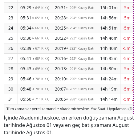
22
05:29
20:31
15h 01m
-5m 17
64° K.K.Ç
295° Kuzey Batı
↑
↑
23
05:31
20:28
14h 56m
-5m 18
65° K.K.Ç
294° Kuzey Batı
↑
↑
24
05:34
20:25
14h 51m
-5m 18
66° K.K.Ç
294° Kuzey Batı
↑
↑
25
05:36
20:22
14h 46m
-5m 19
66° K.K.Ç
293° Kuzey Batı
↑
↑
26
05:39
20:19
14h 40m
-5m 19
67° K.K.Ç
292° Kuzey Batı
↑
↑
27
05:41
20:16
14h 35m
-5m 19
68° K.K.Ç
292° Kuzey Batı
↑
↑
28
05:43
20:13
14h 30m
-5m 20
69° K.K.Ç
291° Kuzey Batı
↑
↑
29
05:46
20:10
14h 24m
-5m 20
70° K.K.Ç
290° Kuzey Batı
↑
↑
30
05:48
20:07
14h 19m
-5m 20
70° K.K.Ç
289° Kuzey Batı
↑
↑
31
05:50
20:05
14h 14m
-5m 21
71° K.K.Ç
288° Kuzey Batı
↑
↑
Tüm zamanlar yerel zamandır: Akademicheskoe. Yaz Saati Uygulaması (DST) ş
İçinde Akademicheskoe, en erken doğuş zamanı August
tarihinde Ağustos 01 veya en geç batış zamanı August
tarihinde Ağustos 01.