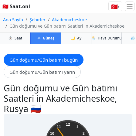
🇹🇷
🇹🇷 Saat.onl
▾
Ana Sayfa
Şehirler
Akademicheskoe
Gün doğumu ve Gün batımı Saatleri in Akademicheskoe
⏱️
Saat
☀️
Güneş
🌙
Ay
🌦️
Hava Durumu
💨
Gün doğumu/Gün batımı bugün
Gün doğumu/Gün batımı yarın
Gün doğumu ve Gün batımı
Saatleri in Akademicheskoe,
Rusya 🇷🇺
09:17:55
12
11
1
10
2