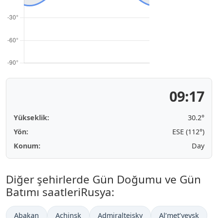
09:17
Yükseklik:
30.2°
Yön:
ESE (112°)
Konum:
Day
Diğer şehirlerde Gün Doğumu ve Gün
Batımı saatleriRusya:
Abakan
Achinsk
Admiralteisky
Al’met’yevsk