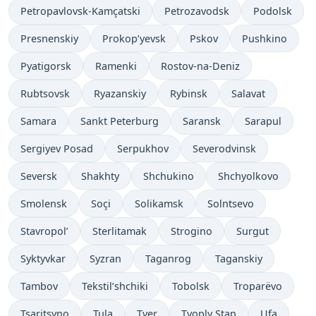
Petropavlovsk-Kamçatski
Petrozavodsk
Podolsk
Presnenskiy
Prokop’yevsk
Pskov
Pushkino
Pyatigorsk
Ramenki
Rostov-na-Deniz
Rubtsovsk
Ryazanskiy
Rybinsk
Salavat
Samara
Sankt Peterburg
Saransk
Sarapul
Sergiyev Posad
Serpukhov
Severodvinsk
Seversk
Shakhty
Shchukino
Shchyolkovo
Smolensk
Soçi
Solikamsk
Solntsevo
Stavropol’
Sterlitamak
Strogino
Surgut
Syktyvkar
Syzran
Taganrog
Taganskiy
Tambov
Tekstil’shchiki
Tobolsk
Troparëvo
Tsaritsyno
Tula
Tver
Tyoply Stan
Ufa