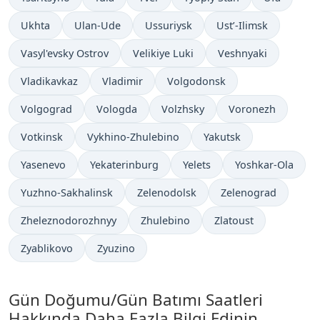
Ukhta
Ulan-Ude
Ussuriysk
Ust’-Ilimsk
Vasyl'evsky Ostrov
Velikiye Luki
Veshnyaki
Vladikavkaz
Vladimir
Volgodonsk
Volgograd
Vologda
Volzhsky
Voronezh
Votkinsk
Vykhino-Zhulebino
Yakutsk
Yasenevo
Yekaterinburg
Yelets
Yoshkar-Ola
Yuzhno-Sakhalinsk
Zelenodolsk
Zelenograd
Zheleznodorozhnyy
Zhulebino
Zlatoust
Zyablikovo
Zyuzino
Gün Doğumu/Gün Batımı Saatleri
Hakkında Daha Fazla Bilgi Edinin