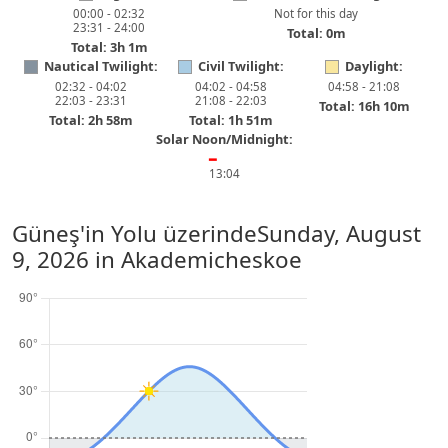
00:00 - 02:32
Not for this day
23:31 - 24:00
Total: 0m
Total: 3h 1m
Nautical Twilight:
Civil Twilight:
Daylight:
02:32 - 04:02
04:02 - 04:58
04:58 - 21:08
22:03 - 23:31
21:08 - 22:03
Total: 16h 10m
Total: 2h 58m
Total: 1h 51m
Solar Noon/Midnight:
━
13:04
Güneş'in Yolu üzerinde
Sunday, August
9, 2026
in Akademicheskoe