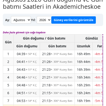
batımı Saatleri in Akademicheskoe
Ay:
Yıl:
Güneş verilerini görüntüle
Daha fazla görmek için sağa kaydırın
Gün doğumu / Gün batımı
Gündüz
Gün
Gün doğumu
Gün batımı
Uzunluk
Fark
1
04:39
21:28
16h 49m
-4m 48
50° K.Ç
310° Kuzey Batı
↑
↑
2
04:41
21:26
16h 44m
-4m 50
51° K.Ç
309° Kuzey Batı
↑
↑
3
04:43
21:23
16h 39m
-4m 53
51° K.Ç
308° Kuzey Batı
↑
↑
4
04:46
21:21
16h 34m
-4m 55
52° K.Ç
308° Kuzey Batı
↑
↑
5
04:48
21:18
16h 29m
-4m 57
52° K.Ç
307° Kuzey Batı
↑
↑
6
04:51
21:15
16h 24m
-4m 59
53° K.Ç
306° Kuzey Batı
↑
↑
7
04:53
21:13
16h 19m
-5m 01
54° K.Ç
306° Kuzey Batı
↑
↑