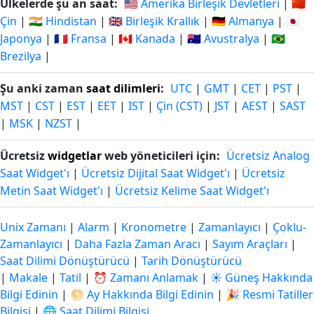
Ülkelerde şu an saat:
🇺🇸 Amerika Birleşik Devletleri
|
🇨🇳
Çin
|
🇮🇳 Hindistan
|
🇬🇧 Birleşik Krallık
|
🇩🇪 Almanya
|
🇯🇵
Japonya
|
🇫🇷 Fransa
|
🇨🇦 Kanada
|
🇦🇺 Avustralya
|
🇧🇷
Brezilya
|
Şu anki zaman
saat dilimleri
:
UTC
|
GMT
|
CET
|
PST
|
MST
|
CST
|
EST
|
EET
|
IST
|
Çin (CST)
|
JST
|
AEST
|
SAST
|
MSK
|
NZST
|
Ücretsiz
widgetlar
web yöneticileri için:
Ücretsiz Analog
Saat Widget'ı
|
Ücretsiz Dijital Saat Widget'ı
|
Ücretsiz
Metin Saat Widget'ı
|
Ücretsiz Kelime Saat Widget'ı
Unix Zamanı
|
Alarm
|
Kronometre
|
Zamanlayıcı
|
Çoklu-
Zamanlayıcı
|
Daha Fazla Zaman Aracı
|
Sayım Araçları
|
Saat Dilimi Dönüştürücü
|
Tarih Dönüştürücü
|
Makale
|
Tatil
|
⏰ Zamanı Anlamak
|
☀️ Güneş Hakkında
Bilgi Edinin
|
🌕 Ay Hakkında Bilgi Edinin
|
🎉 Resmi Tatiller
Bilgisi
|
🌐 Saat Dilimi Bilgisi