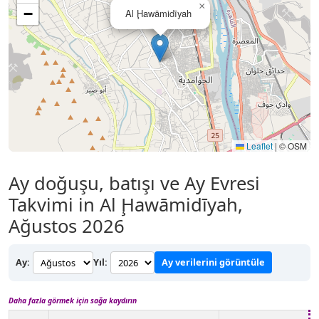
×
−
Al Ḩawāmidīyah
Leaflet
|
© OSM
Ay doğuşu, batışı ve Ay Evresi
Takvimi in Al Ḩawāmidīyah,
Ağustos 2026
Ay:
Yıl:
Ay verilerini görüntüle
Daha fazla görmek için sağa kaydırın