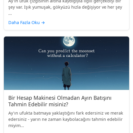
Ay'ın ufuk çizgisinin altına kaydığıyla ilgili gerçekdışı bir
şey var. Işık yumuşak, gökyüzü hızla değişiyor ve her şey
...
Daha Fazla Oku
→
Bir Hesap Makinesi Olmadan Ayın Batışını
Tahmin Edebilir misiniz?
Ay’ın ufukta batmaya yaklaştığını fark edersiniz ve merak
edersiniz - yarın ne zaman kaybolacağını tahmin edebilir
miyim...