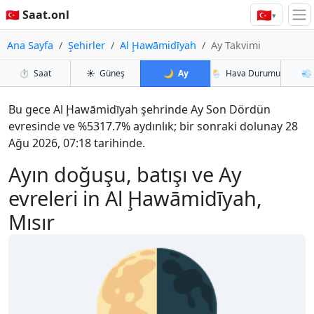
🇹🇷
🇹🇷 Saat.onl
▾
Ana Sayfa
Şehirler
Al Ḩawāmidīyah
Ay Takvimi
⏱️
Saat
☀️
Güneş
🌙
Ay
🌦️
Hava Durumu
💨
Bu gece Al Ḩawāmidīyah şehrinde Ay Son Dördün
evresinde ve %5317.7% aydınlık; bir sonraki dolunay 28
Ağu 2026, 07:18 tarihinde.
Ayın doğuşu, batışı ve Ay
evreleri in Al Ḩawāmidīyah,
Mısır
🌗