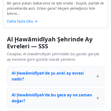
Bir gece yukarı bakarsınız ve işte orada - büyük, parlak ve
yükseklerde asılı. Ertesi gece? Akşam yemeğinizi bile
bitirm...
Daha Fazla Oku
→
Al Ḩawāmidīyah Şehrinde Ay
Evreleri — SSS
Cevaplar, Al Ḩawāmidīyah şehrindeki bu geceki gerçek
ay evresine göre günlük olarak yenilenir.
Al Ḩawāmidīyah'de şu anki ay evresi
nedir?
Al Ḩawāmidīyah'de bu gece ay ne zaman
doğar?