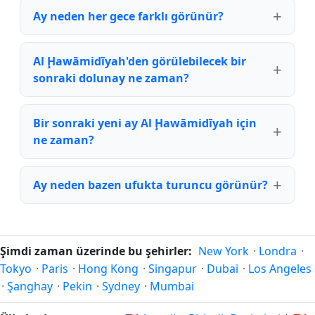
Ay neden her gece farklı görünür?
Al Ḩawāmidīyah'den görülebilecek bir
sonraki dolunay ne zaman?
Bir sonraki yeni ay Al Ḩawāmidīyah için
ne zaman?
Ay neden bazen ufukta turuncu görünür?
Şimdi zaman üzerinde bu şehirler:
New York
·
Londra
·
Tokyo
·
Paris
·
Hong Kong
·
Singapur
·
Dubai
·
Los Angeles
·
Şanghay
·
Pekin
·
Sydney
·
Mumbai