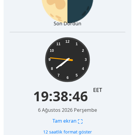
Son Dördün
19:38:47
12
11
1
10
2
9
3
8
4
7
5
6
EET
19:38:47
6 Ağustos 2026 Perşembe
⛶
Tam ekran
12 saatlik format göster