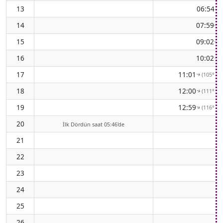
13
06:54
(
↑
14
07:59
(
↑
15
09:02
(
↑
16
10:02
(
↑
17
11:01
(105° D
↑
18
12:00
(111° D
↑
19
12:59
(116° D
↑
20
İlk Dördün saat 05:46'de
21
22
23
24
25
26