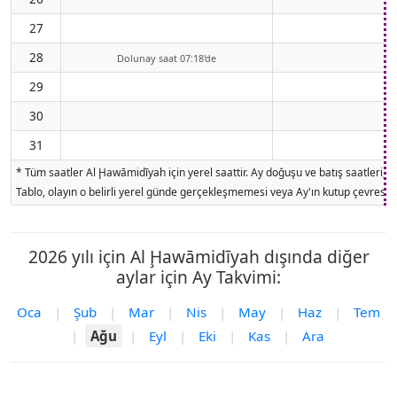
27
28
Dolunay saat 07:18'de
29
30
31
* Tüm saatler Al Ḩawāmidīyah için yerel saattir. Ay doğuşu ve batış saatleri, 
Tablo, olayın o belirli yerel günde gerçekleşmemesi veya Ay'ın kutup çevresind
2026 yılı için Al Ḩawāmidīyah dışında diğer
aylar için Ay Takvimi:
Oca
|
Şub
|
Mar
|
Nis
|
May
|
Haz
|
Tem
|
Ağu
|
Eyl
|
Eki
|
Kas
|
Ara