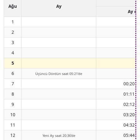
Ağu
Ay
Ay d
1
2
3
4
5
6
-
Üçüncü Dördün saat 05:21'de
7
00:20
(
↑
8
01:11
(
↑
9
02:12
(
↑
10
03:20
(
↑
11
04:32
(
↑
12
05:44
(
Yeni Ay saat 20:36'de
↑