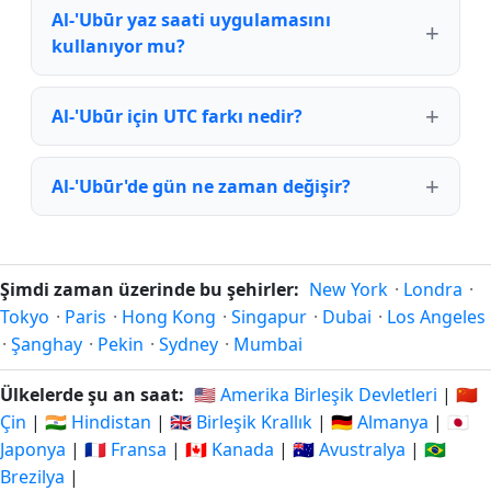
Al-'Ubūr yaz saati uygulamasını
kullanıyor mu?
Al-'Ubūr için UTC farkı nedir?
Al-'Ubūr'de gün ne zaman değişir?
Şimdi zaman üzerinde bu şehirler:
New York
·
Londra
·
Tokyo
·
Paris
·
Hong Kong
·
Singapur
·
Dubai
·
Los Angeles
·
Şanghay
·
Pekin
·
Sydney
·
Mumbai
Ülkelerde şu an saat:
🇺🇸 Amerika Birleşik Devletleri
|
🇨🇳
Çin
|
🇮🇳 Hindistan
|
🇬🇧 Birleşik Krallık
|
🇩🇪 Almanya
|
🇯🇵
Japonya
|
🇫🇷 Fransa
|
🇨🇦 Kanada
|
🇦🇺 Avustralya
|
🇧🇷
Brezilya
|