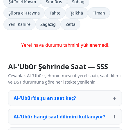
Şibīn el Kawm
Sinnūris
Sohag
Şübra el-Hayma
Tahte
Ţalkhā
Timah
Yeni Kahire
Zagazig
Zefta
Yerel hava durumu tahmini yüklenemedi.
Al-'Ubūr Şehrinde Saat — SSS
Cevaplar, Al-'Ubūr şehrinin mevcut yerel saati, saat dilimi
ve DST durumuna göre her istekte yenilenir.
Al-'Ubūr'de şu an saat kaç?
Al-'Ubūr hangi saat dilimini kullanıyor?