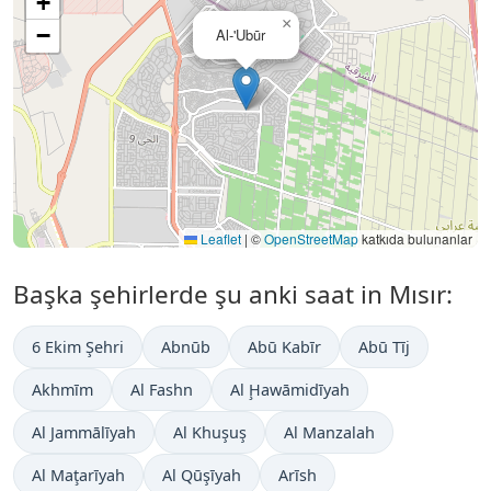
+
×
−
Al-'Ubūr
Leaflet
|
©
OpenStreetMap
katkıda bulunanlar
Başka şehirlerde şu anki saat in Mısır:
6 Ekim Şehri
Abnūb
Abū Kabīr
Abū Tīj
Akhmīm
Al Fashn
Al Ḩawāmidīyah
Al Jammālīyah
Al Khuşuş
Al Manzalah
Al Maţarīyah
Al Qūşīyah
Arīsh