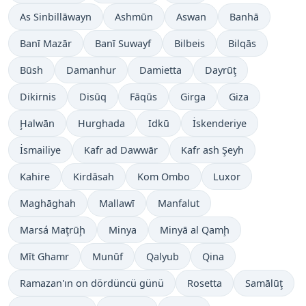
As Sinbillāwayn
Ashmūn
Aswan
Banhā
Banī Mazār
Banī Suwayf
Bilbeis
Bilqās
Būsh
Damanhur
Damietta
Dayrūţ
Dikirnis
Disūq
Fāqūs
Girga
Giza
Ḩalwān
Hurghada
Idkū
İskenderiye
İsmailiye
Kafr ad Dawwār
Kafr ash Şeyh
Kahire
Kirdāsah
Kom Ombo
Luxor
Maghāghah
Mallawī
Manfalut
Marsá Maţrūḩ
Minya
Minyā al Qamḩ
Mīt Ghamr
Munūf
Qalyub
Qina
Ramazan'ın on dördüncü günü
Rosetta
Samālūţ