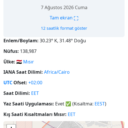
7 Ağustos 2026 Cuma
⛶
Tam ekran
12 saatlik format göster
Enlem/Boylam:
30.23° K, 31.48° Doğu
Nüfus:
138,987
Ülke:
🇪🇬
Mısır
IANA Saat Dilimi:
Africa/Cairo
UTC
Ofset:
+02:00
Saat Dilimi:
EET
Yaz Saati Uygulaması:
Evet
✅
(Kısaltma:
EEST
)
Kış Saati Kısaltmaları Mısır:
EET