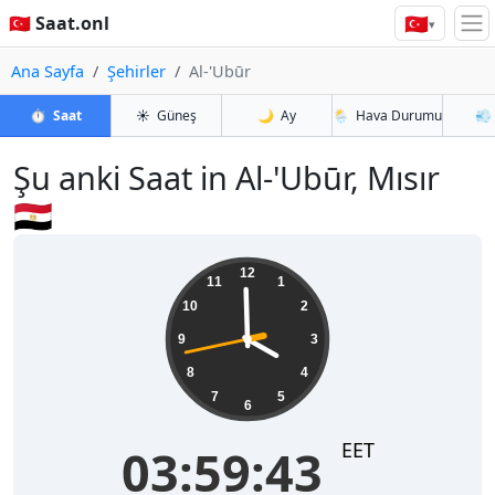
🇹🇷
🇹🇷 Saat.onl
▾
Ana Sayfa
Şehirler
Al-'Ubūr
⏱️
Saat
☀️
Güneş
🌙
Ay
🌦️
Hava Durumu
💨
Şu anki Saat in Al-'Ubūr, Mısır
🇪🇬
03:59:43
12
11
1
10
2
9
3
8
4
7
5
6
EET
03:59:43