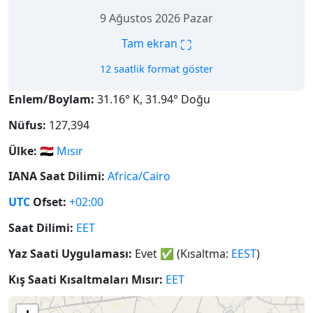
9 Ağustos 2026 Pazar
⛶
Tam ekran
12 saatlik format göster
Enlem/Boylam:
31.16° K, 31.94° Doğu
Nüfus:
127,394
Ülke:
🇪🇬
Mısır
IANA Saat Dilimi:
Africa/Cairo
UTC
Ofset:
+02:00
Saat Dilimi:
EET
Yaz Saati Uygulaması:
Evet
✅
(Kısaltma:
EEST
)
Kış Saati Kısaltmaları Mısır:
EET