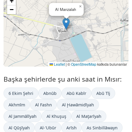
+
×
−
Al Manzalah
Leaflet
|
©
OpenStreetMap
katkıda bulunanlar
Başka şehirlerde şu anki saat in Mısır:
6 Ekim Şehri
Abnūb
Abū Kabīr
Abū Tīj
Akhmīm
Al Fashn
Al Ḩawāmidīyah
Al Jammālīyah
Al Khuşuş
Al Maţarīyah
Al Qūşīyah
Al-'Ubūr
Arīsh
As Sinbillāwayn