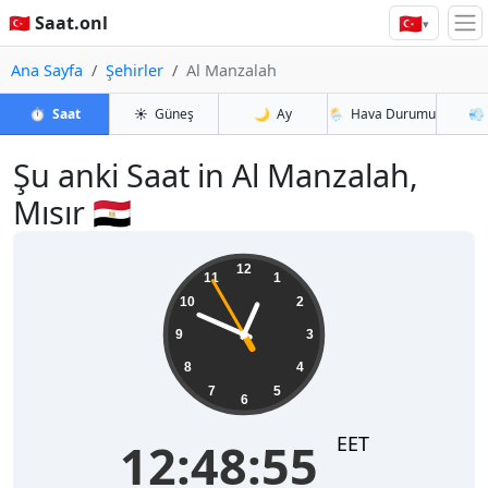
🇹🇷
🇹🇷 Saat.onl
▾
Ana Sayfa
Şehirler
Al Manzalah
⏱️
Saat
☀️
Güneş
🌙
Ay
🌦️
Hava Durumu
💨
Şu anki Saat in Al Manzalah,
Mısır 🇪🇬
12:48:55
12
11
1
10
2
9
3
8
4
7
5
6
EET
12:48:55