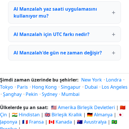
Al Manzalah yaz saati uygulamasını
kullanıyor mu?
Al Manzalah için UTC farkı nedir?
Al Manzalah'de gün ne zaman değişir?
Şimdi zaman üzerinde bu şehirler:
New York
·
Londra
·
Tokyo
·
Paris
·
Hong Kong
·
Singapur
·
Dubai
·
Los Angeles
·
Şanghay
·
Pekin
·
Sydney
·
Mumbai
Ülkelerde şu an saat:
🇺🇸 Amerika Birleşik Devletleri
|
🇨🇳
Çin
|
🇮🇳 Hindistan
|
🇬🇧 Birleşik Krallık
|
🇩🇪 Almanya
|
🇯🇵
Japonya
|
🇫🇷 Fransa
|
🇨🇦 Kanada
|
🇦🇺 Avustralya
|
🇧🇷