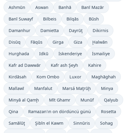
Ashmūn
Aswan
Banhā
Banī Mazār
Banī Suwayf
Bilbeis
Bilqās
Būsh
Damanhur
Damietta
Dayrūţ
Dikirnis
Disūq
Fāqūs
Girga
Giza
Ḩalwān
Hurghada
Idkū
İskenderiye
İsmailiye
Kafr ad Dawwār
Kafr ash Şeyh
Kahire
Kirdāsah
Kom Ombo
Luxor
Maghāghah
Mallawī
Manfalut
Marsá Maţrūḩ
Minya
Minyā al Qamḩ
Mīt Ghamr
Munūf
Qalyub
Qina
Ramazan'ın on dördüncü günü
Rosetta
Samālūţ
Şibīn el Kawm
Sinnūris
Sohag