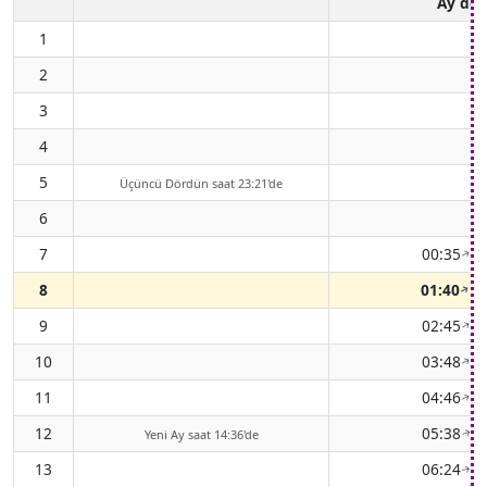
Ay do
1
2
3
4
5
Üçüncü Dördün saat 23:21'de
6
-
7
00:35
(6
↑
8
01:40
(6
↑
9
02:45
(6
↑
10
03:48
(6
↑
11
04:46
(6
↑
12
05:38
(7
Yeni Ay saat 14:36'de
↑
13
06:24
(7
↑