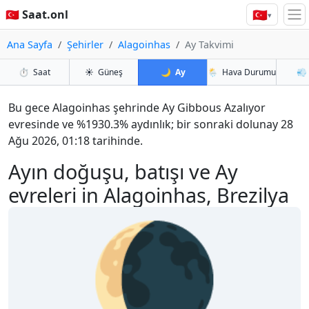
🇹🇷
🇹🇷 Saat.onl
▾
Ana Sayfa
Şehirler
Alagoinhas
Ay Takvimi
⏱️
Saat
☀️
Güneş
🌙
Ay
🌦️
Hava Durumu
💨
Bu gece Alagoinhas şehrinde Ay Gibbous Azalıyor
evresinde ve %1930.3% aydınlık; bir sonraki dolunay 28
Ağu 2026, 01:18 tarihinde.
Ayın doğuşu, batışı ve Ay
evreleri in Alagoinhas, Brezilya
🌘