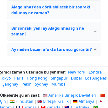
Alagoinhas'den görülebilecek bir sonraki
dolunay ne zaman?
Bir sonraki yeni ay Alagoinhas için ne
zaman?
Ay neden bazen ufukta turuncu görünür?
Şimdi zaman üzerinde bu şehirler:
New York
·
Londra
·
Tokyo
·
Paris
·
Hong Kong
·
Singapur
·
Dubai
·
Los Angeles
·
Şanghay
·
Pekin
·
Sydney
·
Mumbai
Ülkelerde şu an saat:
🇺🇸 Amerika Birleşik Devletleri
|
🇨🇳
Çin
|
🇮🇳 Hindistan
|
🇬🇧 Birleşik Krallık
|
🇩🇪 Almanya
|
🇯🇵
Japonya
|
🇫🇷 Fransa
|
🇨🇦 Kanada
|
🇦🇺 Avustralya
|
🇧🇷