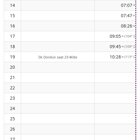
14
07:07
(8
↑
15
07:47
(9
↑
16
08:26
(9
↑
17
09:05
(104° Do
↑
18
09:45
(109° Do
↑
19
10:28
(113° Do
İlk Dördün saat 23:46'de
↑
20
21
22
23
24
25
26
27