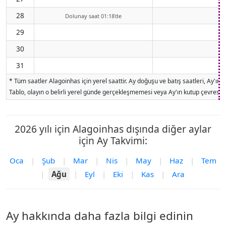
28
Dolunay saat 01:18'de
29
30
31
* Tüm saatler Alagoinhas için yerel saattir. Ay doğuşu ve batış saatleri, Ay'ı
Tablo, olayın o belirli yerel günde gerçekleşmemesi veya Ay'ın kutup çevresind
2026 yılı için Alagoinhas dışında diğer aylar
için Ay Takvimi:
Oca
|
Şub
|
Mar
|
Nis
|
May
|
Haz
|
Tem
|
Ağu
|
Eyl
|
Eki
|
Kas
|
Ara
Ay hakkında daha fazla bilgi edinin