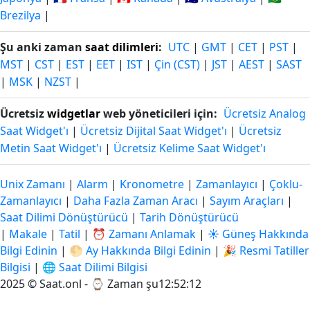
Brezilya
|
Şu anki zaman
saat dilimleri
:
UTC
|
GMT
|
CET
|
PST
|
MST
|
CST
|
EST
|
EET
|
IST
|
Çin (CST)
|
JST
|
AEST
|
SAST
|
MSK
|
NZST
|
Ücretsiz
widgetlar
web yöneticileri için:
Ücretsiz Analog
Saat Widget'ı
|
Ücretsiz Dijital Saat Widget'ı
|
Ücretsiz
Metin Saat Widget'ı
|
Ücretsiz Kelime Saat Widget'ı
Unix Zamanı
|
Alarm
|
Kronometre
|
Zamanlayıcı
|
Çoklu-
Zamanlayıcı
|
Daha Fazla Zaman Aracı
|
Sayım Araçları
|
Saat Dilimi Dönüştürücü
|
Tarih Dönüştürücü
|
Makale
|
Tatil
|
⏰ Zamanı Anlamak
|
☀️ Güneş Hakkında
Bilgi Edinin
|
🌕 Ay Hakkında Bilgi Edinin
|
🎉 Resmi Tatiller
Bilgisi
|
🌐 Saat Dilimi Bilgisi
2025 © Saat.onl - ⌚
Zaman şu12:52:13