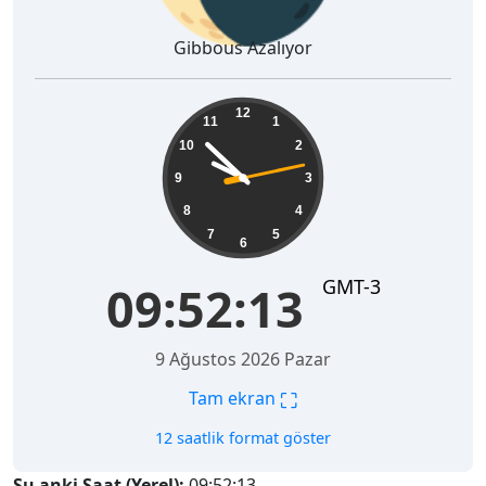
Gibbous Azalıyor
09:52:14
12
11
1
10
2
9
3
8
4
7
5
6
GMT-3
09:52:14
9 Ağustos 2026 Pazar
⛶
Tam ekran
12 saatlik format göster
Şu anki Saat (Yerel):
09:52:14