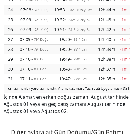
↑
↑
24
07:08
19:53
12h 44m
-1m 13
78° K.K.Ç
282° Kuzey Batı
↑
↑
25
07:09
19:52
12h 43m
-1m 14
78° K.K.Ç
282° Kuzey Batı
↑
↑
26
07:09
19:51
12h 42m
-1m 14
78° K.K.Ç
281° Kuzey Batı
↑
↑
27
07:09
19:50
12h 40m
-1m 15
79° Doğu
281° Batı
↑
↑
28
07:10
19:50
12h 39m
-1m 15
79° Doğu
281° Batı
↑
↑
29
07:10
19:49
12h 38m
-1m 15
80° Doğu
280° Batı
↑
↑
30
07:10
19:48
12h 37m
-1m 16
80° Doğu
280° Batı
↑
↑
31
07:11
19:47
12h 35m
-1m 16
80° Doğu
279° Batı
↑
↑
Tüm zamanlar yerel zamandır: Alamar. Zaman, Yaz Saati Uygulaması (DST) 
İçinde Alamar, en erken doğuş zamanı August tarihinde
Ağustos 01 veya en geç batış zamanı August tarihinde
Ağustos 01 veya Ağustos 02.
Diğer aylara ait Gün Doğumu/Gün Batımı