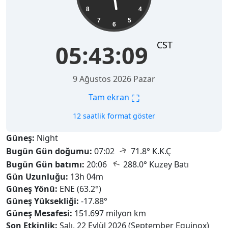
8
4
7
5
6
CST
05:43:10
9 Ağustos 2026 Pazar
⛶
Tam ekran
12 saatlik format göster
Güneş:
Night
↑
Bugün Gün doğumu:
07:02
71.8° K.K.Ç
↑
Bugün Gün batımı:
20:06
288.0° Kuzey Batı
Gün Uzunluğu:
13h 04m
Güneş Yönü:
ENE (63.2°)
Güneş Yüksekliği:
-17.88°
Güneş Mesafesi:
151.697 milyon km
Son Etkinlik:
Salı, 22 Eylül 2026 (September Equinox)