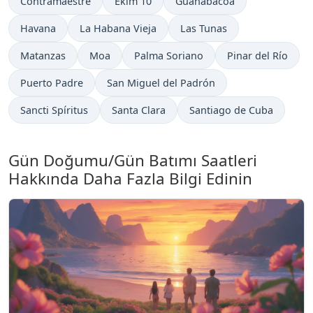
Contramaestre
Ekim 10
Guanabacoa
Havana
La Habana Vieja
Las Tunas
Matanzas
Moa
Palma Soriano
Pinar del Río
Puerto Padre
San Miguel del Padrón
Sancti Spíritus
Santa Clara
Santiago de Cuba
Gün Doğumu/Gün Batımı Saatleri
Hakkında Daha Fazla Bilgi Edinin