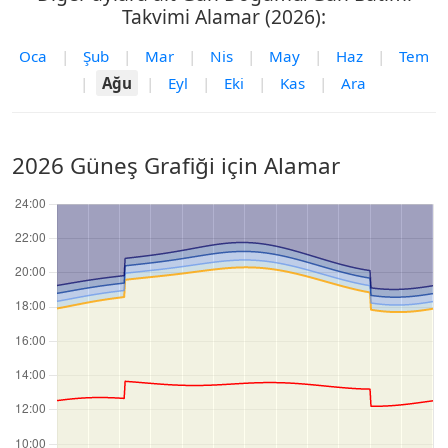
Takvimi Alamar (2026):
Oca
|
Şub
|
Mar
|
Nis
|
May
|
Haz
|
Tem
|
Ağu
|
Eyl
|
Eki
|
Kas
|
Ara
2026 Güneş Grafiği için Alamar