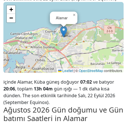
+
×
−
Alamar
Leaflet
|
©
OpenStreetMap
contributors
içinde Alamar, Küba güneş doğuyor
07:02
ve batıyor
20:06
, toplam
13h 04m
gün ışığı — 1 dk daha kısa
dünden. The son etkinlik tarihinde Salı, 22 Eylül 2026
(September Equinox).
Ağustos 2026
Gün doğumu ve Gün
batımı Saatleri in Alamar