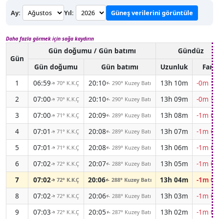
Ay:
Yıl:
Güneş verilerini görüntüle
Daha fazla görmek için sağa kaydırın
Gün doğumu / Gün batımı
Gündüz
Gün
Gün doğumu
Gün batımı
Uzunluk
Fark
1
06:59
20:10
13h 10m
-0m 58
70° K.K.Ç
290° Kuzey Batı
↑
↑
2
07:00
20:10
13h 09m
-0m 59
70° K.K.Ç
290° Kuzey Batı
↑
↑
3
07:00
20:09
13h 08m
-1m 00
71° K.K.Ç
289° Kuzey Batı
↑
↑
4
07:01
20:08
13h 07m
-1m 01
71° K.K.Ç
289° Kuzey Batı
↑
↑
5
07:01
20:08
13h 06m
-1m 02
71° K.K.Ç
289° Kuzey Batı
↑
↑
6
07:02
20:07
13h 05m
-1m 03
72° K.K.Ç
288° Kuzey Batı
↑
↑
7
07:02
20:06
13h 04m
-1m 03
72° K.K.Ç
288° Kuzey Batı
↑
↑
8
07:02
20:06
13h 03m
-1m 04
72° K.K.Ç
288° Kuzey Batı
↑
↑
9
07:03
20:05
13h 02m
-1m 05
72° K.K.Ç
287° Kuzey Batı
↑
↑