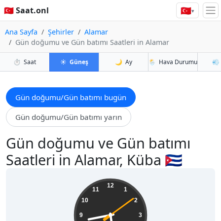
🇹🇷
🇹🇷 Saat.onl
▾
Ana Sayfa
Şehirler
Alamar
Gün doğumu ve Gün batımı Saatleri in Alamar
⏱️
Saat
☀️
Güneş
🌙
Ay
🌦️
Hava Durumu
💨
Gün doğumu/Gün batımı bugün
Gün doğumu/Gün batımı yarın
Gün doğumu ve Gün batımı
Saatleri in Alamar, Küba 🇨🇺
05:43:10
12
11
1
10
2
9
3