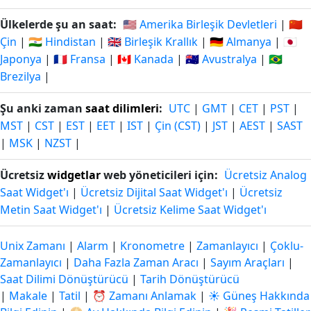
Ülkelerde şu an saat:
🇺🇸 Amerika Birleşik Devletleri
|
🇨🇳
Çin
|
🇮🇳 Hindistan
|
🇬🇧 Birleşik Krallık
|
🇩🇪 Almanya
|
🇯🇵
Japonya
|
🇫🇷 Fransa
|
🇨🇦 Kanada
|
🇦🇺 Avustralya
|
🇧🇷
Brezilya
|
Şu anki zaman
saat dilimleri
:
UTC
|
GMT
|
CET
|
PST
|
MST
|
CST
|
EST
|
EET
|
IST
|
Çin (CST)
|
JST
|
AEST
|
SAST
|
MSK
|
NZST
|
Ücretsiz
widgetlar
web yöneticileri için:
Ücretsiz Analog
Saat Widget'ı
|
Ücretsiz Dijital Saat Widget'ı
|
Ücretsiz
Metin Saat Widget'ı
|
Ücretsiz Kelime Saat Widget'ı
Unix Zamanı
|
Alarm
|
Kronometre
|
Zamanlayıcı
|
Çoklu-
Zamanlayıcı
|
Daha Fazla Zaman Aracı
|
Sayım Araçları
|
Saat Dilimi Dönüştürücü
|
Tarih Dönüştürücü
|
Makale
|
Tatil
|
⏰ Zamanı Anlamak
|
☀️ Güneş Hakkında