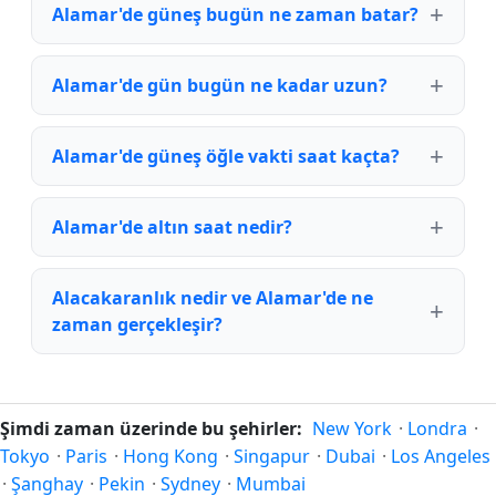
Alamar'de güneş bugün ne zaman batar?
Alamar'de gün bugün ne kadar uzun?
Alamar'de güneş öğle vakti saat kaçta?
Alamar'de altın saat nedir?
Alacakaranlık nedir ve Alamar'de ne
zaman gerçekleşir?
Şimdi zaman üzerinde bu şehirler:
New York
·
Londra
·
Tokyo
·
Paris
·
Hong Kong
·
Singapur
·
Dubai
·
Los Angeles
·
Şanghay
·
Pekin
·
Sydney
·
Mumbai