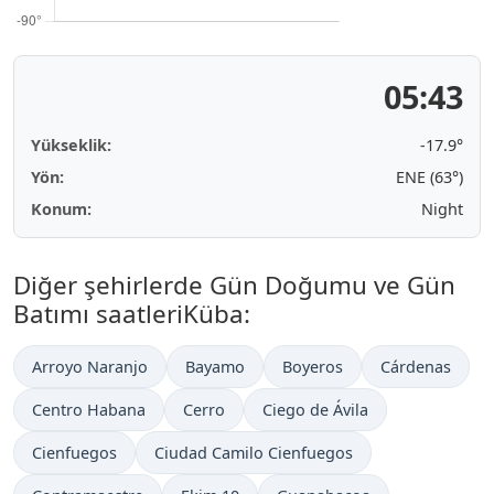
05:43
Yükseklik:
-17.9°
Yön:
ENE (63°)
Konum:
Night
Diğer şehirlerde Gün Doğumu ve Gün
Batımı saatleriKüba:
Arroyo Naranjo
Bayamo
Boyeros
Cárdenas
Centro Habana
Cerro
Ciego de Ávila
Cienfuegos
Ciudad Camilo Cienfuegos