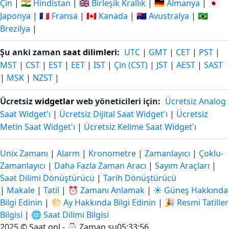
Çin
|
🇮🇳 Hindistan
|
🇬🇧 Birleşik Krallık
|
🇩🇪 Almanya
|
🇯🇵
Japonya
|
🇫🇷 Fransa
|
🇨🇦 Kanada
|
🇦🇺 Avustralya
|
🇧🇷
Brezilya
|
Şu anki zaman
saat dilimleri
:
UTC
|
GMT
|
CET
|
PST
|
MST
|
CST
|
EST
|
EET
|
IST
|
Çin (CST)
|
JST
|
AEST
|
SAST
|
MSK
|
NZST
|
Ücretsiz
widgetlar
web yöneticileri için:
Ücretsiz Analog
Saat Widget'ı
|
Ücretsiz Dijital Saat Widget'ı
|
Ücretsiz
Metin Saat Widget'ı
|
Ücretsiz Kelime Saat Widget'ı
Unix Zamanı
|
Alarm
|
Kronometre
|
Zamanlayıcı
|
Çoklu-
Zamanlayıcı
|
Daha Fazla Zaman Aracı
|
Sayım Araçları
|
Saat Dilimi Dönüştürücü
|
Tarih Dönüştürücü
|
Makale
|
Tatil
|
⏰ Zamanı Anlamak
|
☀️ Güneş Hakkında
Bilgi Edinin
|
🌕 Ay Hakkında Bilgi Edinin
|
🎉 Resmi Tatiller
Bilgisi
|
🌐 Saat Dilimi Bilgisi
2025 © Saat.onl - ⌚
Zaman şu05:33:57