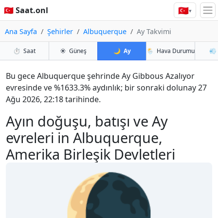
🇹🇷
🇹🇷 Saat.onl
▾
Ana Sayfa
Şehirler
Albuquerque
Ay Takvimi
⏱️
Saat
☀️
Güneş
🌙
Ay
🌦️
Hava Durumu
💨
Bu gece Albuquerque şehrinde Ay Gibbous Azalıyor
evresinde ve %1633.3% aydınlık; bir sonraki dolunay 27
Ağu 2026, 22:18 tarihinde.
Ayın doğuşu, batışı ve Ay
evreleri in Albuquerque,
Amerika Birleşik Devletleri
🌘