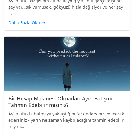
Ay'ın ufuk çizgisinin altına kaydığıyla ilgili gerçekdışı bir
şey var. Işık yumuşak, gökyüzü hızla değişiyor ve her şey
...
Daha Fazla Oku
→
Bir Hesap Makinesi Olmadan Ayın Batışını
Tahmin Edebilir misiniz?
Ay’ın ufukta batmaya yaklaştığını fark edersiniz ve merak
edersiniz - yarın ne zaman kaybolacağını tahmin edebilir
miyim...