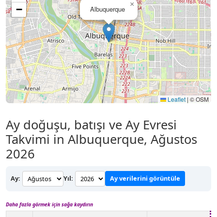
×
−
Albuquerque
Leaflet
|
© OSM
Ay doğuşu, batışı ve Ay Evresi
Takvimi in Albuquerque, Ağustos
2026
Ay:
Yıl:
Ay verilerini görüntüle
Daha fazla görmek için sağa kaydırın