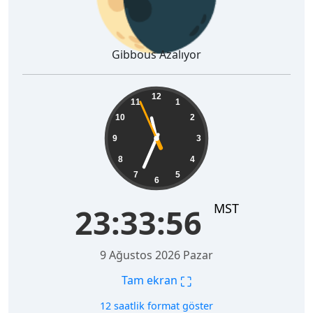
Gibbous Azalıyor
23:33:57
12
11
1
10
2
9
3
8
4
7
5
6
MST
23:33:57
9 Ağustos 2026 Pazar
⛶
Tam ekran
12 saatlik format göster