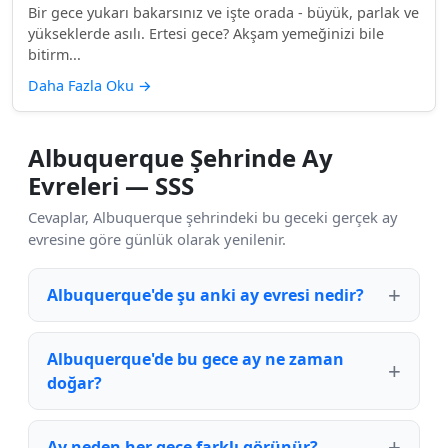
Bir gece yukarı bakarsınız ve işte orada - büyük, parlak ve
yükseklerde asılı. Ertesi gece? Akşam yemeğinizi bile
bitirm...
Daha Fazla Oku
→
Albuquerque Şehrinde Ay
Evreleri — SSS
Cevaplar, Albuquerque şehrindeki bu geceki gerçek ay
evresine göre günlük olarak yenilenir.
Albuquerque'de şu anki ay evresi nedir?
Albuquerque'de bu gece ay ne zaman
doğar?
Ay neden her gece farklı görünür?