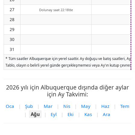
27
Dolunay saat 22:18'de
28
29
30
31
* Tüm saatler Albuquerque için yerel saattir. Ay doğuşu ve batış saatleri, Ay'
Tablo, olayın o belirli yerel günde gerçekleşmemesi veya Ay'ın kutup çevresind
2026 yılı için Albuquerque dışında diğer aylar
için Ay Takvimi:
Oca
|
Şub
|
Mar
|
Nis
|
May
|
Haz
|
Tem
|
Ağu
|
Eyl
|
Eki
|
Kas
|
Ara