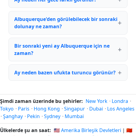
Albuquerque'den görülebilecek bir sonraki
dolunay ne zaman?
Bir sonraki yeni ay Albuquerque için ne
zaman?
Ay neden bazen ufukta turuncu görünür?
Şimdi zaman üzerinde bu şehirler:
New York
·
Londra
·
Tokyo
·
Paris
·
Hong Kong
·
Singapur
·
Dubai
·
Los Angeles
·
Şanghay
·
Pekin
·
Sydney
·
Mumbai
Ülkelerde şu an saat:
🇺🇸 Amerika Birleşik Devletleri
|
🇨🇳