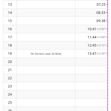
13
07:25
(7
↑
14
08:33
(8
↑
15
09:38
(9
↑
16
10:41
(102° Do
↑
17
11:44
(109° Do
↑
18
12:45
(115° Do
↑
19
13:47
(120° Do
↑
İlk Dördün saat 20:46'de
20
21
22
23
24
25
26