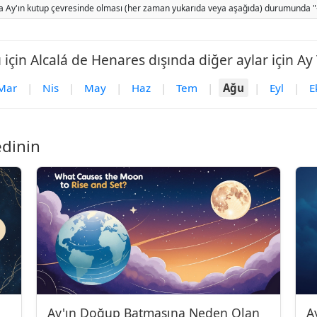
 Ay'ın kutup çevresinde olması (her zaman yukarıda veya aşağıda) durumunda "-" gö
ı için Alcalá de Henares dışında diğer aylar için Ay
Mar
|
Nis
|
May
|
Haz
|
Tem
|
Ağu
|
Eyl
|
E
edinin
Ay'ın Doğup Batmasına Neden Olan
A