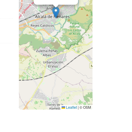
Leaflet
|
© OSM