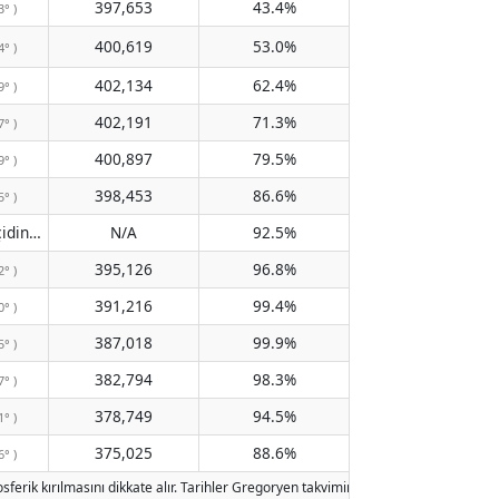
397,653
43.4%
3° )
400,619
53.0%
4° )
402,134
62.4%
9° )
402,191
71.3%
7° )
400,897
79.5%
9° )
398,453
86.6%
5° )
Meridyen geçidinden geçmiyor
N/A
92.5%
( N/A )
395,126
96.8%
2° )
391,216
99.4%
0° )
387,018
99.9%
5° )
382,794
98.3%
7° )
378,749
94.5%
1° )
375,025
88.6%
6° )
ferik kırılmasını dikkate alır. Tarihler Gregoryen takvimine göre belirlenmiştir. 