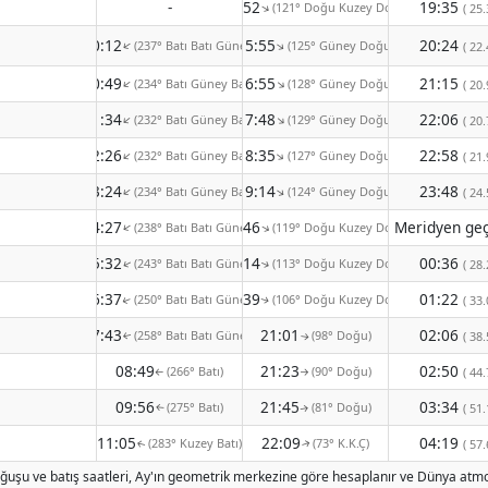
-
14:52
19:35
(121° Doğu Kuzey Doğu)
↑
( 25.
00:12
15:55
20:24
(237° Batı Batı Güney)
(125° Güney Doğu)
↑
↑
( 22.
00:49
16:55
21:15
(234° Batı Güney Batı)
(128° Güney Doğu)
↑
↑
( 20.
01:34
17:48
22:06
(232° Batı Güney Batı)
(129° Güney Doğu)
↑
↑
( 20.
02:26
18:35
22:58
(232° Batı Güney Batı)
(127° Güney Doğu)
↑
↑
( 21.
03:24
19:14
23:48
(234° Batı Güney Batı)
(124° Güney Doğu)
↑
↑
( 24.
04:27
19:46
(238° Batı Batı Güney)
(119° Doğu Kuzey Doğu)
↑
↑
05:32
20:14
00:36
(243° Batı Batı Güney)
(113° Doğu Kuzey Doğu)
( 28.
↑
↑
06:37
20:39
01:22
(250° Batı Batı Güney)
(106° Doğu Kuzey Doğu)
( 33.
↑
↑
07:43
21:01
02:06
(258° Batı Batı Güney)
(98° Doğu)
( 38.
↑
↑
08:49
21:23
02:50
(266° Batı)
(90° Doğu)
( 44.
↑
↑
09:56
21:45
03:34
(275° Batı)
(81° Doğu)
( 51.
↑
↑
11:05
22:09
04:19
(283° Kuzey Batı)
(73° K.K.Ç)
( 57.
↑
↑
oğuşu ve batış saatleri, Ay'ın geometrik merkezine göre hesaplanır ve Dünya atmos