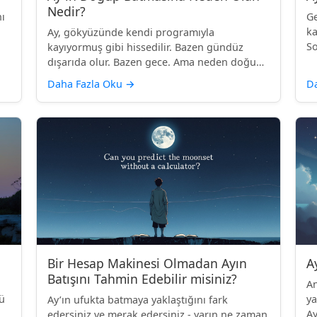
Nedir?
ı
Ge
ka
Ay, gökyüzünde kendi programıyla
So
kayıyormuş gibi hissedilir. Bazen gündüz
dışarıda olur. Bazen gece. Ama neden doğup
bat...
Daha Fazla Oku
→
D
Bir Hesap Makinesi Olmadan Ayın
A
Batışını Tahmin Edebilir misiniz?
An
zü
ya
Ay’ın ufukta batmaya yaklaştığını fark
Ay
edersiniz ve merak edersiniz - yarın ne zaman