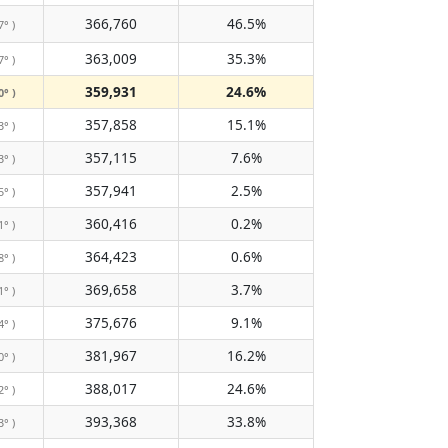
366,760
46.5%
7° )
363,009
35.3%
7° )
359,931
24.6%
0° )
357,858
15.1%
3° )
357,115
7.6%
3° )
357,941
2.5%
5° )
360,416
0.2%
1° )
364,423
0.6%
8° )
369,658
3.7%
1° )
375,676
9.1%
4° )
381,967
16.2%
0° )
388,017
24.6%
2° )
393,368
33.8%
3° )