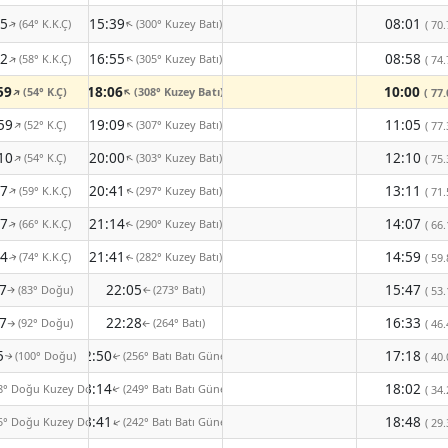
35
15:39
08:01
(64° K.K.Ç)
(300° Kuzey Batı)
↑
( 70.
↑
12
16:55
08:58
(58° K.K.Ç)
(305° Kuzey Batı)
↑
↑
( 74.
59
18:06
10:00
(54° K.Ç)
(308° Kuzey Batı)
↑
↑
( 77.
59
19:09
11:05
(52° K.Ç)
(307° Kuzey Batı)
↑
↑
( 77.
10
20:00
12:10
(54° K.Ç)
(303° Kuzey Batı)
↑
↑
( 75.
27
20:41
13:11
(59° K.K.Ç)
(297° Kuzey Batı)
↑
( 71.
↑
47
21:14
14:07
(66° K.K.Ç)
(290° Kuzey Batı)
( 66.
↑
↑
04
21:41
14:59
(74° K.K.Ç)
(282° Kuzey Batı)
( 59.
↑
↑
7
22:05
15:47
(83° Doğu)
(273° Batı)
( 53.
↑
↑
7
22:28
16:33
(92° Doğu)
(264° Batı)
( 46.
↑
↑
5
22:50
17:18
(100° Doğu)
(256° Batı Batı Güney)
( 40.
↑
↑
23:14
18:02
8° Doğu Kuzey Doğu)
(249° Batı Batı Güney)
( 34.
↑
23:41
18:48
5° Doğu Kuzey Doğu)
(242° Batı Batı Güney)
↑
( 29.