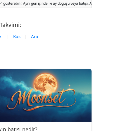
sterebilir. Aynı gün içinde iki ay doğuşu veya batışı, Ay'ın yörünge hareketi ve y
 Takvimi:
ki
|
Kas
|
Ara
yın batışı nedir?