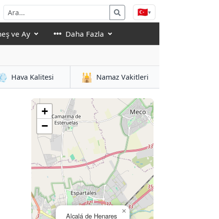
🇹🇷
▾
eş ve Ay
Daha Fazla
💨
🕌
Hava Kalitesi
Namaz Vakitleri
+
−
×
Alcalá de Henares