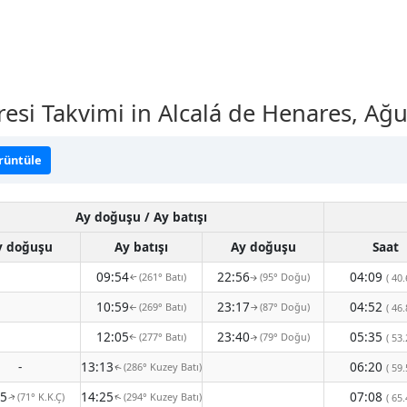
resi Takvimi in Alcalá de Henares, Ağ
örüntüle
Ay doğuşu / Ay batışı
y doğuşu
Ay batışı
Ay doğuşu
Saat
09:54
22:56
04:09
(261° Batı)
(95° Doğu)
( 40.
↑
↑
10:59
23:17
04:52
(269° Batı)
(87° Doğu)
( 46.
↑
↑
12:05
23:40
05:35
(277° Batı)
(79° Doğu)
( 53.
↑
↑
-
13:13
06:20
(286° Kuzey Batı)
( 59.
↑
05
14:25
07:08
(71° K.K.Ç)
(294° Kuzey Batı)
( 65.
↑
↑