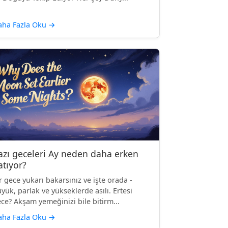
aha Fazla Oku
→
azı geceleri Ay neden daha erken
atıyor?
r gece yukarı bakarsınız ve işte orada -
yük, parlak ve yükseklerde asılı. Ertesi
ce? Akşam yemeğinizi bile bitirm...
aha Fazla Oku
→