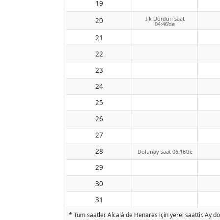
19
İlk Dördün saat
20
04:46'de
21
22
23
24
25
26
27
28
Dolunay saat 06:18'de
29
30
31
* Tüm saatler Alcalá de Henares için yerel saattir. Ay d