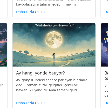
kaybolacağını tahmin edebilir miyim...
Daha Fazla Oku
→
D
Ay hangi yönde batıyor?
B
b
Ay, gökyüzündeki sadece parlayan bir daire
ir.
değil. Zamanı tutar, gelgitleri çeker ve
Bi
hayranlık uyandırır. Ama zamanı geld...
bü
ge
Daha Fazla Oku
→
D