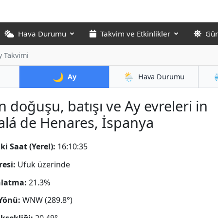
Hava Durumu
Takvim ve Etkinlikler
Gün
y Takvimi
🌙
🌦️
Ay
Hava Durumu
n doğuşu, batışı ve Ay evreleri in
alá de Henares, İspanya
ki Saat (Yerel):
16:10:36
resi:
Ufuk üzerinde
nlatma:
21.3%
Yönü:
WNW (289.8°)