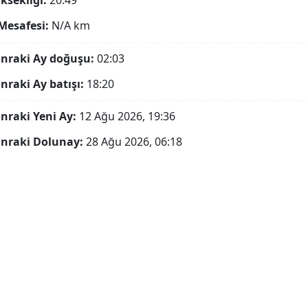
ksekliği:
20.49°
Mesafesi:
N/A
km
onraki Ay doğuşu:
02:03
onraki Ay batışı:
18:20
onraki Yeni Ay:
12 Ağu 2026, 19:36
onraki Dolunay:
28 Ağu 2026, 06:18