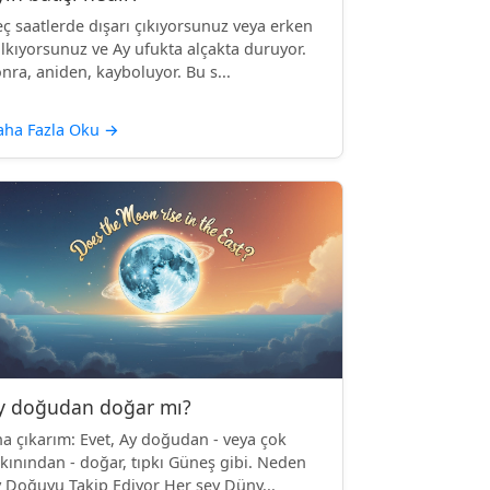
ç saatlerde dışarı çıkıyorsunuz veya erken
lkıyorsunuz ve Ay ufukta alçakta duruyor.
nra, aniden, kayboluyor. Bu s...
aha Fazla Oku
→
y doğudan doğar mı?
a çıkarım: Evet, Ay doğudan - veya çok
kınından - doğar, tıpkı Güneş gibi. Neden
 Doğuyu Takip Ediyor Her şey Düny...