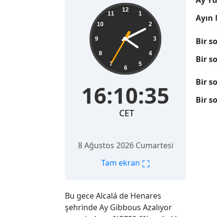
Ay Yü
16:10:36
12
11
1
Ayın 
10
2
9
3
Bir s
8
4
Bir s
7
5
6
Bir s
16:10:36
Bir s
CET
8 Ağustos 2026 Cumartesi
⛶
Tam ekran
Bu gece Alcalá de Henares
şehrinde Ay Gibbous Azalıyor