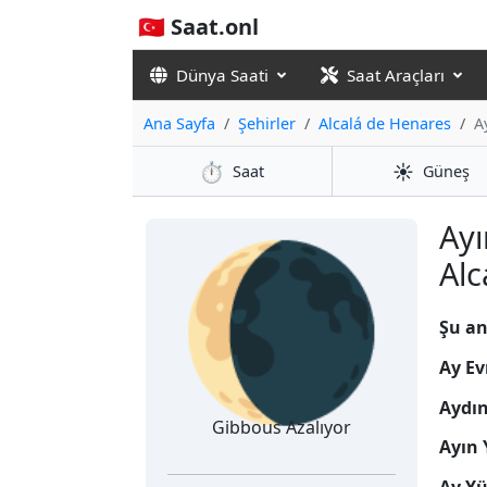
🇹🇷 Saat.onl
Dünya Saati
Saat Araçları
Ana Sayfa
Şehirler
Alcalá de Henares
A
⏱️
☀️
Saat
Güneş
🌘
Ayı
Alc
Şu an
Ay Ev
Aydı
Gibbous Azalıyor
Ayın 