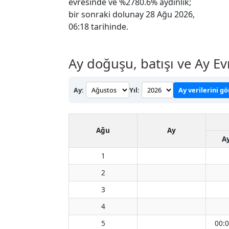
evresinde ve %2780.6% aydınlık;
bir sonraki dolunay 28 Ağu 2026,
06:18 tarihinde.
Ay doğuşu, batışı ve Ay Ev
Ay:
Yıl:
Ay verilerini g
Ağu
Ay
A
1
2
3
4
5
00: