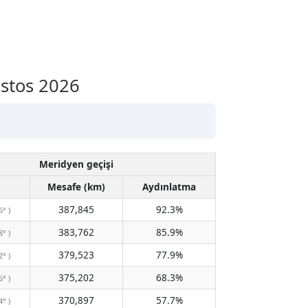
ustos 2026
Meridyen geçişi
Mesafe (km)
Aydınlatma
387,845
92.3%
6° )
383,762
85.9%
8° )
379,523
77.9%
2° )
375,202
68.3%
5° )
370,897
57.7%
4° )