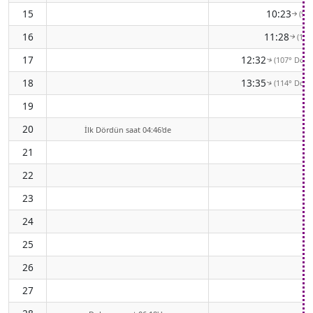
15
10:23
(91
↑
16
11:28
(100
↑
17
12:32
(107° Doğ
↑
18
13:35
(114° Doğ
↑
19
20
İlk Dördün saat 04:46'de
21
22
23
24
25
26
27