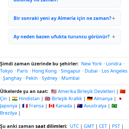
Bir sonraki yeni ay Almería için ne zaman?
Ay neden bazen ufukta turuncu görünür?
Şimdi zaman üzerinde bu şehirler:
New York
·
Londra
·
Tokyo
·
Paris
·
Hong Kong
·
Singapur
·
Dubai
·
Los Angeles
·
Şanghay
·
Pekin
·
Sydney
·
Mumbai
Ülkelerde şu an saat:
🇺🇸 Amerika Birleşik Devletleri
|
🇨🇳
Çin
|
🇮🇳 Hindistan
|
🇬🇧 Birleşik Krallık
|
🇩🇪 Almanya
|
🇯🇵
Japonya
|
🇫🇷 Fransa
|
🇨🇦 Kanada
|
🇦🇺 Avustralya
|
🇧🇷
Brezilya
|
Şu anki zaman
saat dilimleri
:
UTC
|
GMT
|
CET
|
PST
|