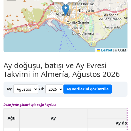
Leaflet
|
© OSM
Ay doğuşu, batışı ve Ay Evresi
Takvimi in Almería, Ağustos 2026
Ay:
Yıl:
Ay verilerini görüntüle
Daha fazla görmek için sağa kaydırın
Ağu
Ay
Ay doğ