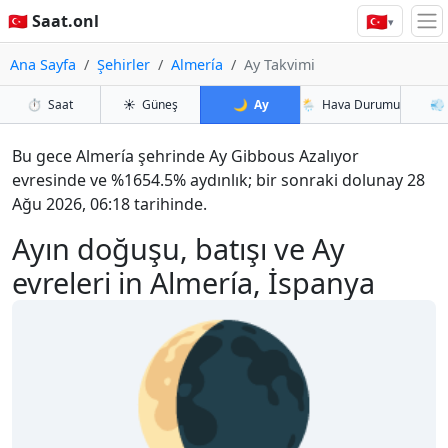
🇹🇷
🇹🇷 Saat.onl
▾
Ana Sayfa
Şehirler
Almería
Ay Takvimi
⏱️
Saat
☀️
Güneş
🌙
Ay
🌦️
Hava Durumu
💨
Bu gece Almería şehrinde Ay Gibbous Azalıyor
evresinde ve %1654.5% aydınlık; bir sonraki dolunay 28
Ağu 2026, 06:18 tarihinde.
Ayın doğuşu, batışı ve Ay
evreleri in Almería, İspanya
🌘