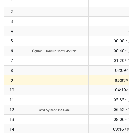
1
2
3
4
-
5
00:08
(72
↑
6
00:40
(65
Üçüncü Dördün saat 04:21'de
↑
7
01:20
(59
↑
8
02:09
(5
↑
9
03:09
(5
↑
10
04:19
(5
↑
11
05:35
(60
↑
12
06:52
(67
Yeni Ay saat 19:36'de
↑
13
08:06
(75
↑
14
09:16
(83
↑