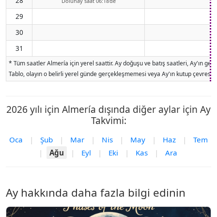
28
Dolunay saat 06:18'de
29
30
31
* Tüm saatler Almería için yerel saattir. Ay doğuşu ve batış saatleri, Ay'ın g
Tablo, olayın o belirli yerel günde gerçekleşmemesi veya Ay'ın kutup çevresind
2026 yılı için Almería dışında diğer aylar için Ay
Takvimi:
Oca
|
Şub
|
Mar
|
Nis
|
May
|
Haz
|
Tem
|
Ağu
|
Eyl
|
Eki
|
Kas
|
Ara
Ay hakkında daha fazla bilgi edinin