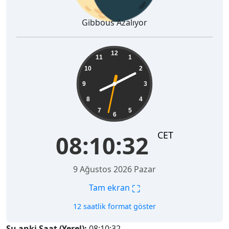
Gibbous Azalıyor
08:10:33
12
11
1
10
2
9
3
8
4
7
5
6
CET
08:10:33
9 Ağustos 2026 Pazar
⛶
Tam ekran
12 saatlik format göster
Şu anki Saat (Yerel):
08:10:33