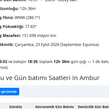
Uzunluğu:
12h 36m
ş Yönü:
WNW (286.1°)
 Yüksekliği:
77.43°
 Mesafesi:
151.698 milyon km
tkinlik:
Çarşamba, 23 Eylül 2026 (September Equinox)
6:02
ve batıyor
18:39
, toplam
12h 36m
gün ışığı — 1 dk daha
nox).
ve Gün batımı Saatleri in Ambur
i görüntüle
Gündüz
Astronomik Gün Batımı
Denizcilik Gün Bat