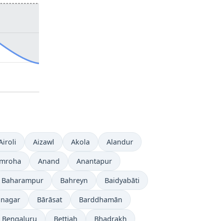
Airoli
Aizawl
Akola
Alandur
mroha
Anand
Anantapur
Baharampur
Bahreyn
Baidyabāti
anagar
Bārāsat
Barddhamān
Bengaluru
Bettiah
Bhadrakh