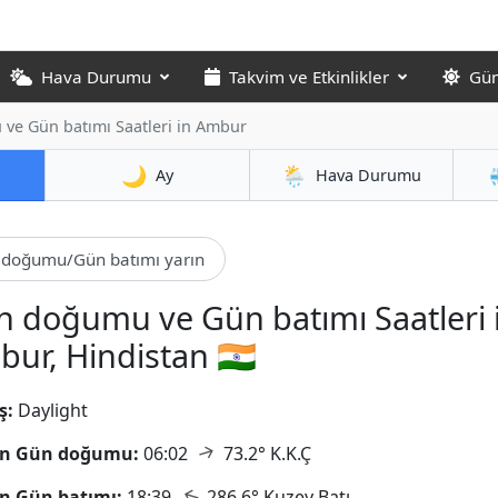
Hava Durumu
Takvim ve Etkinlikler
Gün
ve Gün batımı Saatleri in Ambur
🌙
🌦️
Ay
Hava Durumu
doğumu/Gün batımı yarın
 doğumu ve Gün batımı Saatleri 
ur, Hindistan 🇮🇳
ş:
Daylight
↑
n Gün doğumu:
06:02
73.2° K.K.Ç
↑
n Gün batımı:
18:39
286.6° Kuzey Batı