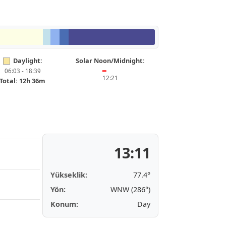
Daylight:
Solar Noon/Midnight:
06:03 - 18:39
━
12:21
Total: 12h 36m
13:11
Yükseklik:
77.4°
Yön:
WNW (286°)
Konum:
Day