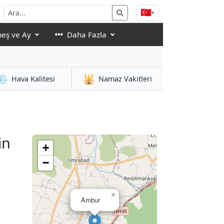
🇹🇷
▾
eş ve Ay
Daha Fazla
💨
🕌
Hava Kalitesi
Namaz Vakitleri
in
+
−
×
Ambur