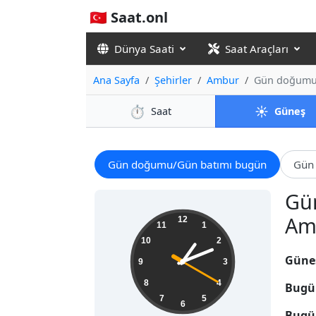
🇹🇷 Saat.onl
Dünya Saati
Saat Araçları
Ana Sayfa
Şehirler
Ambur
Gün doğumu 
⏱️
☀️
Saat
Güneş
Gün doğumu/Gün batımı bugün
Gün 
Gün
13:11:20
Amb
12
11
1
10
2
Güne
9
3
8
4
Bugü
7
5
6
Bugü