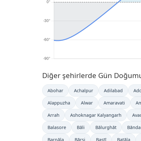
Diğer şehirlerde Gün Doğumu 
Abohar
Achalpur
Adilabad
Ado
Alappuzha
Alwar
Amaravati
Am
Arrah
Ashoknagar Kalyangarh
Ava
Balasore
Bāli
Bālurghāt
Bānda
Barnāla
Bārsi
Bastī
Batāla