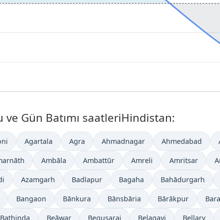
ve Gün Batımı saatleriHindistan:
ni
Agartala
Agra
Ahmadnagar
Ahmedabad
arnāth
Ambāla
Ambattūr
Amreli
Amritsar
A
di
Azamgarh
Badlapur
Bagaha
Bahādurgarh
Bangaon
Bānkura
Bānsbāria
Bārākpur
Bar
Bathinda
Beāwar
Begusarai
Belagavi
Bellary