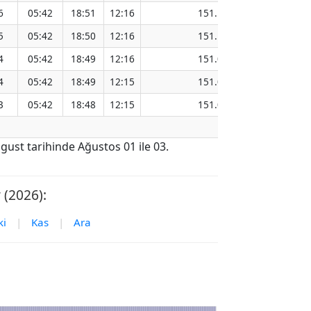
6
05:42
18:51
12:16
151.15
5
05:42
18:50
12:16
151.11
4
05:42
18:49
12:16
151.08
4
05:42
18:49
12:15
151.04
3
05:42
18:48
12:15
151.00
ust tarihinde Ağustos 01 ile 03.
(2026):
ki
|
Kas
|
Ara