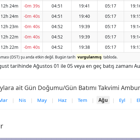
12h 24m
-0m 39s
04:51
19:41
05:17
19:1
12h 24m
-0m 40s
04:51
19:40
05:17
19:1
12h 23m
-0m 40s
04:52
19:39
05:17
19:1
12h 22m
-0m 40s
04:52
19:39
05:17
19:1
12h 22m
-0m 40s
04:52
19:38
05:17
19:1
ması (DST) şu anda etkin değil. Bugün tarih
vurgulanmış
tabloda.
st tarihinde Ağustos 01 ile 05 veya en geç batış zamanı Aug
aylara ait Gün Doğumu/Gün Batımı Takvimi Ambur 
Mar
|
Nis
|
May
|
Haz
|
Tem
|
Ağu
|
Eyl
|
E
r