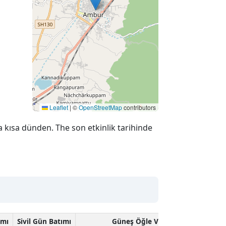
Leaflet
|
©
OpenStreetMap
contributors
 kısa dünden. The son etkinlik tarihinde
ımı
Sivil Gün Batımı
Güneş Öğle Vakti