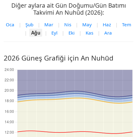
Diğer aylara ait Gün Doğumu/Gün Batımı
Takvimi An Nuhūd (2026):
Oca
|
Şub
|
Mar
|
Nis
|
May
|
Haz
|
Tem
|
Ağu
|
Eyl
|
Eki
|
Kas
|
Ara
2026 Güneş Grafiği için An Nuhūd