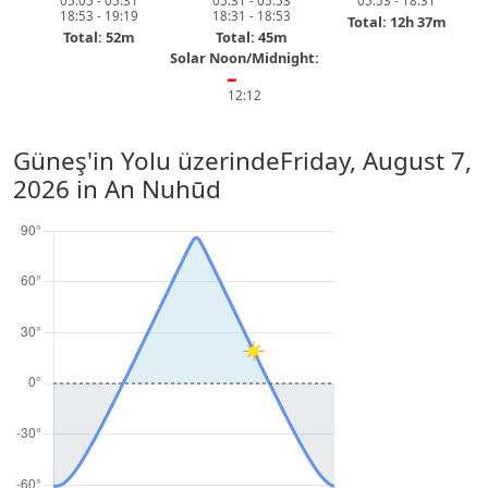
05:05 - 05:31
05:31 - 05:53
05:53 - 18:31
18:53 - 19:19
18:31 - 18:53
Total: 12h 37m
Total: 52m
Total: 45m
Solar Noon/Midnight:
━
12:12
Güneş'in Yolu üzerinde
Friday, August 7,
2026
in An Nuhūd