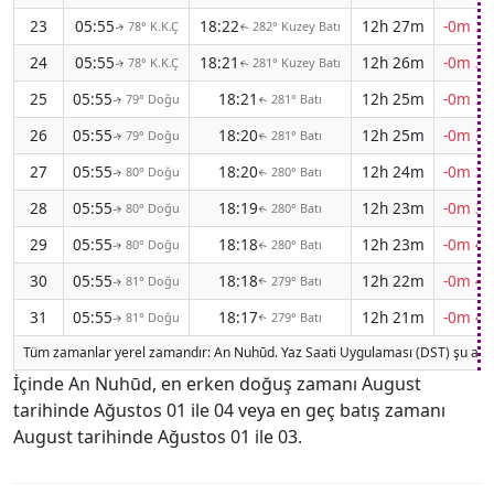
23
05:55
18:22
12h 27m
-0m 38
78° K.K.Ç
282° Kuzey Batı
↑
↑
24
05:55
18:21
12h 26m
-0m 39
78° K.K.Ç
281° Kuzey Batı
↑
↑
25
05:55
18:21
12h 25m
-0m 39
79° Doğu
281° Batı
↑
↑
26
05:55
18:20
12h 25m
-0m 39
79° Doğu
281° Batı
↑
↑
27
05:55
18:20
12h 24m
-0m 39
80° Doğu
280° Batı
↑
↑
28
05:55
18:19
12h 23m
-0m 39
80° Doğu
280° Batı
↑
↑
29
05:55
18:18
12h 23m
-0m 40
80° Doğu
280° Batı
↑
↑
30
05:55
18:18
12h 22m
-0m 40
81° Doğu
279° Batı
↑
↑
31
05:55
18:17
12h 21m
-0m 40
81° Doğu
279° Batı
↑
↑
Tüm zamanlar yerel zamandır: An Nuhūd. Yaz Saati Uygulaması (DST) şu anda
İçinde An Nuhūd, en erken doğuş zamanı August
tarihinde Ağustos 01 ile 04 veya en geç batış zamanı
August tarihinde Ağustos 01 ile 03.