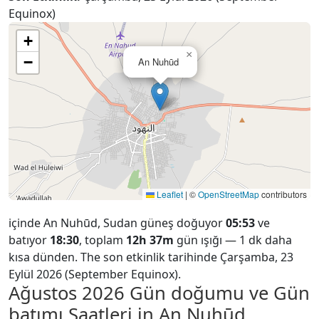
Equinox)
+
×
−
An Nuhūd
Leaflet
|
©
OpenStreetMap
contributors
içinde An Nuhūd, Sudan güneş doğuyor
05:53
ve
batıyor
18:30
, toplam
12h 37m
gün ışığı — 1 dk daha
kısa dünden. The son etkinlik tarihinde Çarşamba, 23
Eylül 2026 (September Equinox).
Ağustos 2026
Gün doğumu ve Gün
batımı Saatleri in An Nuhūd