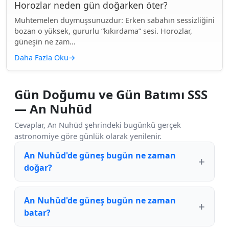
Horozlar neden gün doğarken öter?
Muhtemelen duymuşsunuzdur: Erken sabahın sessizliğini
bozan o yüksek, gururlu “kıkırdama” sesi. Horozlar,
güneşin ne zam...
Daha Fazla Oku
→
Gün Doğumu ve Gün Batımı SSS
— An Nuhūd
Cevaplar, An Nuhūd şehrindeki bugünkü gerçek
astronomiye göre günlük olarak yenilenir.
An Nuhūd'de güneş bugün ne zaman
doğar?
An Nuhūd'de güneş bugün ne zaman
batar?