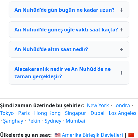
An Nuhūd'de gün bugün ne kadar uzun?
An Nuhūd'de güneş öğle vakti saat kaçta?
An Nuhūd'de altın saat nedir?
Alacakaranlık nedir ve An Nuhūd'de ne
zaman gerçekleşir?
Şimdi zaman üzerinde bu şehirler:
New York
·
Londra
·
Tokyo
·
Paris
·
Hong Kong
·
Singapur
·
Dubai
·
Los Angeles
·
Şanghay
·
Pekin
·
Sydney
·
Mumbai
Ülkelerde şu an saat:
🇺🇸 Amerika Birleşik Devletleri
|
🇨🇳