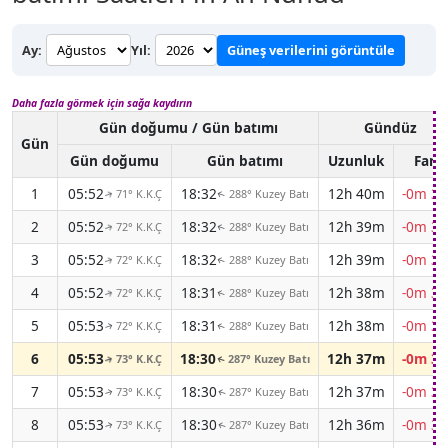
Ay:
Yıl:
Güneş verilerini görüntüle
Daha fazla görmek için sağa kaydırın
Gün doğumu / Gün batımı
Gündüz
Gün
Gün doğumu
Gün batımı
Uzunluk
Fark
1
05:52
18:32
12h 40m
-0m 30
71° K.K.Ç
288° Kuzey Batı
↑
↑
2
05:52
18:32
12h 39m
-0m 31
72° K.K.Ç
288° Kuzey Batı
↑
↑
3
05:52
18:32
12h 39m
-0m 31
72° K.K.Ç
288° Kuzey Batı
↑
↑
4
05:52
18:31
12h 38m
-0m 32
72° K.K.Ç
288° Kuzey Batı
↑
↑
5
05:53
18:31
12h 38m
-0m 32
72° K.K.Ç
288° Kuzey Batı
↑
↑
6
05:53
18:30
12h 37m
-0m 33
73° K.K.Ç
287° Kuzey Batı
↑
↑
7
05:53
18:30
12h 37m
-0m 33
73° K.K.Ç
287° Kuzey Batı
↑
↑
8
05:53
18:30
12h 36m
-0m 34
73° K.K.Ç
287° Kuzey Batı
↑
↑