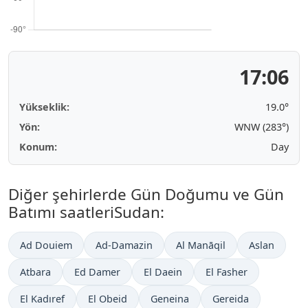
17:06
Yükseklik:
19.0°
Yön:
WNW (283°)
Konum:
Day
Diğer şehirlerde Gün Doğumu ve Gün
Batımı saatleriSudan:
Ad Douiem
Ad-Damazin
Al Manāqil
Aslan
Atbara
Ed Damer
El Daein
El Fasher
El Kadıref
El Obeid
Geneina
Gereida