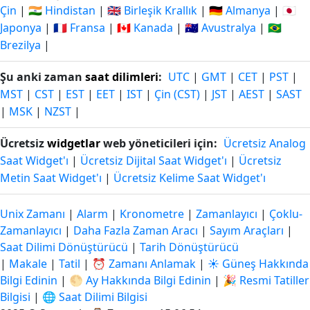
Çin
|
🇮🇳 Hindistan
|
🇬🇧 Birleşik Krallık
|
🇩🇪 Almanya
|
🇯🇵
Japonya
|
🇫🇷 Fransa
|
🇨🇦 Kanada
|
🇦🇺 Avustralya
|
🇧🇷
Brezilya
|
Şu anki zaman
saat dilimleri
:
UTC
|
GMT
|
CET
|
PST
|
MST
|
CST
|
EST
|
EET
|
IST
|
Çin (CST)
|
JST
|
AEST
|
SAST
|
MSK
|
NZST
|
Ücretsiz
widgetlar
web yöneticileri için:
Ücretsiz Analog
Saat Widget'ı
|
Ücretsiz Dijital Saat Widget'ı
|
Ücretsiz
Metin Saat Widget'ı
|
Ücretsiz Kelime Saat Widget'ı
Unix Zamanı
|
Alarm
|
Kronometre
|
Zamanlayıcı
|
Çoklu-
Zamanlayıcı
|
Daha Fazla Zaman Aracı
|
Sayım Araçları
|
Saat Dilimi Dönüştürücü
|
Tarih Dönüştürücü
|
Makale
|
Tatil
|
⏰ Zamanı Anlamak
|
☀️ Güneş Hakkında
Bilgi Edinin
|
🌕 Ay Hakkında Bilgi Edinin
|
🎉 Resmi Tatiller
Bilgisi
|
🌐 Saat Dilimi Bilgisi