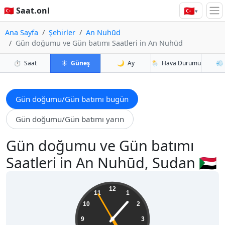
🇹🇷
🇹🇷 Saat.onl
▾
Ana Sayfa
Şehirler
An Nuhūd
Gün doğumu ve Gün batımı Saatleri in An Nuhūd
⏱️
Saat
☀️
Güneş
🌙
Ay
🌦️
Hava Durumu
💨
Gün doğumu/Gün batımı bugün
Gün doğumu/Gün batımı yarın
Gün doğumu ve Gün batımı
Saatleri in An Nuhūd, Sudan 🇸🇩
17:06:56
12
11
1
10
2
9
3