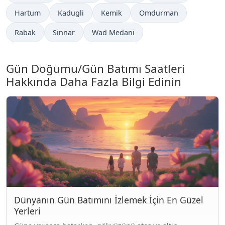
Hartum
Kadugli
Kemik
Omdurman
Rabak
Sinnar
Wad Medani
Gün Doğumu/Gün Batımı Saatleri
Hakkında Daha Fazla Bilgi Edinin
Dünyanın Gün Batımını İzlemek İçin En Güzel
Yerleri