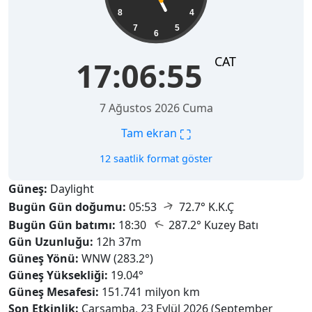
8
4
7
5
6
CAT
17:06:56
7 Ağustos 2026 Cuma
⛶
Tam ekran
12 saatlik format göster
Güneş:
Daylight
↑
Bugün Gün doğumu:
05:53
72.7° K.K.Ç
↑
Bugün Gün batımı:
18:30
287.2° Kuzey Batı
Gün Uzunluğu:
12h 37m
Güneş Yönü:
WNW (283.2°)
Güneş Yüksekliği:
19.04°
Güneş Mesafesi:
151.741 milyon km
Son Etkinlik:
Çarşamba, 23 Eylül 2026 (September