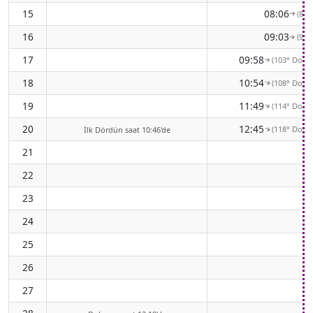
15
08:06
(89°
↑
16
09:03
(96°
↑
17
09:58
(103° Doğu
↑
18
10:54
(108° Doğu
↑
19
11:49
(114° Doğu
↑
20
12:45
(118° Doğu
↑
İlk Dördün saat 10:46'de
21
22
23
24
25
26
27