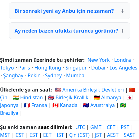
Bir sonraki yeni ay Anbu için ne zaman?
Ay neden bazen ufukta turuncu görünür?
Şimdi zaman üzerinde bu şehirler:
New York
·
Londra
·
Tokyo
·
Paris
·
Hong Kong
·
Singapur
·
Dubai
·
Los Angeles
·
Şanghay
·
Pekin
·
Sydney
·
Mumbai
Ülkelerde şu an saat:
🇺🇸 Amerika Birleşik Devletleri
|
🇨🇳
Çin
|
🇮🇳 Hindistan
|
🇬🇧 Birleşik Krallık
|
🇩🇪 Almanya
|
🇯🇵
Japonya
|
🇫🇷 Fransa
|
🇨🇦 Kanada
|
🇦🇺 Avustralya
|
🇧🇷
Brezilya
|
Şu anki zaman
saat dilimleri
:
UTC
|
GMT
|
CET
|
PST
|
MST
|
CST
|
EST
|
EET
|
IST
|
Çin (CST)
|
JST
|
AEST
|
SAST