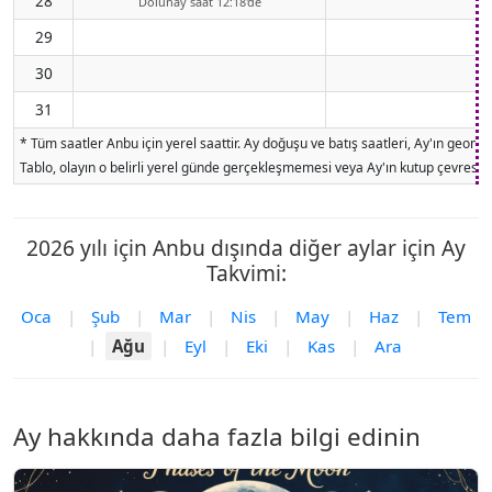
28
Dolunay saat 12:18'de
29
30
31
* Tüm saatler Anbu için yerel saattir. Ay doğuşu ve batış saatleri, Ay'ın geom
Tablo, olayın o belirli yerel günde gerçekleşmemesi veya Ay'ın kutup çevresind
2026 yılı için Anbu dışında diğer aylar için Ay
Takvimi:
Oca
|
Şub
|
Mar
|
Nis
|
May
|
Haz
|
Tem
|
Ağu
|
Eyl
|
Eki
|
Kas
|
Ara
Ay hakkında daha fazla bilgi edinin