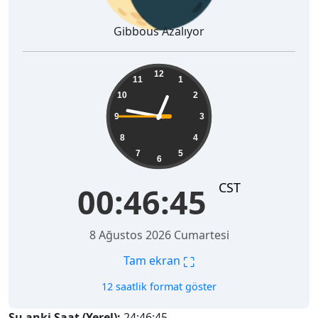
Gibbous Azalıyor
00:46:46
12
11
1
10
2
9
3
8
4
7
5
6
CST
00:46:46
8 Ağustos 2026 Cumartesi
⛶
Tam ekran
12 saatlik format göster
Şu anki Saat (Yerel):
24:46:46