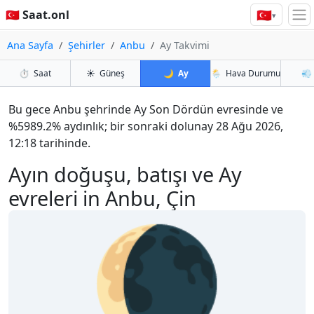
🇹🇷
🇹🇷 Saat.onl
▾
Ana Sayfa
Şehirler
Anbu
Ay Takvimi
⏱️
Saat
☀️
Güneş
🌙
Ay
🌦️
Hava Durumu
💨
Bu gece Anbu şehrinde Ay Son Dördün evresinde ve
%5989.2% aydınlık; bir sonraki dolunay 28 Ağu 2026,
12:18 tarihinde.
Ayın doğuşu, batışı ve Ay
evreleri in Anbu, Çin
🌘