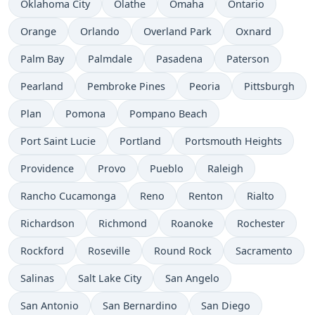
Oklahoma City
Olathe
Omaha
Ontario
Orange
Orlando
Overland Park
Oxnard
Palm Bay
Palmdale
Pasadena
Paterson
Pearland
Pembroke Pines
Peoria
Pittsburgh
Plan
Pomona
Pompano Beach
Port Saint Lucie
Portland
Portsmouth Heights
Providence
Provo
Pueblo
Raleigh
Rancho Cucamonga
Reno
Renton
Rialto
Richardson
Richmond
Roanoke
Rochester
Rockford
Roseville
Round Rock
Sacramento
Salinas
Salt Lake City
San Angelo
San Antonio
San Bernardino
San Diego