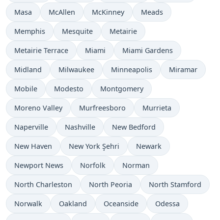
Masa
McAllen
McKinney
Meads
Memphis
Mesquite
Metairie
Metairie Terrace
Miami
Miami Gardens
Midland
Milwaukee
Minneapolis
Miramar
Mobile
Modesto
Montgomery
Moreno Valley
Murfreesboro
Murrieta
Naperville
Nashville
New Bedford
New Haven
New York Şehri
Newark
Newport News
Norfolk
Norman
North Charleston
North Peoria
North Stamford
Norwalk
Oakland
Oceanside
Odessa