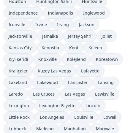
Houston
Huntington Sahili
Huntsville
Independence
Indianapolis
Inglewood
İronville
İrvine
Irving
Jackson
Jacksonville
Jamaika
Jersey Şehri
Joliet
Kansas City
Kenosha
Kent
Killeen
Kıyı şeridi
Knoxville
Kolejlend
Koreatown
Kraliçeler
Kuzey Las Vegas
Lafayette
Lakeland
Lakewood
Lancaster
Lansing
Laredo
Las Cruces
Las Vegas
Lewisville
Lexington
Lexington-Fayette
Lincoln
Little Rock
Los Angeles
Louisville
Lowell
Lubbock
Madison
Manhattan
Maryvale