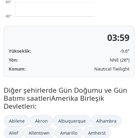
03:59
Yükseklik:
-9.6°
Yön:
NNE (28°)
Konum:
Nautical Twilight
Diğer şehirlerde Gün Doğumu ve Gün
Batımı saatleriAmerika Birleşik
Devletleri:
Abilene
Akron
Albuquerque
Alhambra
Alief
Allentown
Amarillo
Amherst