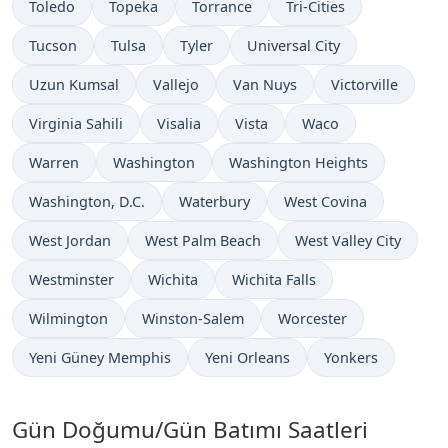
Toledo
Topeka
Torrance
Tri-Cities
Tucson
Tulsa
Tyler
Universal City
Uzun Kumsal
Vallejo
Van Nuys
Victorville
Virginia Sahili
Visalia
Vista
Waco
Warren
Washington
Washington Heights
Washington, D.C.
Waterbury
West Covina
West Jordan
West Palm Beach
West Valley City
Westminster
Wichita
Wichita Falls
Wilmington
Winston-Salem
Worcester
Yeni Güney Memphis
Yeni Orleans
Yonkers
Gün Doğumu/Gün Batımı Saatleri