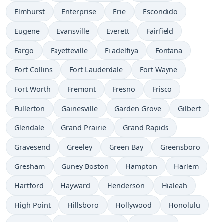
Elmhurst
Enterprise
Erie
Escondido
Eugene
Evansville
Everett
Fairfield
Fargo
Fayetteville
Filadelfiya
Fontana
Fort Collins
Fort Lauderdale
Fort Wayne
Fort Worth
Fremont
Fresno
Frisco
Fullerton
Gainesville
Garden Grove
Gilbert
Glendale
Grand Prairie
Grand Rapids
Gravesend
Greeley
Green Bay
Greensboro
Gresham
Güney Boston
Hampton
Harlem
Hartford
Hayward
Henderson
Hialeah
High Point
Hillsboro
Hollywood
Honolulu