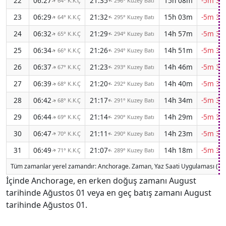
22
06:27
21:35
15h 08m
-5m 36
64° K.K.Ç
296° Kuzey Batı
↑
↑
23
06:29
21:32
15h 03m
-5m 37
64° K.K.Ç
295° Kuzey Batı
↑
↑
24
06:32
21:29
14h 57m
-5m 37
65° K.K.Ç
294° Kuzey Batı
↑
↑
25
06:34
21:26
14h 51m
-5m 37
66° K.K.Ç
294° Kuzey Batı
↑
↑
26
06:37
21:23
14h 46m
-5m 38
67° K.K.Ç
293° Kuzey Batı
↑
↑
27
06:39
21:20
14h 40m
-5m 38
68° K.K.Ç
292° Kuzey Batı
↑
↑
28
06:42
21:17
14h 34m
-5m 38
68° K.K.Ç
291° Kuzey Batı
↑
↑
29
06:44
21:14
14h 29m
-5m 38
69° K.K.Ç
290° Kuzey Batı
↑
↑
30
06:47
21:11
14h 23m
-5m 38
70° K.K.Ç
290° Kuzey Batı
↑
↑
31
06:49
21:07
14h 18m
-5m 39
71° K.K.Ç
289° Kuzey Batı
↑
↑
Tüm zamanlar yerel zamandır: Anchorage. Zaman, Yaz Saati Uygulaması (DS
İçinde Anchorage, en erken doğuş zamanı August
tarihinde Ağustos 01 veya en geç batış zamanı August
tarihinde Ağustos 01.