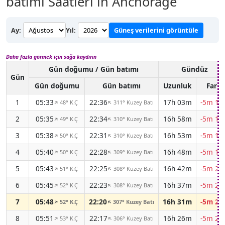
batımı Saatleri in Anchorage
Ay:
Yıl:
Güneş verilerini görüntüle
Daha fazla görmek için sağa kaydırın
Gün doğumu / Gün batımı
Gündüz
Gün
Gün doğumu
Gün batımı
Uzunluk
Fark
1
05:33
22:36
17h 03m
-5m 12
48° K.Ç
311° Kuzey Batı
↑
↑
2
05:35
22:34
16h 58m
-5m 15
49° K.Ç
310° Kuzey Batı
↑
↑
3
05:38
22:31
16h 53m
-5m 17
50° K.Ç
310° Kuzey Batı
↑
↑
4
05:40
22:28
16h 48m
-5m 19
50° K.Ç
309° Kuzey Batı
↑
↑
5
05:43
22:25
16h 42m
-5m 21
51° K.Ç
308° Kuzey Batı
↑
↑
6
05:45
22:23
16h 37m
-5m 22
52° K.Ç
308° Kuzey Batı
↑
↑
7
05:48
22:20
16h 31m
-5m 24
52° K.Ç
307° Kuzey Batı
↑
↑
8
05:51
22:17
16h 26m
-5m 25
53° K.Ç
306° Kuzey Batı
↑
↑