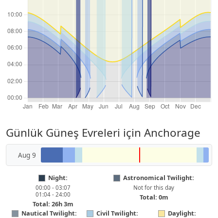
Günlük Güneş Evreleri için Anchorage
Aug 9
Night:
Astronomical Twilight:
00:00 - 03:07
Not for this day
01:04 - 24:00
Total: 0m
Total: 26h 3m
Nautical Twilight:
Civil Twilight:
Daylight: