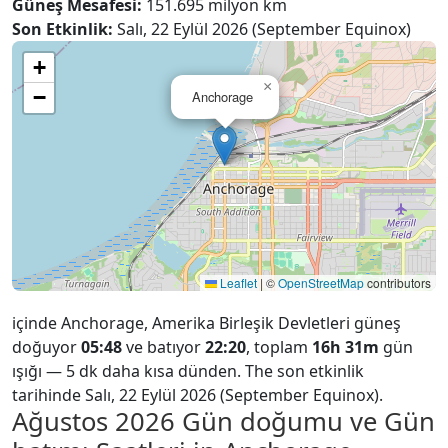
Güneş Mesafesi:
151.695 milyon km
Son Etkinlik:
Salı, 22 Eylül 2026 (September Equinox)
+
×
−
Anchorage
Leaflet
|
©
OpenStreetMap
contributors
içinde Anchorage, Amerika Birleşik Devletleri güneş
doğuyor
05:48
ve batıyor
22:20
, toplam
16h 31m
gün
ışığı — 5 dk daha kısa dünden. The son etkinlik
tarihinde Salı, 22 Eylül 2026 (September Equinox).
Ağustos 2026
Gün doğumu ve Gün