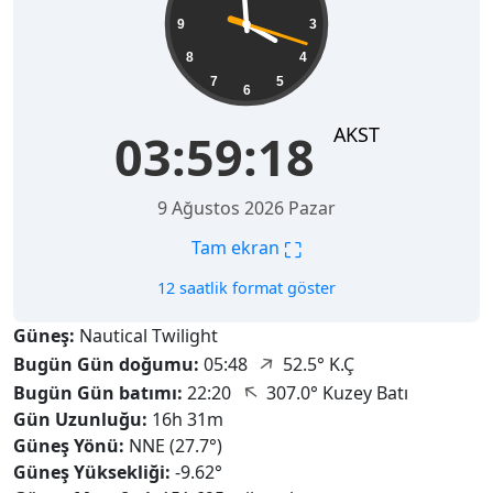
9
3
8
4
7
5
6
AKST
03:59:20
9 Ağustos 2026 Pazar
⛶
Tam ekran
12 saatlik format göster
Güneş:
Nautical Twilight
↑
Bugün Gün doğumu:
05:48
52.5° K.Ç
↑
Bugün Gün batımı:
22:20
307.0° Kuzey Batı
Gün Uzunluğu:
16h 31m
Güneş Yönü:
NNE (27.7°)
Güneş Yüksekliği:
-9.62°