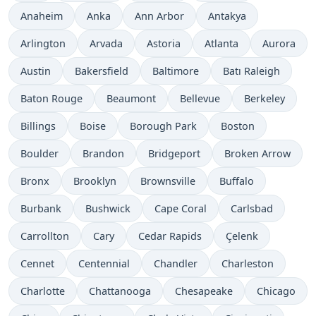
Anaheim
Anka
Ann Arbor
Antakya
Arlington
Arvada
Astoria
Atlanta
Aurora
Austin
Bakersfield
Baltimore
Batı Raleigh
Baton Rouge
Beaumont
Bellevue
Berkeley
Billings
Boise
Borough Park
Boston
Boulder
Brandon
Bridgeport
Broken Arrow
Bronx
Brooklyn
Brownsville
Buffalo
Burbank
Bushwick
Cape Coral
Carlsbad
Carrollton
Cary
Cedar Rapids
Çelenk
Cennet
Centennial
Chandler
Charleston
Charlotte
Chattanooga
Chesapeake
Chicago