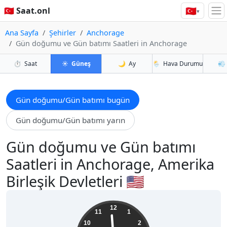
🇹🇷
🇹🇷 Saat.onl
▾
Ana Sayfa
Şehirler
Anchorage
Gün doğumu ve Gün batımı Saatleri in Anchorage
⏱️
Saat
☀️
Güneş
🌙
Ay
🌦️
Hava Durumu
💨
Gün doğumu/Gün batımı bugün
Gün doğumu/Gün batımı yarın
Gün doğumu ve Gün batımı
Saatleri in Anchorage, Amerika
Birleşik Devletleri 🇺🇸
03:59:20
12
11
1
10
2