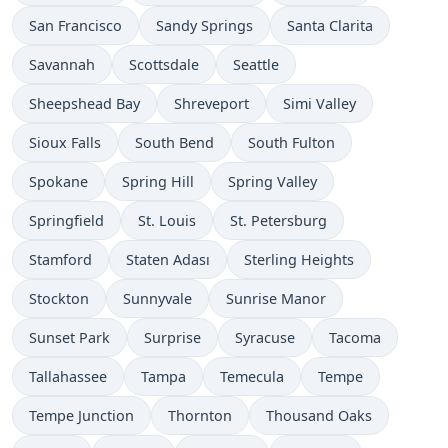
San Francisco
Sandy Springs
Santa Clarita
Savannah
Scottsdale
Seattle
Sheepshead Bay
Shreveport
Simi Valley
Sioux Falls
South Bend
South Fulton
Spokane
Spring Hill
Spring Valley
Springfield
St. Louis
St. Petersburg
Stamford
Staten Adası
Sterling Heights
Stockton
Sunnyvale
Sunrise Manor
Sunset Park
Surprise
Syracuse
Tacoma
Tallahassee
Tampa
Temecula
Tempe
Tempe Junction
Thornton
Thousand Oaks