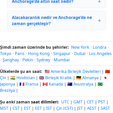
Anchorage'de altın saat nedir?
Alacakaranlık nedir ve Anchorage'de ne
zaman gerçekleşir?
Şimdi zaman üzerinde bu şehirler:
New York
·
Londra
·
Tokyo
·
Paris
·
Hong Kong
·
Singapur
·
Dubai
·
Los Angeles
·
Şanghay
·
Pekin
·
Sydney
·
Mumbai
Ülkelerde şu an saat:
🇺🇸 Amerika Birleşik Devletleri
|
🇨🇳
Çin
|
🇮🇳 Hindistan
|
🇬🇧 Birleşik Krallık
|
🇩🇪 Almanya
|
🇯🇵
Japonya
|
🇫🇷 Fransa
|
🇨🇦 Kanada
|
🇦🇺 Avustralya
|
🇧🇷
Brezilya
|
Şu anki zaman
saat dilimleri
:
UTC
|
GMT
|
CET
|
PST
|
MST
|
CST
|
EST
|
EET
|
IST
|
Çin (CST)
|
JST
|
AEST
|
SAST