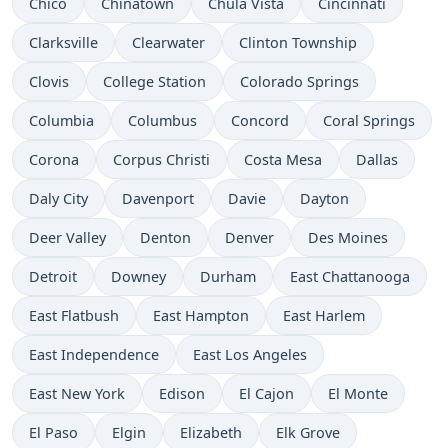
Chico
Chinatown
Chula Vista
Cincinnati
Clarksville
Clearwater
Clinton Township
Clovis
College Station
Colorado Springs
Columbia
Columbus
Concord
Coral Springs
Corona
Corpus Christi
Costa Mesa
Dallas
Daly City
Davenport
Davie
Dayton
Deer Valley
Denton
Denver
Des Moines
Detroit
Downey
Durham
East Chattanooga
East Flatbush
East Hampton
East Harlem
East Independence
East Los Angeles
East New York
Edison
El Cajon
El Monte
El Paso
Elgin
Elizabeth
Elk Grove