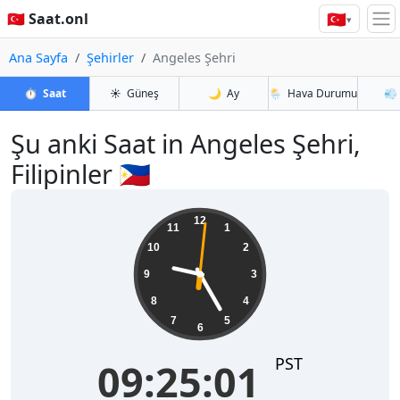
🇹🇷
🇹🇷 Saat.onl
▾
Ana Sayfa
Şehirler
Angeles Şehri
⏱️
Saat
☀️
Güneş
🌙
Ay
🌦️
Hava Durumu
💨
Şu anki Saat in Angeles Şehri,
Filipinler 🇵🇭
09:25:01
12
11
1
10
2
9
3
8
4
7
5
6
PST
09:25:01