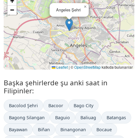
+
×
−
Angeles Şehri
Leaflet
|
©
OpenStreetMap
katkıda bulunanlar
Başka şehirlerde şu anki saat in
Filipinler:
Bacolod Şehri
Bacoor
Bago City
Bagong Silangan
Baguio
Baliuag
Batangas
Bayawan
Biñan
Binangonan
Bocaue