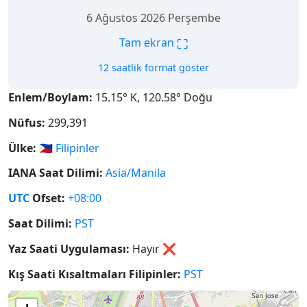
6 Ağustos 2026 Perşembe
⛶
Tam ekran
12 saatlik format göster
Enlem/Boylam:
15.15° K, 120.58° Doğu
Nüfus:
299,391
Ülke:
🇵🇭
Filipinler
IANA Saat Dilimi:
Asia/Manila
UTC
Ofset:
+08:00
Saat Dilimi:
PST
Yaz Saati Uygulaması:
Hayır
❌
Kış Saati Kısaltmaları Filipinler:
PST