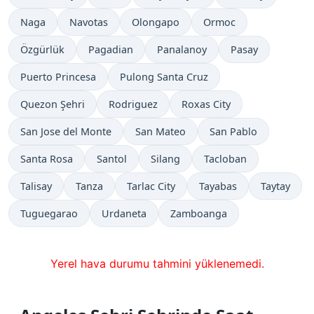
Naga
Navotas
Olongapo
Ormoc
Özgürlük
Pagadian
Panalanoy
Pasay
Puerto Princesa
Pulong Santa Cruz
Quezon Şehri
Rodriguez
Roxas City
San Jose del Monte
San Mateo
San Pablo
Santa Rosa
Santol
Silang
Tacloban
Talisay
Tanza
Tarlac City
Tayabas
Taytay
Tuguegarao
Urdaneta
Zamboanga
Yerel hava durumu tahmini yüklenemedi.