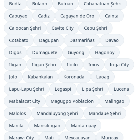
Budta
Bulaon
Butuan
Cabanatuan Şehri
Cabuyao
Cadiz
Cagayan de Oro
Cainta
Caloocan Şehri
Cavite City
Cebu Şehri
Cotabato
Dagupan
Dasmariñas
Davao
Digos
Dumaguete
Guyong
Hagonoy
Iligan
Iligan Şehri
İloilo
İmus
Iriga City
Jolo
Kabankalan
Koronadal
Laoag
Lapu-Lapu Şehri
Legaspi
Lipa Şehri
Lucena
Mabalacat City
Magugpo Poblacion
Malingao
Malolos
Mandaluyong Şehri
Mandaue Şehri
Manila
Mansilingan
Mantampay
Marawi City
Mati
Meycauayan
Muricay