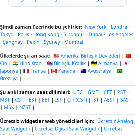
Şimdi zaman üzerinde bu şehirler:
New York
·
Londra
·
Tokyo
·
Paris
·
Hong Kong
·
Singapur
·
Dubai
·
Los Angeles
·
Şanghay
·
Pekin
·
Sydney
·
Mumbai
Ülkelerde şu an saat:
🇺🇸 Amerika Birleşik Devletleri
|
🇨🇳
Çin
|
🇮🇳 Hindistan
|
🇬🇧 Birleşik Krallık
|
🇩🇪 Almanya
|
🇯🇵
Japonya
|
🇫🇷 Fransa
|
🇨🇦 Kanada
|
🇦🇺 Avustralya
|
🇧🇷
Brezilya
|
Şu anki zaman
saat dilimleri
:
UTC
|
GMT
|
CET
|
PST
|
MST
|
CST
|
EST
|
EET
|
IST
|
Çin (CST)
|
JST
|
AEST
|
SAST
|
MSK
|
NZST
|
Ücretsiz
widgetlar
web yöneticileri için:
Ücretsiz Analog
Saat Widget'ı
|
Ücretsiz Dijital Saat Widget'ı
|
Ücretsiz