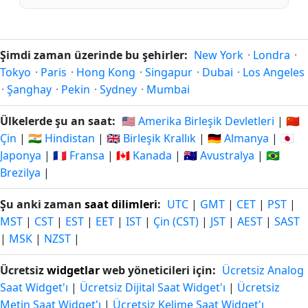
Şimdi zaman üzerinde bu şehirler:
New York
·
Londra
·
Tokyo
·
Paris
·
Hong Kong
·
Singapur
·
Dubai
·
Los Angeles
·
Şanghay
·
Pekin
·
Sydney
·
Mumbai
Ülkelerde şu an saat:
🇺🇸 Amerika Birleşik Devletleri
|
🇨🇳
Çin
|
🇮🇳 Hindistan
|
🇬🇧 Birleşik Krallık
|
🇩🇪 Almanya
|
🇯🇵
Japonya
|
🇫🇷 Fransa
|
🇨🇦 Kanada
|
🇦🇺 Avustralya
|
🇧🇷
Brezilya
|
Şu anki zaman
saat dilimleri
:
UTC
|
GMT
|
CET
|
PST
|
MST
|
CST
|
EST
|
EET
|
IST
|
Çin (CST)
|
JST
|
AEST
|
SAST
|
MSK
|
NZST
|
Ücretsiz
widgetlar
web yöneticileri için:
Ücretsiz Analog
Saat Widget'ı
|
Ücretsiz Dijital Saat Widget'ı
|
Ücretsiz
Metin Saat Widget'ı
|
Ücretsiz Kelime Saat Widget'ı