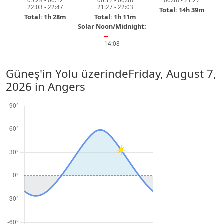
05:28 - 06:12
06:12 - 06:48
06:48 - 21:27
22:03 - 22:47
21:27 - 22:03
Total: 14h 39m
Total: 1h 28m
Total: 1h 11m
Solar Noon/Midnight:
━
14:08
Güneş'in Yolu üzerinde
Friday, August 7,
2026
in Angers