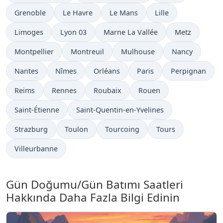
Grenoble
Le Havre
Le Mans
Lille
Limoges
Lyon 03
Marne La Vallée
Metz
Montpellier
Montreuil
Mulhouse
Nancy
Nantes
Nîmes
Orléans
Paris
Perpignan
Reims
Rennes
Roubaix
Rouen
Saint-Étienne
Saint-Quentin-en-Yvelines
Strazburg
Toulon
Tourcoing
Tours
Villeurbanne
Gün Doğumu/Gün Batımı Saatleri
Hakkında Daha Fazla Bilgi Edinin