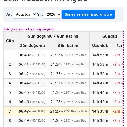
Ay:
Yıl:
Güneş verilerini görüntüle
Daha fazla görmek için sağa kaydırın
Gün doğumu / Gün batımı
Gündüz
Gün
Gün doğumu
Gün batımı
Uzunluk
Fark
1
06:40
21:36
14h 55m
-2m 37
62° K.K.Ç
298° Kuzey Batı
↑
↑
2
06:41
21:34
14h 53m
-2m 40
62° K.K.Ç
298° Kuzey Batı
↑
↑
3
06:42
21:33
14h 50m
-2m 42
63° K.K.Ç
297° Kuzey Batı
↑
↑
4
06:44
21:31
14h 47m
-2m 44
63° K.K.Ç
297° Kuzey Batı
↑
↑
5
06:45
21:30
14h 44m
-2m 46
64° K.K.Ç
296° Kuzey Batı
↑
↑
6
06:46
21:28
14h 42m
-2m 48
64° K.K.Ç
296° Kuzey Batı
↑
↑
7
06:47
21:27
14h 39m
-2m 50
64° K.K.Ç
295° Kuzey Batı
↑
↑
8
06:49
21:25
14h 36m
-2m 51
65° K.K.Ç
295° Kuzey Batı
↑
↑