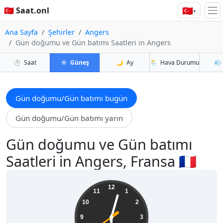
🇹🇷
🇹🇷 Saat.onl
▾
Ana Sayfa
Şehirler
Angers
Gün doğumu ve Gün batımı Saatleri in Angers
⏱️
Saat
☀️
Güneş
🌙
Ay
🌦️
Hava Durumu
💨
Gün doğumu/Gün batımı bugün
Gün doğumu/Gün batımı yarın
Gün doğumu ve Gün batımı
Saatleri in Angers, Fransa 🇫🇷
18:02:40
12
11
1
10
2
9
3