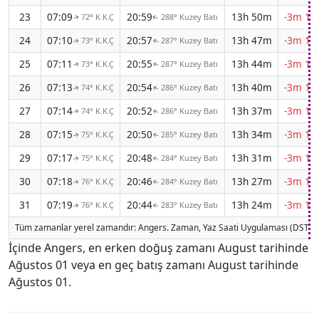
23
07:09
20:59
13h 50m
-3m 10
72° K.K.Ç
288° Kuzey Batı
↑
↑
24
07:10
20:57
13h 47m
-3m 11
73° K.K.Ç
287° Kuzey Batı
↑
↑
25
07:11
20:55
13h 44m
-3m 12
73° K.K.Ç
287° Kuzey Batı
↑
↑
26
07:13
20:54
13h 40m
-3m 13
74° K.K.Ç
286° Kuzey Batı
↑
↑
27
07:14
20:52
13h 37m
-3m 14
74° K.K.Ç
286° Kuzey Batı
↑
↑
28
07:15
20:50
13h 34m
-3m 14
75° K.K.Ç
285° Kuzey Batı
↑
↑
29
07:17
20:48
13h 31m
-3m 15
75° K.K.Ç
284° Kuzey Batı
↑
↑
30
07:18
20:46
13h 27m
-3m 16
76° K.K.Ç
284° Kuzey Batı
↑
↑
31
07:19
20:44
13h 24m
-3m 16
76° K.K.Ç
283° Kuzey Batı
↑
↑
Tüm zamanlar yerel zamandır: Angers. Zaman, Yaz Saati Uygulaması (DST) 
İçinde Angers, en erken doğuş zamanı August tarihinde
Ağustos 01 veya en geç batış zamanı August tarihinde
Ağustos 01.