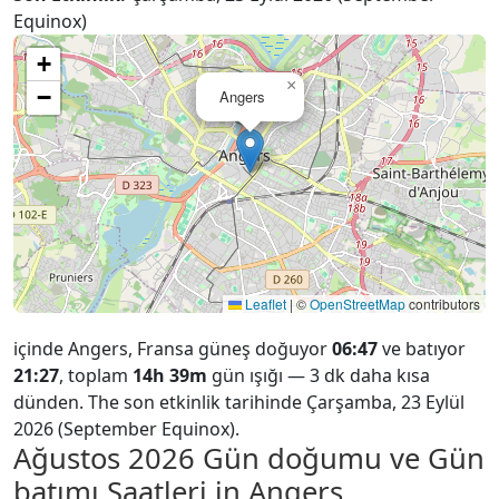
Equinox)
+
×
−
Angers
Leaflet
|
©
OpenStreetMap
contributors
içinde Angers, Fransa güneş doğuyor
06:47
ve batıyor
21:27
, toplam
14h 39m
gün ışığı — 3 dk daha kısa
dünden. The son etkinlik tarihinde Çarşamba, 23 Eylül
2026 (September Equinox).
Ağustos 2026
Gün doğumu ve Gün
batımı Saatleri in Angers