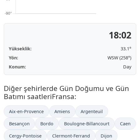
18:02
Yükseklik:
33.1°
Yön:
WSW (258°)
Konum:
Day
Diğer şehirlerde Gün Doğumu ve Gün
Batımı saatleriFransa:
Aix-en-Provence
Amiens
Argenteuil
Besançon
Bordo
Boulogne-Billancourt
Caen
Cergy-Pontoise
Clermont-Ferrand
Dijon