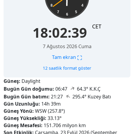
8
4
7
5
6
CET
18:02:40
7 Ağustos 2026 Cuma
⛶
Tam ekran
12 saatlik format göster
Güneş:
Daylight
↑
Bugün Gün doğumu:
06:47
64.3° K.K.Ç
↑
Bugün Gün batımı:
21:27
295.4° Kuzey Batı
Gün Uzunluğu:
14h 39m
Güneş Yönü:
WSW (257.8°)
Güneş Yüksekliği:
33.13°
Güneş Mesafesi:
151.706 milyon km
Son Etkinlik:
Çarşamba, 23 Eylül 2026 (September