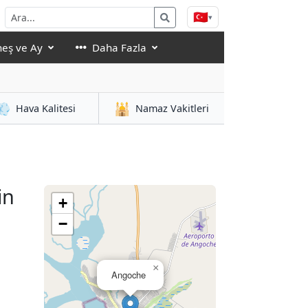
🇹🇷
▾
eş ve Ay
Daha Fazla
💨
🕌
Hava Kalitesi
Namaz Vakitleri
in
+
−
×
Angoche