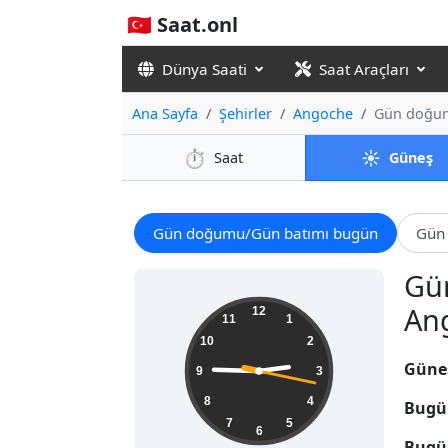
🇹🇷 Saat.onl
Dünya Saati
Saat Araçları
Ana Sayfa
Şehirler
Angoche
Gün doğumu
⏱️
☀️
Saat
Güneş
Gün doğumu/Gün batımı bugün
Gün 
Gün
02:45:18
Ang
12
11
1
10
2
Güne
9
3
8
4
Bugü
7
5
6
Bugü