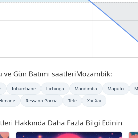
 ve Gün Batımı saatleriMozambik:
è
Inhambane
Lichinga
Mandimba
Maputo
M
limane
Ressano Garcia
Tete
Xai-Xai
eri Hakkında Daha Fazla Bilgi Edinin