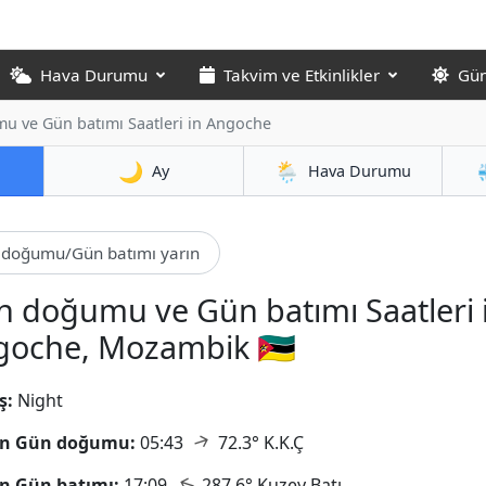
Hava Durumu
Takvim ve Etkinlikler
Gün
 ve Gün batımı Saatleri in Angoche
🌙
🌦️
Ay
Hava Durumu
doğumu/Gün batımı yarın
 doğumu ve Gün batımı Saatleri 
oche, Mozambik 🇲🇿
ş:
Night
↑
n Gün doğumu:
05:43
72.3° K.K.Ç
↑
n Gün batımı:
17:09
287.6° Kuzey Batı