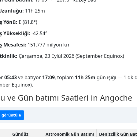
Uzunluğu:
11h 25m
ş Yönü:
E (81.8°)
 Yüksekliği:
-42.54°
 Mesafesi:
151.777 milyon km
tkinlik:
Çarşamba, 23 Eylül 2026 (September Equinox)
or
05:43
ve batıyor
17:09
, toplam
11h 25m
gün ışığı — 1 dk 
mber Equinox).
ve Gün batımı Saatleri in Angoche
i görüntüle
Gündüz
Astronomik Gün Batımı
Denizcilik Gün Ba