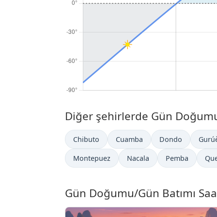
Diğer şehirlerde Gün Doğumu
Chibuto
Cuamba
Dondo
Gurú
Montepuez
Nacala
Pemba
Que
Gün Doğumu/Gün Batımı Saatl