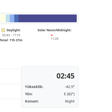
Daylight:
Solar Noon/Midnight:
05:43 - 17:10
━
11:26
Total: 11h 27m
02:45
Yükseklik:
-42.5°
Yön:
E (82°)
Konum:
Night