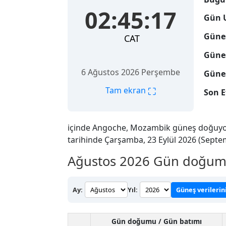
02:45:18
Gün 
Güne
CAT
Güneş
6 Ağustos 2026 Perşembe
Güneş
⛶
Tam ekran
Son E
içinde Angoche, Mozambik güneş doğuy
tarihinde Çarşamba, 23 Eylül 2026 (Septe
Ağustos 2026
Gün doğumu 
Ay:
Yıl:
Güneş verilerin
Gün doğumu / Gün batımı