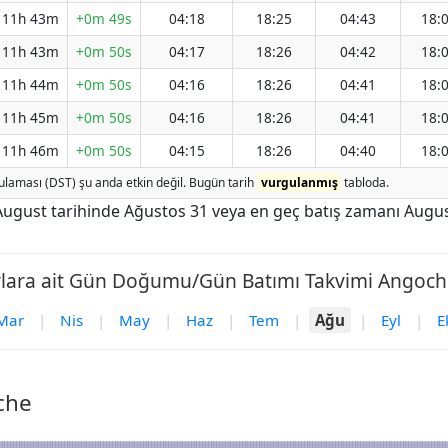
11h 43m
+0m 49s
04:18
18:25
04:43
18:
11h 43m
+0m 50s
04:17
18:26
04:42
18:
11h 44m
+0m 50s
04:16
18:26
04:41
18:
11h 45m
+0m 50s
04:16
18:26
04:41
18:
11h 46m
+0m 50s
04:15
18:26
04:40
18:
laması (DST) şu anda etkin değil. Bugün tarih
vurgulanmış
tabloda.
ugust tarihinde Ağustos 31 veya en geç batış zamanı Augus
ylara ait Gün Doğumu/Gün Batımı Takvimi Angoche
Mar
|
Nis
|
May
|
Haz
|
Tem
|
Ağu
|
Eyl
|
E
che