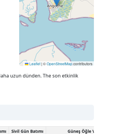
Leaflet
|
©
OpenStreetMap
contributors
daha uzun dünden. The son etkinlik
tımı
Sivil Gün Batımı
Güneş Öğle Vakti