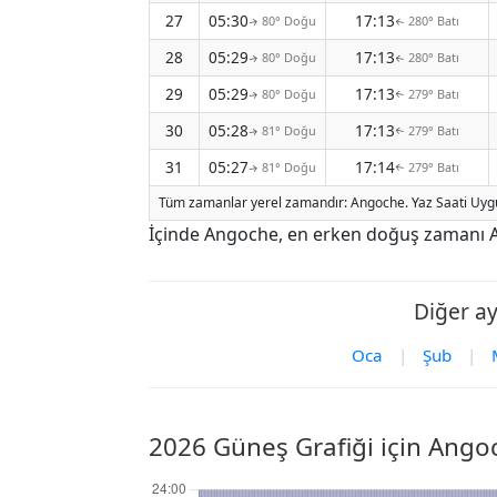
27
05:30
17:13
80° Doğu
280° Batı
↑
↑
28
05:29
17:13
80° Doğu
280° Batı
↑
↑
29
05:29
17:13
80° Doğu
279° Batı
↑
↑
30
05:28
17:13
81° Doğu
279° Batı
↑
↑
31
05:27
17:14
81° Doğu
279° Batı
↑
↑
Tüm zamanlar yerel zamandır: Angoche. Yaz Saati Uygu
İçinde Angoche, en erken doğuş zamanı A
Diğer a
Oca
|
Şub
|
2026 Güneş Grafiği için Ango