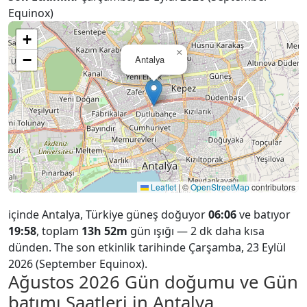
Equinox)
+
×
−
Antalya
Leaflet
|
©
OpenStreetMap
contributors
içinde Antalya, Türkiye güneş doğuyor
06:06
ve batıyor
19:58
, toplam
13h 52m
gün ışığı — 2 dk daha kısa
dünden. The son etkinlik tarihinde Çarşamba, 23 Eylül
2026 (September Equinox).
Ağustos 2026
Gün doğumu ve Gün
batımı Saatleri in Antalya