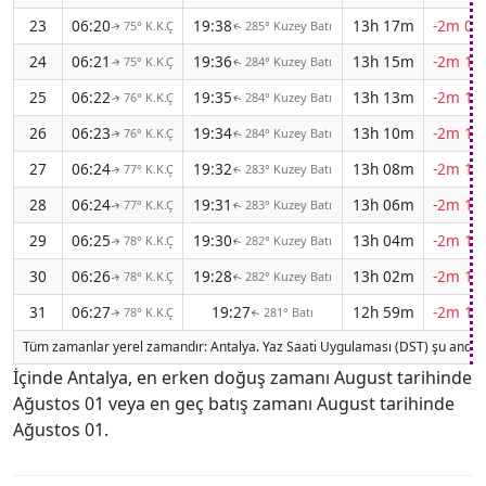
23
06:20
19:38
13h 17m
-2m 09
75° K.K.Ç
285° Kuzey Batı
↑
↑
24
06:21
19:36
13h 15m
-2m 10
75° K.K.Ç
284° Kuzey Batı
↑
↑
25
06:22
19:35
13h 13m
-2m 11
76° K.K.Ç
284° Kuzey Batı
↑
↑
26
06:23
19:34
13h 10m
-2m 11
76° K.K.Ç
284° Kuzey Batı
↑
↑
27
06:24
19:32
13h 08m
-2m 12
77° K.K.Ç
283° Kuzey Batı
↑
↑
28
06:24
19:31
13h 06m
-2m 12
77° K.K.Ç
283° Kuzey Batı
↑
↑
29
06:25
19:30
13h 04m
-2m 13
78° K.K.Ç
282° Kuzey Batı
↑
↑
30
06:26
19:28
13h 02m
-2m 13
78° K.K.Ç
282° Kuzey Batı
↑
↑
31
06:27
19:27
12h 59m
-2m 14
78° K.K.Ç
281° Batı
↑
↑
Tüm zamanlar yerel zamandır: Antalya. Yaz Saati Uygulaması (DST) şu anda e
İçinde Antalya, en erken doğuş zamanı August tarihinde
Ağustos 01 veya en geç batış zamanı August tarihinde
Ağustos 01.