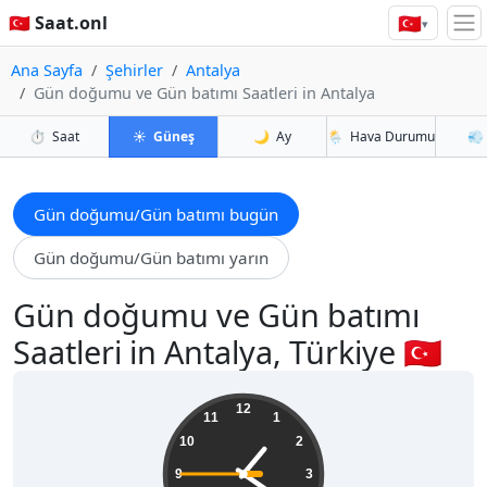
🇹🇷
🇹🇷 Saat.onl
▾
Ana Sayfa
Şehirler
Antalya
Gün doğumu ve Gün batımı Saatleri in Antalya
⏱️
Saat
☀️
Güneş
🌙
Ay
🌦️
Hava Durumu
💨
Gün doğumu/Gün batımı bugün
Gün doğumu/Gün batımı yarın
Gün doğumu ve Gün batımı
Saatleri in Antalya, Türkiye 🇹🇷
01:20:46
12
11
1
10
2
9
3