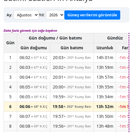
Ay:
Yıl:
Güneş verilerini görüntüle
Daha fazla görmek için sağa kaydırın
Gün doğumu / Gün batımı
Gündüz
Gün
Gün doğumu
Gün batımı
Uzunluk
Fark
1
06:02
20:03
14h 01m
-1m 44
67° K.K.Ç
293° Kuzey Batı
↑
↑
2
06:03
20:02
13h 59m
-1m 46
67° K.K.Ç
293° Kuzey Batı
↑
↑
3
06:04
20:01
13h 57m
-1m 47
67° K.K.Ç
293° Kuzey Batı
↑
↑
4
06:05
20:00
13h 55m
-1m 49
68° K.K.Ç
292° Kuzey Batı
↑
↑
5
06:05
19:59
13h 54m
-1m 50
68° K.K.Ç
292° Kuzey Batı
↑
↑
6
06:06
19:58
13h 52m
-1m 52
68° K.K.Ç
292° Kuzey Batı
↑
↑
7
06:07
19:57
13h 50m
-1m 53
69° K.K.Ç
291° Kuzey Batı
↑
↑
8
06:08
19:56
13h 48m
-1m 54
69° K.K.Ç
291° Kuzey Batı
↑
↑