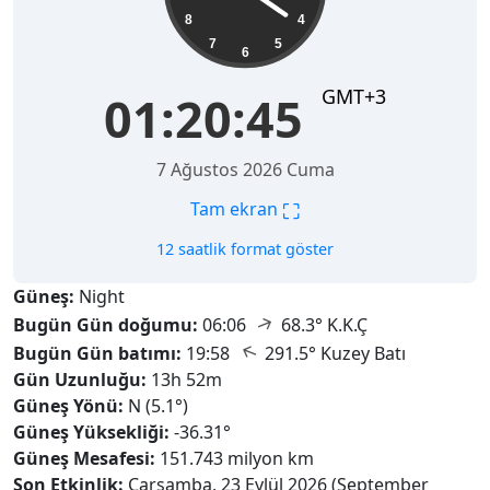
8
4
7
5
6
GMT+3
01:20:46
7 Ağustos 2026 Cuma
⛶
Tam ekran
12 saatlik format göster
Güneş:
Night
↑
Bugün Gün doğumu:
06:06
68.3° K.K.Ç
↑
Bugün Gün batımı:
19:58
291.5° Kuzey Batı
Gün Uzunluğu:
13h 52m
Güneş Yönü:
N (5.1°)
Güneş Yüksekliği:
-36.31°
Güneş Mesafesi:
151.743 milyon km
Son Etkinlik:
Çarşamba, 23 Eylül 2026 (September