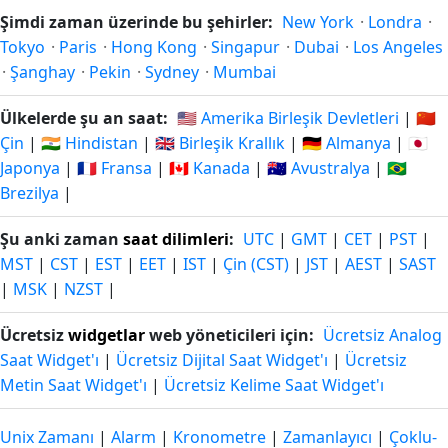
Şimdi zaman üzerinde bu şehirler:
New York
·
Londra
·
Tokyo
·
Paris
·
Hong Kong
·
Singapur
·
Dubai
·
Los Angeles
·
Şanghay
·
Pekin
·
Sydney
·
Mumbai
Ülkelerde şu an saat:
🇺🇸 Amerika Birleşik Devletleri
|
🇨🇳
Çin
|
🇮🇳 Hindistan
|
🇬🇧 Birleşik Krallık
|
🇩🇪 Almanya
|
🇯🇵
Japonya
|
🇫🇷 Fransa
|
🇨🇦 Kanada
|
🇦🇺 Avustralya
|
🇧🇷
Brezilya
|
Şu anki zaman
saat dilimleri
:
UTC
|
GMT
|
CET
|
PST
|
MST
|
CST
|
EST
|
EET
|
IST
|
Çin (CST)
|
JST
|
AEST
|
SAST
|
MSK
|
NZST
|
Ücretsiz
widgetlar
web yöneticileri için:
Ücretsiz Analog
Saat Widget'ı
|
Ücretsiz Dijital Saat Widget'ı
|
Ücretsiz
Metin Saat Widget'ı
|
Ücretsiz Kelime Saat Widget'ı
Unix Zamanı
|
Alarm
|
Kronometre
|
Zamanlayıcı
|
Çoklu-