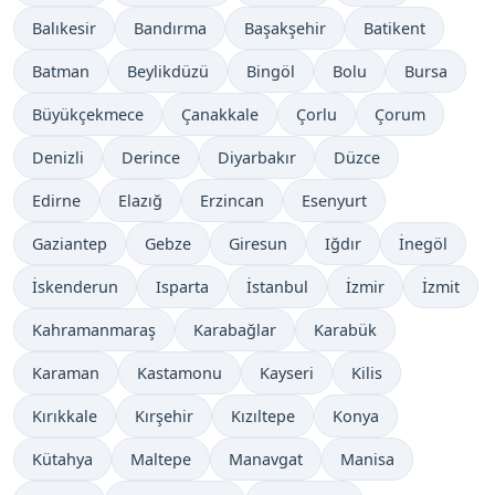
Balıkesir
Bandırma
Başakşehir
Batikent
Batman
Beylikdüzü
Bingöl
Bolu
Bursa
Büyükçekmece
Çanakkale
Çorlu
Çorum
Denizli
Derince
Diyarbakır
Düzce
Edirne
Elazığ
Erzincan
Esenyurt
Gaziantep
Gebze
Giresun
Iğdır
İnegöl
İskenderun
Isparta
İstanbul
İzmir
İzmit
Kahramanmaraş
Karabağlar
Karabük
Karaman
Kastamonu
Kayseri
Kilis
Kırıkkale
Kırşehir
Kızıltepe
Konya
Kütahya
Maltepe
Manavgat
Manisa