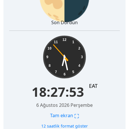
Son Dördün
18:27:54
12
11
1
10
2
9
3
8
4
7
5
6
EAT
18:27:54
6 Ağustos 2026 Perşembe
⛶
Tam ekran
12 saatlik format göster