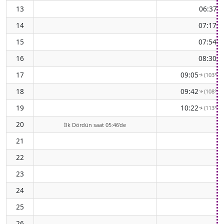
13
06:37
↑
14
07:17
↑
15
07:54
↑
16
08:30
↑
17
09:05
(103° D
↑
18
09:42
(108° D
↑
19
10:22
(113° D
↑
20
İlk Dördün saat 05:46'de
21
22
23
24
25
26