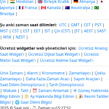
Çin
|
🇮🇳 Hindistan
|
🇬🇧 Birleşik Krallık
|
🇩🇪 Almanya
|
🇯🇵
Japonya
|
🇫🇷 Fransa
|
🇨🇦 Kanada
|
🇦🇺 Avustralya
|
🇧🇷
Brezilya
|
Şu anki zaman
saat dilimleri
:
UTC
|
GMT
|
CET
|
PST
|
MST
|
CST
|
EST
|
EET
|
IST
|
Çin (CST)
|
JST
|
AEST
|
SAST
|
MSK
|
NZST
|
Ücretsiz
widgetlar
web yöneticileri için:
Ücretsiz Analog
Saat Widget'ı
|
Ücretsiz Dijital Saat Widget'ı
|
Ücretsiz
Metin Saat Widget'ı
|
Ücretsiz Kelime Saat Widget'ı
Unix Zamanı
|
Alarm
|
Kronometre
|
Zamanlayıcı
|
Çoklu-
Zamanlayıcı
|
Daha Fazla Zaman Aracı
|
Sayım Araçları
|
Saat Dilimi Dönüştürücü
|
Tarih Dönüştürücü
|
Makale
|
Tatil
|
⏰ Zamanı Anlamak
|
☀️ Güneş Hakkında
Bilgi Edinin
|
🌕 Ay Hakkında Bilgi Edinin
|
🎉 Resmi Tatiller
Bilgisi
|
🌐 Saat Dilimi Bilgisi
2025 © Saat.onl - ⌚
Zaman şu15:27:53