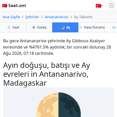
🇹🇷
🇹🇷 Saat.onl
▾
Ana Sayfa
Şehirler
Antananarivo
Ay Takvimi
⏱️
Saat
☀️
Güneş
🌙
Ay
🌦️
Hava Durumu
💨
Bu gece Antananarivo şehrinde Ay Gibbous Azalıyor
evresinde ve %4761.5% aydınlık; bir sonraki dolunay 28
Ağu 2026, 07:18 tarihinde.
Ayın doğuşu, batışı ve Ay
evreleri in Antananarivo,
Madagaskar
🌗