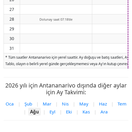
27
28
Dolunay saat 07:18'de
29
30
31
* Tüm saatler Antananarivo için yerel saattir. Ay doğuşu ve batış saatleri, Ay
Tablo, olayın o belirli yerel günde gerçekleşmemesi veya Ay'ın kutup çevresind
2026 yılı için Antananarivo dışında diğer aylar
için Ay Takvimi:
Oca
|
Şub
|
Mar
|
Nis
|
May
|
Haz
|
Tem
|
Ağu
|
Eyl
|
Eki
|
Kas
|
Ara