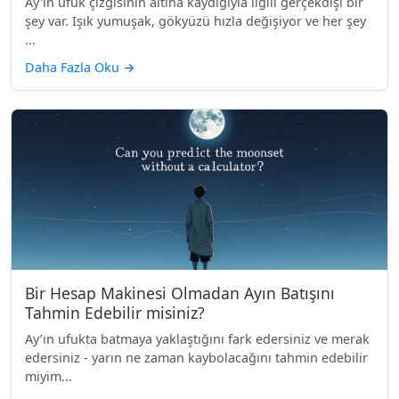
Ay'ın ufuk çizgisinin altına kaydığıyla ilgili gerçekdışı bir
şey var. Işık yumuşak, gökyüzü hızla değişiyor ve her şey
...
Daha Fazla Oku
→
Bir Hesap Makinesi Olmadan Ayın Batışını
Tahmin Edebilir misiniz?
Ay’ın ufukta batmaya yaklaştığını fark edersiniz ve merak
edersiniz - yarın ne zaman kaybolacağını tahmin edebilir
miyim...