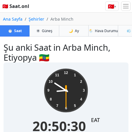
🇹🇷
🇹🇷 Saat.onl
▾
Ana Sayfa
Şehirler
Arba Minch
⏱️
Saat
☀️
Güneş
🌙
Ay
🌦️
Hava Durumu
💨
Şu anki Saat in Arba Minch,
Etiyopya 🇪🇹
20:50:31
12
11
1
10
2
9
3
8
4
7
5
6
EAT
20:50:31