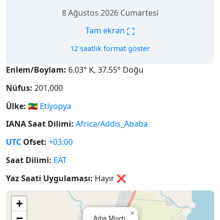
8 Ağustos 2026 Cumartesi
⛶
Tam ekran
12 saatlik format göster
Enlem/Boylam:
6.03° K, 37.55° Doğu
Nüfus:
201,000
Ülke:
🇪🇹
Etiyopya
IANA Saat Dilimi:
Africa/Addis_Ababa
UTC
Ofset:
+03:00
Saat Dilimi:
EAT
Yaz Saati Uygulaması:
Hayır
❌
+
×
−
Arba Minch