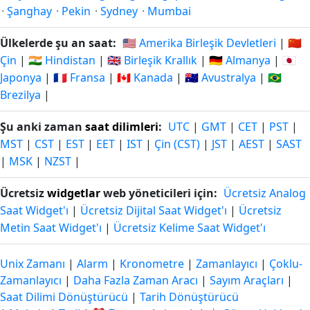
·
Şanghay
·
Pekin
·
Sydney
·
Mumbai
Ülkelerde şu an saat:
🇺🇸 Amerika Birleşik Devletleri
|
🇨🇳
Çin
|
🇮🇳 Hindistan
|
🇬🇧 Birleşik Krallık
|
🇩🇪 Almanya
|
🇯🇵
Japonya
|
🇫🇷 Fransa
|
🇨🇦 Kanada
|
🇦🇺 Avustralya
|
🇧🇷
Brezilya
|
Şu anki zaman
saat dilimleri
:
UTC
|
GMT
|
CET
|
PST
|
MST
|
CST
|
EST
|
EET
|
IST
|
Çin (CST)
|
JST
|
AEST
|
SAST
|
MSK
|
NZST
|
Ücretsiz
widgetlar
web yöneticileri için:
Ücretsiz Analog
Saat Widget'ı
|
Ücretsiz Dijital Saat Widget'ı
|
Ücretsiz
Metin Saat Widget'ı
|
Ücretsiz Kelime Saat Widget'ı
Unix Zamanı
|
Alarm
|
Kronometre
|
Zamanlayıcı
|
Çoklu-
Zamanlayıcı
|
Daha Fazla Zaman Aracı
|
Sayım Araçları
|
Saat Dilimi Dönüştürücü
|
Tarih Dönüştürücü