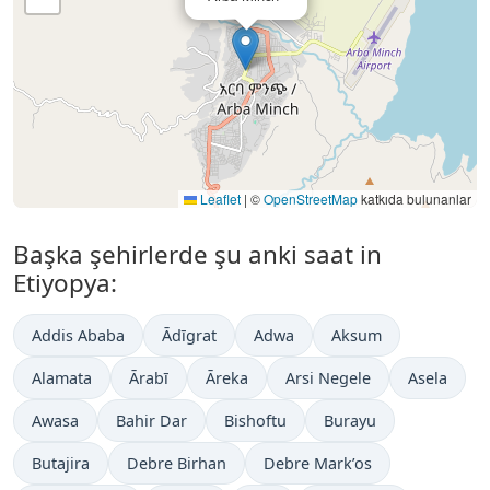
Leaflet
|
©
OpenStreetMap
katkıda bulunanlar
Başka şehirlerde şu anki saat in
Etiyopya:
Addis Ababa
Ādīgrat
Adwa
Aksum
Alamata
Ārabī
Āreka
Arsi Negele
Asela
Awasa
Bahir Dar
Bishoftu
Burayu
Butajira
Debre Birhan
Debre Mark’os