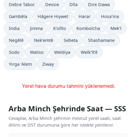
Debre Tabor
Dessie
Dīla
Dire Dawa
Gambēla
Hāgere Hiywet
Harar
Hosa’ina
India
Jimma
K’olīto
Kombolcha
Mek’ī
Negēlē
Nek’emtē
Sebeta
Shashamane
Sodo
Waliso
Weldiya
Welk’īt’ē
Yirga ‘Alem
Ziway
Yerel hava durumu tahmini yüklenemedi.
Arba Minch Şehrinde Saat — SSS
Cevaplar, Arba Minch şehrinin mevcut yerel saati, saat
dilimi ve DST durumuna göre her istekte yenilenir.