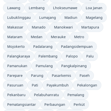
Lawang
Lembang
Lhokseumawe
Loa Janan
Lubuklinggau
Lumajang
Madiun
Magelang
Makassar
Manado
Manokwari
Martapura
Mataram
Medan
Merauke
Metro
Mojokerto
Padalarang
Padangsidempuan
Palangkaraya
Palembang
Palopo
Palu
Pamanukan
Pamulang
Pangkalpinang
Parepare
Parung
Pasarkemis
Paseh
Pasuruan
Pati
Payakumbuh
Pekalongan
Pekanbaru
Pelabuhanratu
Pemalang
Pematangsiantar
Perbaungan
Perküt