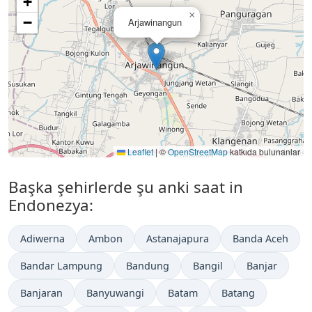
+
×
−
Arjawinangun
Leaflet
|
©
OpenStreetMap
katkıda bulunanlar
Başka şehirlerde şu anki saat in
Endonezya:
Adiwerna
Ambon
Astanajapura
Banda Aceh
Bandar Lampung
Bandung
Bangil
Banjar
Banjaran
Banyuwangi
Batam
Batang