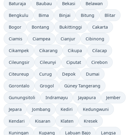
Baturaja
Baubau
Bekasi
Belawan
Bengkulu
Bima
Binjai
Bitung
Blitar
Bogor
Bontang
Bukittinggi
Cakarta
Ciamis
Ciampea
Cianjur
Cibinong
Cikampek
Cikarang
Cikupa
Cilacap
Cileungsir
Cileunyi
Ciputat
Cirebon
Citeureup
Curug
Depok
Dumai
Gorontalo
Grogol
Güney Tangerang
Gunungsitoli
Indramayu
Jayapura
Jember
Jepara
Jombang
Kediri
Kedungwuni
Kendari
Kisaran
Klaten
Kresek
Kuningan
Kupang
Labuan Bajo
Langsa