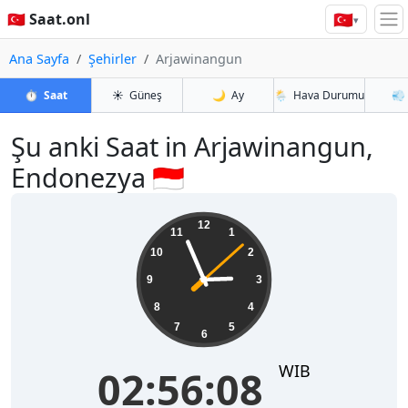
🇹🇷
🇹🇷 Saat.onl
▾
Ana Sayfa
Şehirler
Arjawinangun
⏱️
Saat
☀️
Güneş
🌙
Ay
🌦️
Hava Durumu
💨
Şu anki Saat in Arjawinangun,
Endonezya 🇮🇩
02:56:08
12
11
1
10
2
9
3
8
4
7
5
6
WIB
02:56:08