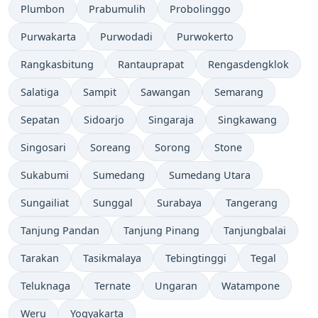
Plumbon
Prabumulih
Probolinggo
Purwakarta
Purwodadi
Purwokerto
Rangkasbitung
Rantauprapat
Rengasdengklok
Salatiga
Sampit
Sawangan
Semarang
Sepatan
Sidoarjo
Singaraja
Singkawang
Singosari
Soreang
Sorong
Stone
Sukabumi
Sumedang
Sumedang Utara
Sungailiat
Sunggal
Surabaya
Tangerang
Tanjung Pandan
Tanjung Pinang
Tanjungbalai
Tarakan
Tasikmalaya
Tebingtinggi
Tegal
Teluknaga
Ternate
Ungaran
Watampone
Weru
Yogyakarta