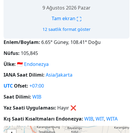
9 Ağustos 2026 Pazar
⛶
Tam ekran
12 saatlik format göster
Enlem/Boylam:
6.65° Güney, 108.41° Doğu
Nüfus:
105,845
Ülke:
🇮🇩
Endonezya
IANA Saat Dilimi:
Asia/Jakarta
UTC
Ofset:
+07:00
Saat Dilimi:
WIB
Yaz Saati Uygulaması:
Hayır
❌
Kış Saati Kısaltmaları Endonezya:
WIB
,
WIT
,
WITA