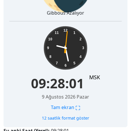
Gibbous Azalıyor
09:28:02
12
11
1
10
2
9
3
8
4
7
5
6
MSK
09:28:02
9 Ağustos 2026 Pazar
⛶
Tam ekran
12 saatlik format göster
Şu anki Saat (Yerel):
09:28:02