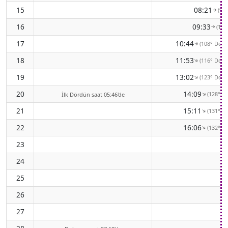
15
08:21
(90
↑
16
09:33
(100
↑
17
10:44
(108° Doğ
↑
18
11:53
(116° Doğ
↑
19
13:02
(123° Doğ
↑
20
14:09
(128° G
↑
İlk Dördün saat 05:46'de
21
15:11
(131° G
↑
22
16:06
(132° G
↑
23
24
25
26
27