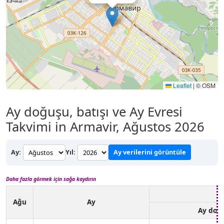
Leaflet
|
© OSM
Ay doğuşu, batışı ve Ay Evresi
Takvimi in Armavir, Ağustos 2026
Ay:
Yıl:
Ay verilerini görüntüle
Daha fazla görmek için sağa kaydırın
Ağu
Ay
Ay doğ