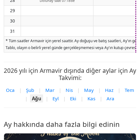
28
Dolunay saat 07:18'de
29
30
31
* Tüm saatler Armavir için yerel saattir. Ay doğuşu ve batış saatleri, Ay'ın g
Tablo, olayın o belirli yerel günde gerçekleşmemesi veya Ay'ın kutup çevresind
2026 yılı için Armavir dışında diğer aylar için Ay
Takvimi:
Oca
|
Şub
|
Mar
|
Nis
|
May
|
Haz
|
Tem
|
Ağu
|
Eyl
|
Eki
|
Kas
|
Ara
Ay hakkında daha fazla bilgi edinin