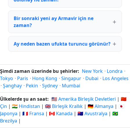
Bir sonraki yeni ay Armavir için ne
zaman?
Ay neden bazen ufukta turuncu görünür?
Şimdi zaman üzerinde bu şehirler:
New York
·
Londra
·
Tokyo
·
Paris
·
Hong Kong
·
Singapur
·
Dubai
·
Los Angeles
·
Şanghay
·
Pekin
·
Sydney
·
Mumbai
Ülkelerde şu an saat:
🇺🇸 Amerika Birleşik Devletleri
|
🇨🇳
Çin
|
🇮🇳 Hindistan
|
🇬🇧 Birleşik Krallık
|
🇩🇪 Almanya
|
🇯🇵
Japonya
|
🇫🇷 Fransa
|
🇨🇦 Kanada
|
🇦🇺 Avustralya
|
🇧🇷
Brezilya
|