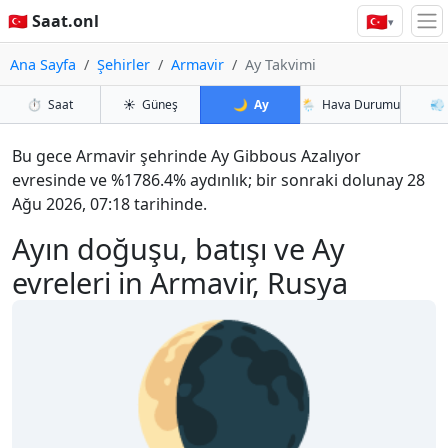
🇹🇷
🇹🇷 Saat.onl
▾
Ana Sayfa
Şehirler
Armavir
Ay Takvimi
⏱️
Saat
☀️
Güneş
🌙
Ay
🌦️
Hava Durumu
💨
Bu gece Armavir şehrinde Ay Gibbous Azalıyor
evresinde ve %1786.4% aydınlık; bir sonraki dolunay 28
Ağu 2026, 07:18 tarihinde.
Ayın doğuşu, batışı ve Ay
evreleri in Armavir, Rusya
🌘