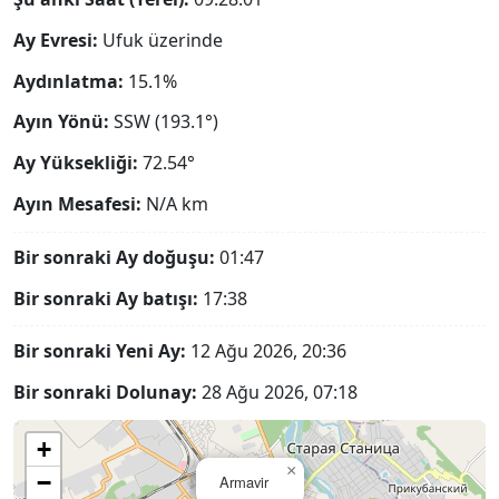
Ay Evresi:
Ufuk üzerinde
Aydınlatma:
15.1%
Ayın Yönü:
SSW (193.1°)
Ay Yüksekliği:
72.54°
Ayın Mesafesi:
N/A
km
Bir sonraki Ay doğuşu:
01:47
Bir sonraki Ay batışı:
17:38
Bir sonraki Yeni Ay:
12 Ağu 2026, 20:36
Bir sonraki Dolunay:
28 Ağu 2026, 07:18
+
×
−
Armavir