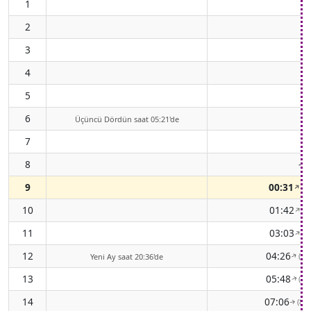
1
2
3
4
5
6
Üçüncü Dördün saat 05:21'de
7
8
-
9
00:31
(4
↑
10
01:42
(5
↑
11
03:03
(5
↑
12
04:26
(62
↑
Yeni Ay saat 20:36'de
13
05:48
(71
↑
14
07:06
(81
↑