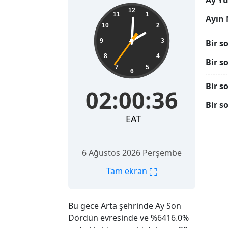
Ay Yü
02:00:37
12
11
1
Ayın 
10
2
9
3
Bir s
8
4
Bir s
7
5
6
Bir s
02:00:37
Bir s
EAT
6 Ağustos 2026 Perşembe
⛶
Tam ekran
Bu gece Arta şehrinde Ay Son
Dördün evresinde ve %6416.0%