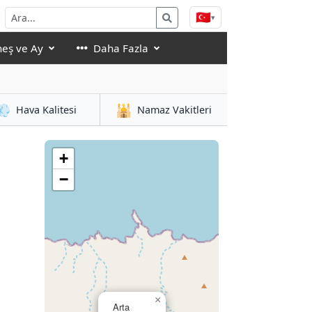
🇹🇷
▾
eş ve Ay
Daha Fazla
💨
🕌
Hava Kalitesi
Namaz Vakitleri
+
−
×
Arta