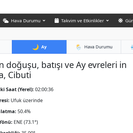
Hava Durumu
Takvim ve Etkinlikler
Gün
🌙
🌦️
Ay
Hava Durumu
n doğuşu, batışı ve Ay evreleri in
a, Cibuti
ki Saat (Yerel):
02:00:37
resi:
Ufuk üzerinde
nlatma:
50.4%
Yönü:
ENE (73.1°)