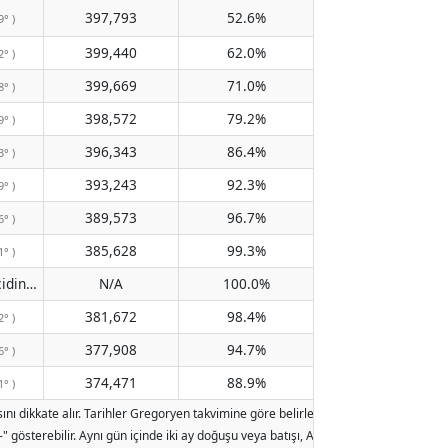
397,793
52.6%
9° )
399,440
62.0%
2° )
399,669
71.0%
8° )
398,572
79.2%
9° )
396,343
86.4%
3° )
393,243
92.3%
9° )
389,573
96.7%
6° )
385,628
99.3%
1° )
Meridyen geçidinden geçmiyor
N/A
100.0%
( N/A )
381,672
98.4%
2° )
377,908
94.7%
6° )
374,471
88.9%
1° )
ını dikkate alır. Tarihler Gregoryen takvimine göre belirlenmiştir. Aydınlanma, ay
sterebilir. Aynı gün içinde iki ay doğuşu veya batışı, Ay'ın yörünge hareketi ve y