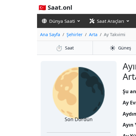
🇹🇷 Saat.onl
Dünya Saati
Saat Araçları
Ana Sayfa
Şehirler
Arta
Ay Takvimi
⏱️
☀️
Saat
Güneş
🌗
Ayı
Art
Şu an
Ay Ev
Aydı
Son Dördün
Ayın 