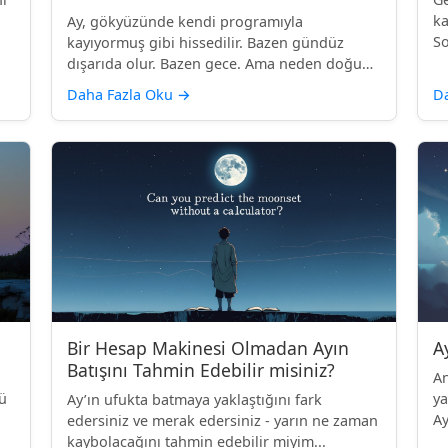
ka
Ay, gökyüzünde kendi programıyla
So
kayıyormuş gibi hissedilir. Bazen gündüz
dışarıda olur. Bazen gece. Ama neden doğup
bat...
Daha Fazla Oku
→
D
Bir Hesap Makinesi Olmadan Ayın
A
Batışını Tahmin Edebilir misiniz?
An
zü
ya
Ay’ın ufukta batmaya yaklaştığını fark
Ay
edersiniz ve merak edersiniz - yarın ne zaman
kaybolacağını tahmin edebilir miyim...