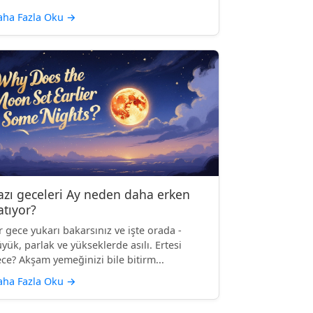
aha Fazla Oku
→
azı geceleri Ay neden daha erken
atıyor?
r gece yukarı bakarsınız ve işte orada -
yük, parlak ve yükseklerde asılı. Ertesi
ce? Akşam yemeğinizi bile bitirm...
aha Fazla Oku
→