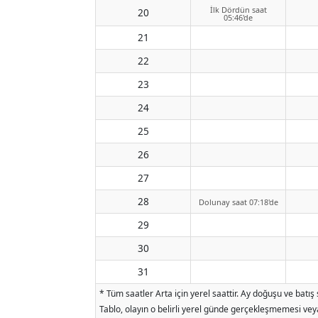
İlk Dördün saat
20
05:46'de
21
22
23
24
25
26
27
28
Dolunay saat 07:18'de
29
30
31
* Tüm saatler Arta için yerel saattir. Ay doğuşu ve batı
Tablo, olayın o belirli yerel günde gerçekleşmemesi veya