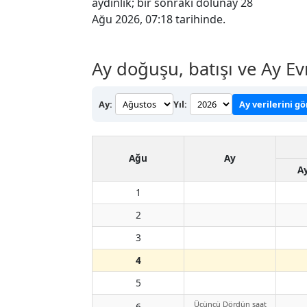
aydınlık; bir sonraki dolunay 28
Ağu 2026, 07:18 tarihinde.
Ay doğuşu, batışı ve Ay Ev
Ay:
Yıl:
Ay verilerini g
Ağu
Ay
A
1
2
3
4
5
Üçüncü Dördün saat
6