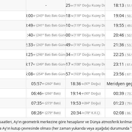
-
12:25
18:13
(116° Doğu Kuzey Doğu)
( 51.
↑
00:00
13:18
19:04
(243° Batı Batı Güney)
(118° Doğu Kuzey Doğu)
↑
( 50.
↑
00:49
14:10
19:55
(241° Batı Batı Güney)
(119° Doğu Kuzey Doğu)
↑
↑
( 49.
01:40
15:00
20:46
(241° Batı Batı Güney)
(118° Doğu Kuzey Doğu)
↑
↑
( 50.
02:33
15:49
21:36
(243° Batı Batı Güney)
(116° Doğu Kuzey Doğu)
( 53.
↑
↑
03:25
16:34
22:25
(246° Batı Batı Güney)
(113° Doğu Kuzey Doğu)
( 56.
↑
↑
04:17
17:17
23:11
(249° Batı Batı Güney)
(108° Doğu Kuzey Doğu)
( 61.
↑
↑
05:08
17:57
23:56
(254° Batı Batı Güney)
(103° Doğu Kuzey Doğu)
( 67.
↑
↑
05:57
18:36
(260° Batı)
(97° Doğu)
↑
↑
06:46
19:14
00:39
(266° Batı)
(90° Doğu)
( 73.
↑
↑
07:35
19:53
01:23
(273° Batı)
(84° Doğu)
( 79.
↑
↑
08:26
20:34
02:08
(279° Batı)
(78° K.K.Ç)
( 86.
↑
↑
ş saatleri, Ay'ın geometrik merkezine göre hesaplanır ve Dünya atmosferik kırılmas
 Ay'ın kutup çevresinde olması (her zaman yukarıda veya aşağıda) durumunda "-" gö