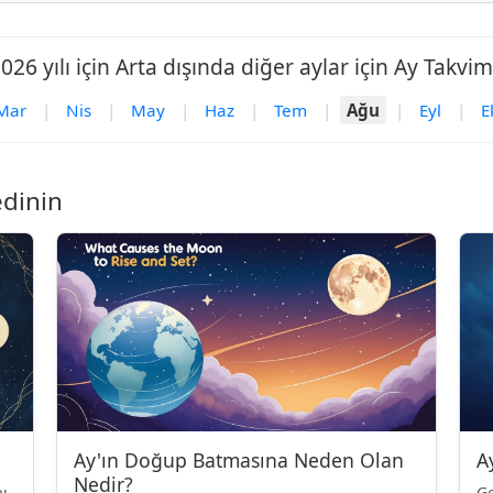
026 yılı için Arta dışında diğer aylar için Ay Takvim
Mar
|
Nis
|
May
|
Haz
|
Tem
|
Ağu
|
Eyl
|
E
edinin
Ay'ın Doğup Batmasına Neden Olan
A
Nedir?
ı
Ge