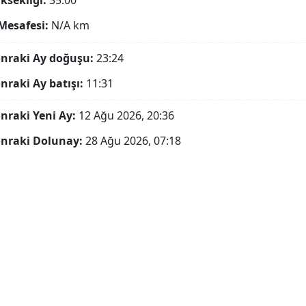
ksekliği:
35.00°
Mesafesi:
N/A
km
onraki Ay doğuşu:
23:24
onraki Ay batışı:
11:31
onraki Yeni Ay:
12 Ağu 2026, 20:36
onraki Dolunay:
28 Ağu 2026, 07:18