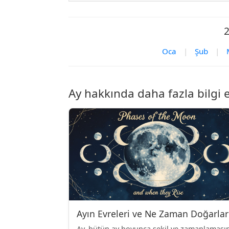
2
Oca
|
Şub
|
Ay hakkında daha fazla bilgi 
Ayın Evreleri ve Ne Zaman Doğarlar
Ay, bütün ay boyunca şekil ve zamanlamasın