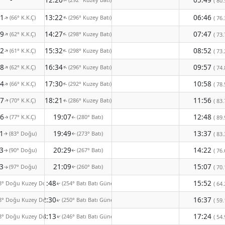
( 80.
↑
11
13:22
06:46
(66° K.K.Ç)
(296° Kuzey Batı)
( 76.
↑
↑
09
14:27
07:47
(62° K.K.Ç)
(298° Kuzey Batı)
↑
↑
( 73.
12
15:32
08:52
(61° K.K.Ç)
(298° Kuzey Batı)
↑
↑
( 73.
18
16:34
09:57
(62° K.K.Ç)
(296° Kuzey Batı)
↑
( 74.
↑
24
17:30
10:58
(66° K.K.Ç)
(292° Kuzey Batı)
( 78.
↑
↑
27
18:21
11:56
(70° K.K.Ç)
(286° Kuzey Batı)
( 83.
↑
↑
26
19:07
12:48
(77° K.K.Ç)
(280° Batı)
( 89.
↑
↑
1
19:49
13:37
(83° Doğu)
(273° Batı)
( 83.
↑
↑
3
20:29
14:22
(90° Doğu)
(267° Batı)
( 76.
↑
↑
3
21:09
15:07
(97° Doğu)
(260° Batı)
( 70.
↑
↑
21:48
15:52
3° Doğu Kuzey Doğu)
(254° Batı Batı Güney)
( 64.
↑
22:30
16:37
8° Doğu Kuzey Doğu)
(250° Batı Batı Güney)
( 59.
↑
23:13
17:24
3° Doğu Kuzey Doğu)
(246° Batı Batı Güney)
( 54.
↑