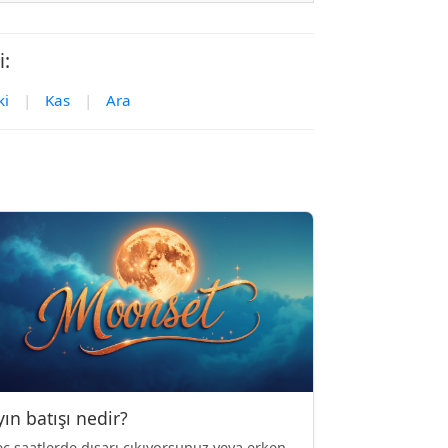
i:
ki
|
Kas
|
Ara
yın batışı nedir?
ç saatlerde dışarı çıkıyorsunuz veya erken