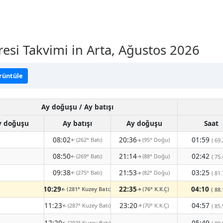
resi Takvimi in Arta, Ağustos 2026
örüntüle
Ay doğuşu / Ay batışı
y doğuşu
Ay batışı
Ay doğuşu
Saat
08:02
20:36
01:59
(262° Batı)
(95° Doğu)
( 69.
↑
↑
08:50
21:14
02:42
(269° Batı)
(88° Doğu)
( 75.
↑
↑
09:38
21:53
03:25
(275° Batı)
(82° Doğu)
( 81.
↑
↑
10:29
22:35
04:10
(281° Kuzey Batı)
(76° K.K.Ç)
( 88.
↑
↑
11:23
23:20
04:57
(287° Kuzey Batı)
(70° K.K.Ç)
( 85.
↑
↑
-
12:20
05:49
(292° Kuzey Batı)