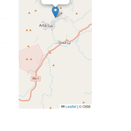
Leaflet
|
© OSM