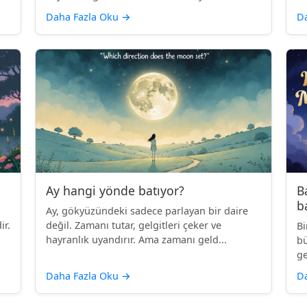
Daha Fazla Oku
→
D
Ay hangi yönde batıyor?
B
b
Ay, gökyüzündeki sadece parlayan bir daire
ir.
değil. Zamanı tutar, gelgitleri çeker ve
Bi
hayranlık uyandırır. Ama zamanı geld...
bü
ge
Daha Fazla Oku
→
D