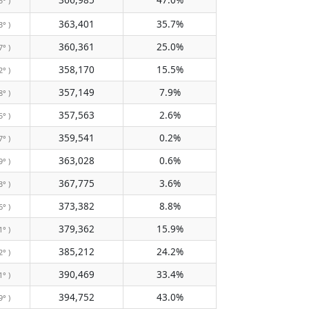
5° )
363,401
35.7%
3° )
360,361
25.0%
7° )
358,170
15.5%
2° )
357,149
7.9%
8° )
357,563
2.6%
5° )
359,541
0.2%
7° )
363,028
0.6%
9° )
367,775
3.6%
3° )
373,382
8.8%
6° )
379,362
15.9%
1° )
385,212
24.2%
2° )
390,469
33.4%
1° )
394,752
43.0%
9° )