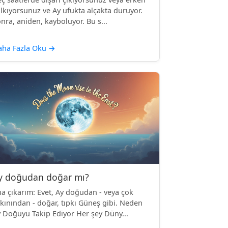
lkıyorsunuz ve Ay ufukta alçakta duruyor.
nra, aniden, kayboluyor. Bu s...
aha Fazla Oku
→
y doğudan doğar mı?
a çıkarım: Evet, Ay doğudan - veya çok
kınından - doğar, tıpkı Güneş gibi. Neden
 Doğuyu Takip Ediyor Her şey Düny...