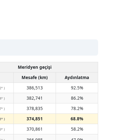
Meridyen geçişi
Mesafe (km)
Aydınlatma
386,513
92.5%
2° )
382,741
86.2%
4° )
378,835
78.2%
7° )
374,851
68.8%
1° )
370,861
58.2%
9° )
366,985
47.0%