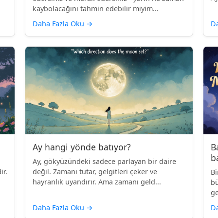
kaybolacağını tahmin edebilir miyim...
Daha Fazla Oku
→
D
Ay hangi yönde batıyor?
B
b
Ay, gökyüzündeki sadece parlayan bir daire
ir.
değil. Zamanı tutar, gelgitleri çeker ve
Bi
hayranlık uyandırır. Ama zamanı geld...
bü
ge
Daha Fazla Oku
→
D