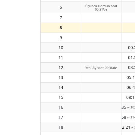
Üçüncü Dördün saat
6
05:21'de
7
8
9
10
00:
11
01:
12
03:
Yeni Ay saat 20:36'de
13
05:
14
06:
15
08:1
16
09:35
(10
↑
17
10:58
(11
↑
18
12:21
↑