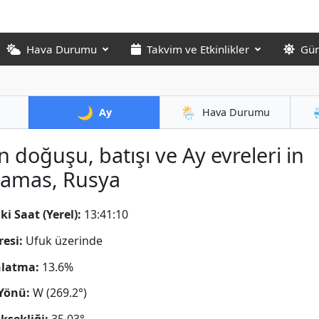
Hava Durumu
Takvim ve Etkinlikler
Gün
🌙
🌦️
Ay
Hava Durumu
n doğuşu, batışı ve Ay evreleri in
zamas, Rusya
ki Saat (Yerel):
13:41:11
resi:
Ufuk üzerinde
nlatma:
13.6%
Yönü:
W (269.2°)