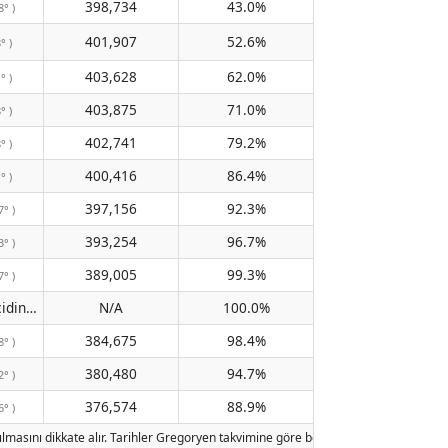
398,734
43.0%
8° )
401,907
52.6%
° )
403,628
62.0%
° )
403,875
71.0%
° )
402,741
79.2%
° )
400,416
86.4%
° )
397,156
92.3%
7° )
393,254
96.7%
3° )
389,005
99.3%
7° )
Meridyen geçidinden geçmiyor
N/A
100.0%
( N/A )
384,675
98.4%
8° )
380,480
94.7%
2° )
376,574
88.9%
6° )
lmasını dikkate alır. Tarihler Gregoryen takvimine göre belirlenmiştir. Aydınlanma