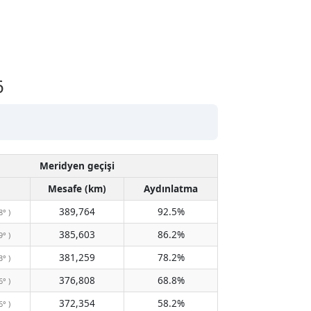
6
Meridyen geçişi
Mesafe (km)
Aydınlatma
389,764
92.5%
8° )
385,603
86.2%
9° )
381,259
78.2%
3° )
376,808
68.8%
6° )
372,354
58.2%
6° )