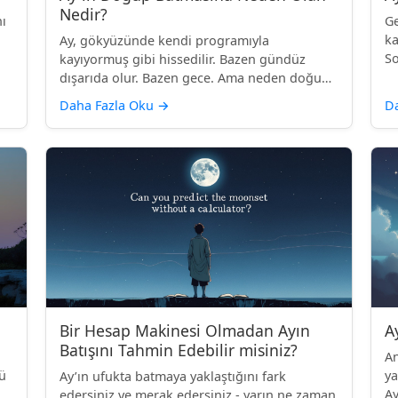
Nedir?
ı
Ge
ka
Ay, gökyüzünde kendi programıyla
So
kayıyormuş gibi hissedilir. Bazen gündüz
dışarıda olur. Bazen gece. Ama neden doğup
bat...
Daha Fazla Oku
→
D
Bir Hesap Makinesi Olmadan Ayın
A
Batışını Tahmin Edebilir misiniz?
An
zü
ya
Ay’ın ufukta batmaya yaklaştığını fark
Ay
edersiniz ve merak edersiniz - yarın ne zaman