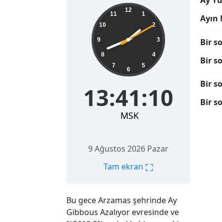
Ay Yü
13:41:11
12
11
1
Ayın 
10
2
9
3
Bir s
8
4
Bir s
7
5
6
Bir s
13:41:11
Bir s
MSK
9 Ağustos 2026 Pazar
⛶
Tam ekran
Bu gece Arzamas şehrinde Ay
Gibbous Azalıyor evresinde ve