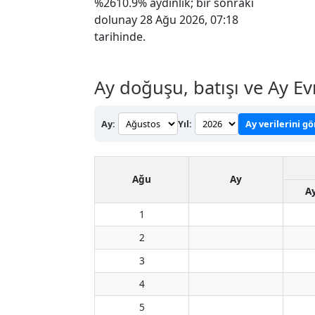
%2610.9% aydınlık; bir sonraki
dolunay 28 Ağu 2026, 07:18
tarihinde.
Ay doğuşu, batışı ve Ay E
Ay:
Yıl:
Ay verilerini g
Ağu
Ay
A
1
2
3
4
5