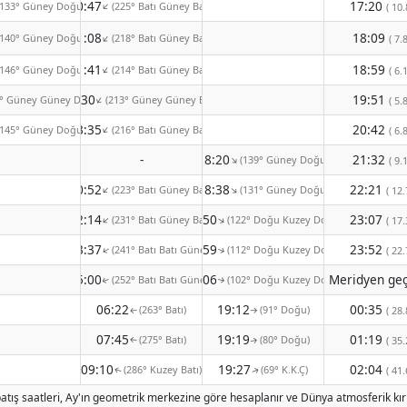
20:47
17:20
(133° Güney Doğu)
(225° Batı Güney Batı)
↑
( 10.
21:08
18:09
(140° Güney Doğu)
(218° Batı Güney Batı)
↑
( 7.8
21:41
18:59
(146° Güney Doğu)
(214° Batı Güney Batı)
↑
( 6.1
22:30
19:51
7° Güney Güney Doğu)
(213° Güney Güney Batı)
↑
( 5.8
23:35
20:42
(145° Güney Doğu)
(216° Batı Güney Batı)
↑
( 6.8
-
18:20
21:32
(139° Güney Doğu)
↑
( 9.1
00:52
18:38
22:21
(223° Batı Güney Batı)
(131° Güney Doğu)
↑
↑
( 12.
02:14
18:50
23:07
(231° Batı Güney Batı)
(122° Doğu Kuzey Doğu)
↑
↑
( 17.
03:37
18:59
23:52
(241° Batı Batı Güney)
(112° Doğu Kuzey Doğu)
↑
( 22.
↑
05:00
19:06
(252° Batı Batı Güney)
(102° Doğu Kuzey Doğu)
↑
↑
06:22
19:12
00:35
(263° Batı)
(91° Doğu)
( 28.
↑
↑
07:45
19:19
01:19
(275° Batı)
(80° Doğu)
( 35.
↑
↑
09:10
19:27
02:04
(286° Kuzey Batı)
(69° K.K.Ç)
( 41.
↑
↑
atış saatleri, Ay'ın geometrik merkezine göre hesaplanır ve Dünya atmosferik kırı