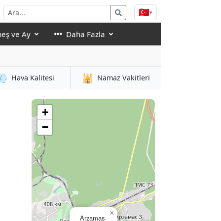
🇹🇷
▾
eş ve Ay
Daha Fazla
💨
🕌
Hava Kalitesi
Namaz Vakitleri
+
−
×
Arzamas