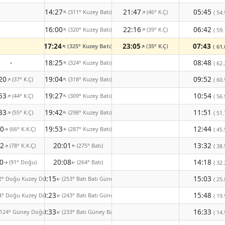
14:27
21:47
05:45
(311° Kuzey Batı)
(46° K.Ç)
↑
↑
( 54.
16:00
22:16
06:42
(320° Kuzey Batı)
(39° K.Ç)
↑
↑
( 59.
17:24
23:05
07:43
(325° Kuzey Batı)
(35° K.Ç)
↑
↑
( 61.
-
18:25
08:48
(324° Kuzey Batı)
↑
( 62.
20
19:04
09:52
(37° K.Ç)
(318° Kuzey Batı)
↑
↑
( 60.
53
19:27
10:54
(44° K.Ç)
(309° Kuzey Batı)
↑
↑
( 56.
33
19:42
11:51
(55° K.Ç)
(298° Kuzey Batı)
↑
↑
( 51.
10
19:53
12:44
(66° K.K.Ç)
(287° Kuzey Batı)
( 45.
↑
↑
42
20:01
13:32
(78° K.K.Ç)
(275° Batı)
( 38.
↑
↑
0
20:08
14:18
(91° Doğu)
(264° Batı)
( 32.
↑
↑
20:15
15:03
2° Doğu Kuzey Doğu)
(253° Batı Batı Güney)
( 25.
↑
20:23
15:48
4° Doğu Kuzey Doğu)
(243° Batı Batı Güney)
( 19.
↑
20:33
16:33
(124° Güney Doğu)
(233° Batı Güney Batı)
↑
( 14.