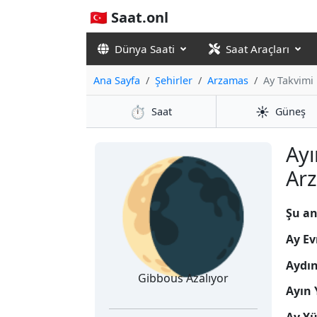
🇹🇷 Saat.onl
Dünya Saati
Saat Araçları
Ana Sayfa
Şehirler
Arzamas
Ay Takvimi
⏱️
☀️
Saat
Güneş
🌘
Ayı
Ar
Şu an
Ay Ev
Aydı
Gibbous Azalıyor
Ayın 