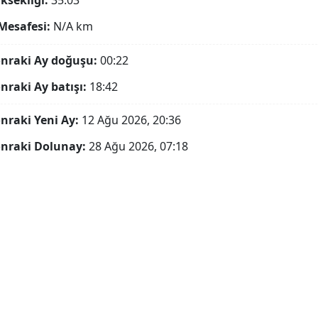
ksekliği:
35.03°
Mesafesi:
N/A
km
onraki Ay doğuşu:
00:22
onraki Ay batışı:
18:42
onraki Yeni Ay:
12 Ağu 2026, 20:36
onraki Dolunay:
28 Ağu 2026, 07:18