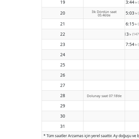
19
13:44
↑
İlk Dördün saat
20
15:03
↑
05:46'de
21
16:15
↑
22
17:13
(14
↑
23
17:54
↑
24
25
26
27
28
Dolunay saat 07:18'de
29
30
31
* Tüm saatler Arzamas için yerel saattir. Ay doğuşu ve b