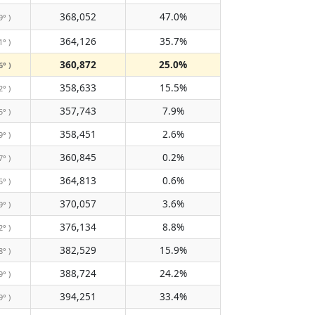
368,052
47.0%
9° )
364,126
35.7%
1° )
360,872
25.0%
6° )
358,633
15.5%
2° )
357,743
7.9%
5° )
358,451
2.6%
9° )
360,845
0.2%
7° )
364,813
0.6%
5° )
370,057
3.6%
9° )
376,134
8.8%
2° )
382,529
15.9%
8° )
388,724
24.2%
9° )
394,251
33.4%
9° )