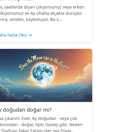
ç saatlerde dışarı çıkıyorsunuz veya erken
lkıyorsunuz ve Ay ufukta alçakta duruyor.
nra, aniden, kayboluyor. Bu s...
aha Fazla Oku
→
y doğudan doğar mı?
a çıkarım: Evet, Ay doğudan - veya çok
kınından - doğar, tıpkı Güneş gibi. Neden
 Doğuyu Takip Ediyor Her şey Düny...