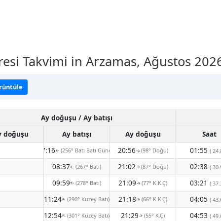
vresi Takvimi in Arzamas, Ağustos 202
örüntüle
Ay doğuşu / Ay batışı
y doğuşu
Ay batışı
Ay doğuşu
Saat
07:16
20:56
01:55
(256° Batı Batı Güney)
(98° Doğu)
( 24.
↑
↑
08:37
21:02
02:38
(267° Batı)
(87° Doğu)
( 30.
↑
↑
09:59
21:09
03:21
(278° Batı)
(77° K.K.Ç)
( 37.
↑
↑
11:24
21:18
04:05
(290° Kuzey Batı)
(66° K.K.Ç)
( 43.
↑
↑
12:54
21:29
04:53
(301° Kuzey Batı)
(55° K.Ç)
↑
↑
( 49.