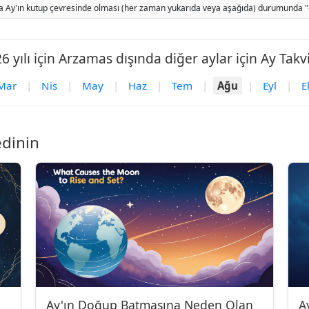
 Ay'ın kutup çevresinde olması (her zaman yukarıda veya aşağıda) durumunda "-" gö
6 yılı için Arzamas dışında diğer aylar için Ay Takv
Mar
|
Nis
|
May
|
Haz
|
Tem
|
Ağu
|
Eyl
|
E
edinin
Ay'ın Doğup Batmasına Neden Olan
A