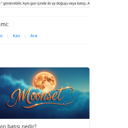
sterebilir. Aynı gün içinde iki ay doğuşu veya batışı, Ay'ın yörünge hareketi ve y
imi:
ki
|
Kas
|
Ara
yın batışı nedir?