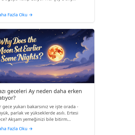
aha Fazla Oku
→
azı geceleri Ay neden daha erken
atıyor?
r gece yukarı bakarsınız ve işte orada -
yük, parlak ve yükseklerde asılı. Ertesi
ce? Akşam yemeğinizi bile bitirm...
aha Fazla Oku
→