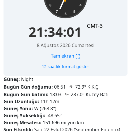
8
4
7
5
6
GMT-3
21:34:02
8 Ağustos 2026 Cumartesi
⛶
Tam ekran
12 saatlik format göster
Güneş:
Night
↑
Bugün Gün doğumu:
06:51
72.9° K.K.Ç
↑
Bugün Gün batımı:
18:03
287.0° Kuzey Batı
Gün Uzunluğu:
11h 12m
Güneş Yönü:
W (268.8°)
Güneş Yüksekliği:
-48.65°
Güneş Mesafesi:
151.696 milyon km
Son Etkinlik:
Salı, 22 Eylül 2026 (September Equinox)