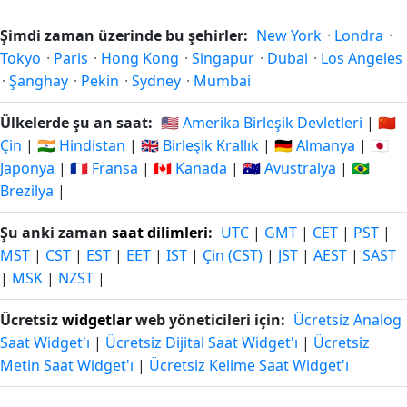
Şimdi zaman üzerinde bu şehirler:
New York
·
Londra
·
Tokyo
·
Paris
·
Hong Kong
·
Singapur
·
Dubai
·
Los Angeles
·
Şanghay
·
Pekin
·
Sydney
·
Mumbai
Ülkelerde şu an saat:
🇺🇸 Amerika Birleşik Devletleri
|
🇨🇳
Çin
|
🇮🇳 Hindistan
|
🇬🇧 Birleşik Krallık
|
🇩🇪 Almanya
|
🇯🇵
Japonya
|
🇫🇷 Fransa
|
🇨🇦 Kanada
|
🇦🇺 Avustralya
|
🇧🇷
Brezilya
|
Şu anki zaman
saat dilimleri
:
UTC
|
GMT
|
CET
|
PST
|
MST
|
CST
|
EST
|
EET
|
IST
|
Çin (CST)
|
JST
|
AEST
|
SAST
|
MSK
|
NZST
|
Ücretsiz
widgetlar
web yöneticileri için:
Ücretsiz Analog
Saat Widget'ı
|
Ücretsiz Dijital Saat Widget'ı
|
Ücretsiz
Metin Saat Widget'ı
|
Ücretsiz Kelime Saat Widget'ı