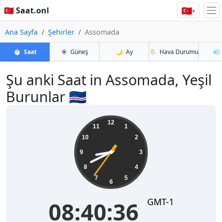
🇹🇷
🇹🇷 Saat.onl
▾
Ana Sayfa
Şehirler
Assomada
⏱️
Saat
☀️
Güneş
🌙
Ay
🌦️
Hava Durumu
💨
Şu anki Saat in Assomada, Yeşil
Burunlar 🇨🇻
08:40:37
12
11
1
10
2
9
3
8
4
7
5
6
GMT-1
08:40:37