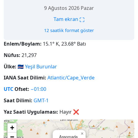
9 Ağustos 2026 Pazar
⛶
Tam ekran
12 saatlik format göster
Enlem/Boylam:
15.1° K, 23.68° Batı
Nüfus:
21,297
Ülke:
🇨🇻
Yeşil Burunlar
IANA Saat Dilimi:
Atlantic/Cape_Verde
UTC
Ofset:
−01:00
Saat Dilimi:
GMT-1
Yaz Saati Uygulaması:
Hayır
❌
+
×
−
Assomada